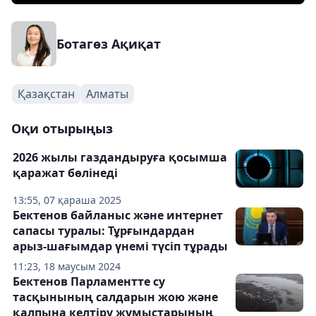
Ботагөз Ақиқат
Қазақстан
Алматы
Оқи отырыңыз
2026 жылы газдандыруға қосымша
қаражат бөлінеді
13:55, 07 қараша 2025
Бектенов байланыс және интернет
сапасы туралы: Тұрғындардан
арыз-шағымдар үнемі түсіп тұрады
11:23, 18 маусым 2024
Бектенов Парламентте су
тасқынының салдарын жою және
қалпына келтіру жұмыстарының