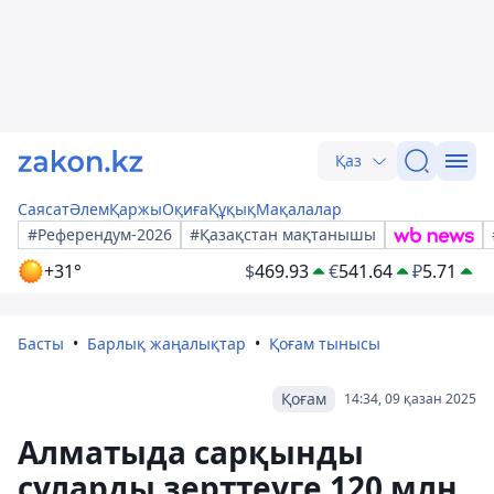
Қаз
Саясат
Әлем
Қаржы
Оқиға
Құқық
Мақалалар
#Референдум-2026
#Қазақстан мақтанышы
+31°
$
469.93
€
541.64
₽
5.71
Басты
Барлық жаңалықтар
Қоғам тынысы
Қоғам
14:34, 09 қазан 2025
Алматыда сарқынды
суларды зерттеуге 120 млн