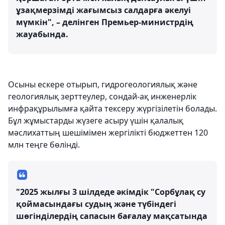
ұзақмерзімді жағымсыз салдарға әкелуі
мүмкін", – делінген Премьер-министрдің
жауабында.
Осыны ескере отырып, гидрогеологиялық және
геологиялық зерттеулер, сондай-ақ инженерлік
инфрақұрылымға қайта тексеру жүргізілетін болады.
Бұл жұмыстарды жүзеге асыру үшін қалалық
мәслихаттың шешімімен жергілікті бюджеттен 120
млн теңге бөлінді.
"2025 жылғы 3 шілдеде әкімдік "Сорбұлақ су
қоймасындағы судың және түбіндегі
шөгінділердің сапасын бағалау мақсатында