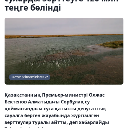
теңге бөлінді
Фото: primeminister.kz
Қазақстанның Премьер-министрі Олжас
Бектенов Алматыдағы Сорбұлақ су
қоймасындағы суға қатысты депутаттық
сауалға берген жауабында жүргізілген
зерттеулер туралы айтты, деп хабарлайды