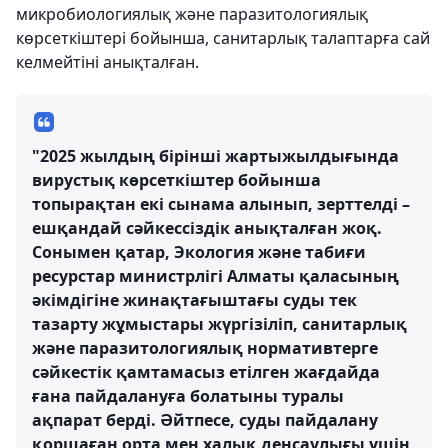
микробиологиялық және паразитологиялық
көрсеткіштері бойынша, санитарлық талаптарға сай
келмейтіні анықталған.
"2025 жылдың бірінші жартыжылдығында
вирустық көрсеткіштер бойынша
топырақтан екі сынама алынып, зерттелді –
ешқандай сәйкессіздік анықталған жоқ.
Сонымен қатар, Экология және табиғи
ресурстар министрлігі Алматы қаласының
әкімдігіне жинақтағыштағы суды тек
тазарту жұмыстары жүргізіліп, санитарлық
және паразитологиялық нормативтерге
сәйкестік қамтамасыз етілген жағдайда
ғана пайдалануға болатыны туралы
ақпарат берді. Әйтпесе, суды пайдалану
қоршаған орта мен халық денсаулығы үшін