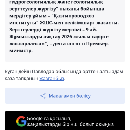
гидрогеологиялық және геологиялық
зерттеулер жүргізу" нысаны бойынша
мердігер ұйым – "Қазгипроводхоз
институты" ЖШС-мен келісімшарт жасасты.
Зерттеулерді жүргізу мерзімі – 9 ай.
Жұмыстарды аяқтау 2026 жылғы сәуірге
жоспарланған", – деп атап өтті Премьер-
министр.
Бұған дейін Павлодар облысында өрттен алты адам
қаза тапқанын
жазғанбыз
.
Мақаламен бөлісу
Google-ға қосылып,
жаңалықтарды бірінші болып оқыңыз