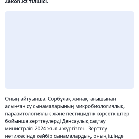
Zakon.kz тілшісі.
Оның айтуынша, Сорбұлақ жинақтағышынан
алынған су сынамаларының микробиологиялық,
паразитологиялық және пестицидтік көрсеткіштері
бойынша зерттеулерді Денсаулық сақтау
министрлігі 2024 жылы жүргізген. Зерттеу
нәтижесінде кейбір сынамалардың, оның ішінде