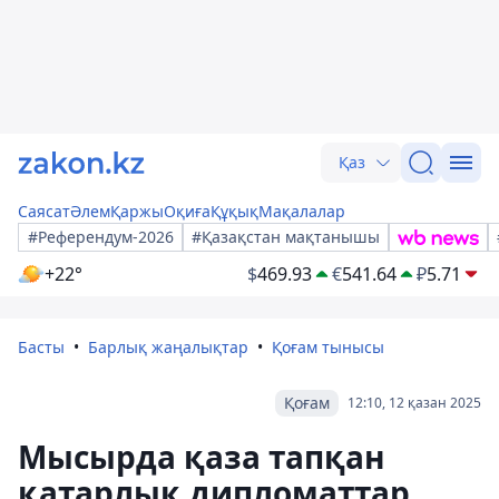
Қаз
Саясат
Әлем
Қаржы
Оқиға
Құқық
Мақалалар
#Референдум-2026
#Қазақстан мақтанышы
+22°
$
469.93
€
541.64
₽
5.71
Басты
Барлық жаңалықтар
Қоғам тынысы
Қоғам
12:10, 12 қазан 2025
Мысырда қаза тапқан
қатарлық дипломаттар