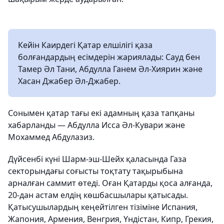
Кейін Каирдегі Қатар елшілігі қаза
болғандардың есімдерін жариялады: Сауд бен
Тамер Әл Тани, Абдулла Ганем Әл-Хиярин және
Хасан Джабер Әл-Джабер.
Сонымен қатар тағы екі адамның қаза тапқаны
хабарланды — Абдулла Исса Әл-Кувари және
Мохаммед Абдулазиз.
Дүйсенбі күні Шарм-эш-Шейх қаласында Газа
секторындағы соғысты тоқтату тақырыбына
арналған саммит өтеді. Оған Қатарды қоса алғанда,
20-дан астам елдің көшбасшылары қатысады.
Қатысушылардың кеңейтілген тізіміне Испания,
Жапония, Армения, Венгрия, Үндістан, Кипр, Грекия,