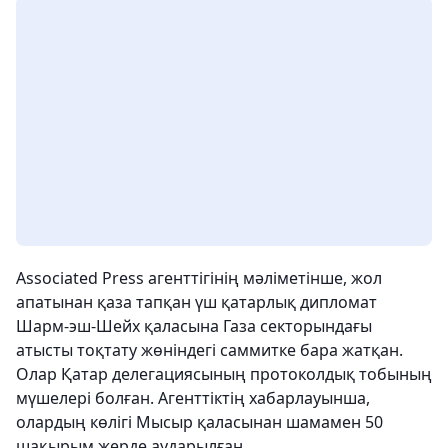
Associated Press агенттігінің мәліметінше, жол
апатынан қаза тапқан үш қатарлық дипломат
Шарм-эш-Шейх қаласына Газа секторындағы
атысты тоқтату жөніндегі саммитке бара жатқан.
Олар Қатар делегациясының протоколдық тобының
мүшелері болған. Агенттіктің хабарлауынша,
олардың көлігі Мысыр қаласынан шамамен 50
шақырым жерде аударылған.