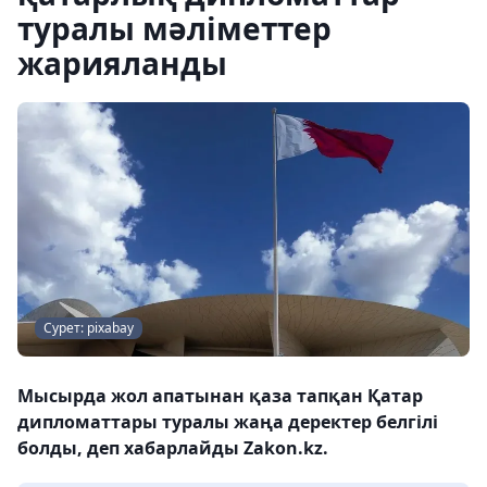
туралы мәліметтер
жарияланды
Сурет: pixabay
Мысырда жол апатынан қаза тапқан Қатар
дипломаттары туралы жаңа деректер белгілі
болды, деп хабарлайды Zakon.kz.