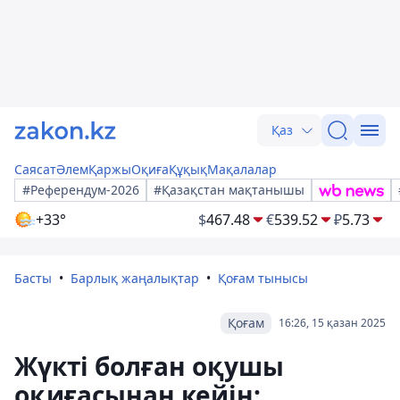
Қаз
Саясат
Әлем
Қаржы
Оқиға
Құқық
Мақалалар
#Референдум-2026
#Қазақстан мақтанышы
+33°
$
467.48
€
539.52
₽
5.73
Басты
Барлық жаңалықтар
Қоғам тынысы
Қоғам
16:26, 15 қазан 2025
Жүкті болған оқушы
оқиғасынан кейін: