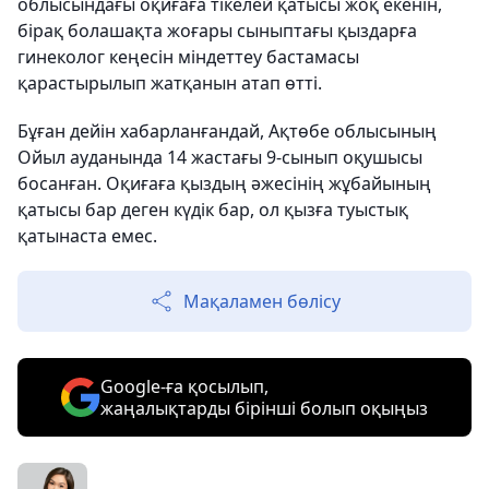
облысындағы оқиғаға тікелей қатысы жоқ екенін,
бірақ болашақта жоғары сыныптағы қыздарға
гинеколог кеңесін міндеттеу бастамасы
қарастырылып жатқанын атап өтті.
Бұған дейін хабарланғандай, Ақтөбе облысының
Ойыл ауданында 14 жастағы 9-сынып оқушысы
босанған. Оқиғаға қыздың әжесінің жұбайының
қатысы бар деген күдік бар, ол қызға туыстық
қатынаста емес.
Мақаламен бөлісу
Google-ға қосылып,
жаңалықтарды бірінші болып оқыңыз