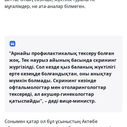
мұғалімдер, не ата-аналар білмеген.
"Арнайы профилактикалық тексеру болған
жоқ. Тек наурыз айының басында скрининг
жүргізілді. Сол кезде қыз баланың жүктілігі
ерте кезеңде болғандықтан, оны анықтау
мүмкін болмады. Скрининг кезінде
офтальмологтар мен отоларингологтар
тексереді, ал акушер-гинекологтар
қатыспайды", – деді вице-министр.
Сонымен қатар ол бұл ұсыныстың Актөбе