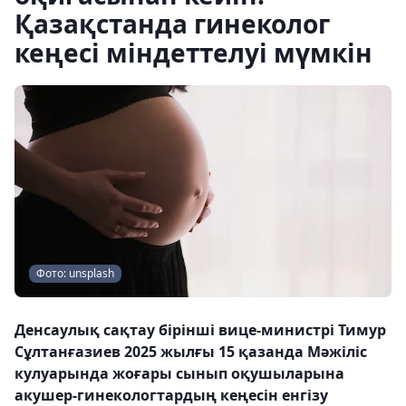
Қазақстанда гинеколог
кеңесі міндеттелуі мүмкін
Фото: unsplash
Денсаулық сақтау бірінші вице-министрі Тимур
Сұлтанғазиев 2025 жылғы 15 қазанда Мәжіліс
кулуарында жоғары сынып оқушыларына
акушер-гинекологтардың кеңесін енгізу