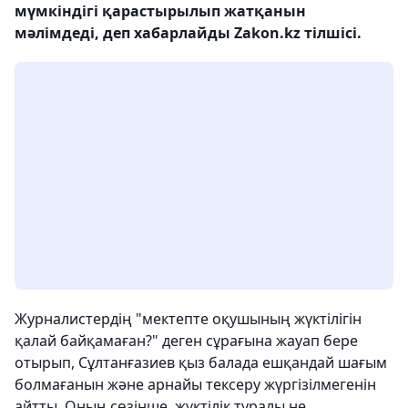
мүмкіндігі қарастырылып жатқанын
мәлімдеді, деп хабарлайды Zakon.kz тілшісі.
Журналистердің "мектепте оқушының жүктілігін
қалай байқамаған?" деген сұрағына жауап бере
отырып, Сұлтанғазиев қыз балада ешқандай шағым
болмағанын және арнайы тексеру жүргізілмегенін
айтты. Оның сөзінше, жүктілік туралы не