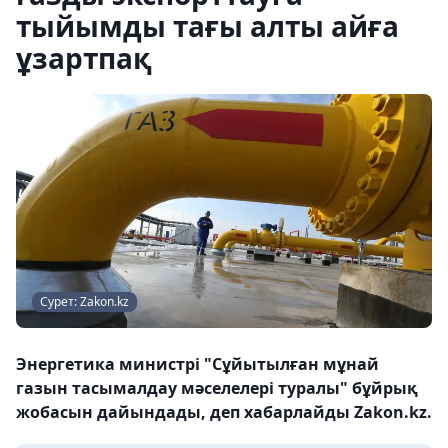
тыйымды тағы алты айға
ұзартпақ
Сурет: Zakon.kz
Энергетика министрі "Сұйытылған мұнай
газын тасымалдау мәселелері туралы" бұйрық
жобасын дайындады, деп хабарлайды Zakon.kz.