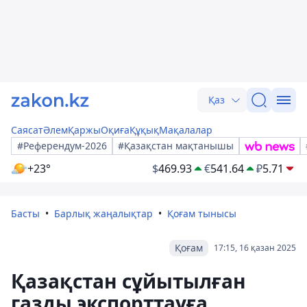
Қаз
Саясат
Әлем
Қаржы
Оқиға
Құқық
Мақалалар
#Референдум-2026
#Қазақстан мақтанышы
+23°
$
469.93
€
541.64
₽
5.71
Басты
Барлық жаңалықтар
Қоғам тынысы
Қоғам
17:15, 16 қазан 2025
Қазақстан сұйытылған
газды экспорттауға