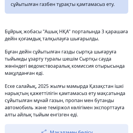
сұйытылған газбен тұрақты қамтамасыз ету.
Бұйрық жобасы "Ашық НҚА" порталында 3 қарашаға
дейін қоғамдық талқылауға шығарылды.
Бұған дейін сұйытылған газды сыртқа шығаруға
тыйымды ұзарту туралы шешім Сыртқы сауда
жөніндегі ведомствоаралық комиссия отырысында
мақұлданған еді.
Еске салайық, 2025 жылғы мамырда Қазақстан ішкі
нарықтың қажеттілігін қамтамасыз ету мақсатында
сұйытылған мұнай газын, пропан мен бутанды
автомобиль және теміржол көлігімен экспорттауға
алты айлық тыйым енгізген еді.
Мақаламен бөлісу