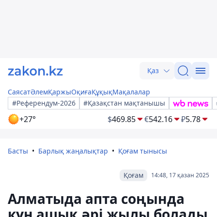
Қаз
Саясат
Әлем
Қаржы
Оқиға
Құқық
Мақалалар
#Референдум-2026
#Қазақстан мақтанышы
+27°
$
469.85
€
542.16
₽
5.78
Басты
Барлық жаңалықтар
Қоғам тынысы
Қоғам
14:48, 17 қазан 2025
Алматыда апта соңында
күн ашық әрі жылы болады