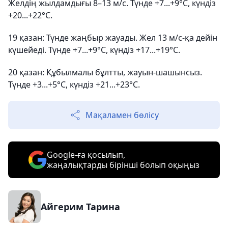
Желдің жылдамдығы 8–13 м/с. Түнде +7...+9°С, күндіз
+20...+22°С.
19 қазан: Түнде жаңбыр жауады. Жел 13 м/с-қа дейін
күшейеді. Түнде +7...+9°С, күндіз +17...+19°С.
20 қазан: Құбылмалы бұлтты, жауын-шашынсыз.
Түнде +3...+5°С, күндіз +21...+23°С.
Мақаламен бөлісу
Google-ға қосылып,
жаңалықтарды бірінші болып оқыңыз
Айгерим Тарина