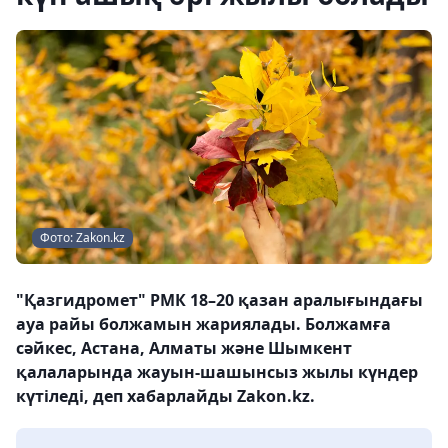
Фото: Zakon.kz
"Қазгидромет" РМК 18–20 қазан аралығындағы
ауа райы болжамын жариялады. Болжамға
сәйкес, Астана, Алматы және Шымкент
қалаларында жауын-шашынсыз жылы күндер
күтіледі, деп хабарлайды Zakon.kz.