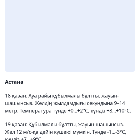
Астана
18 қазан: Ауа райы құбылмалы бұлтты, жауын-
шашынсыз. Желдің жылдамдығы секундына 9–14
метр. Температура түнде +0...+2°С, күндіз +8...+10°С.
19 қазан: Құбылмалы бұлтты, жауын-шашынсыз.
Жел 12 м/с-қа дейін күшеюі мүмкін. Түнде -1...-3°С,
күндіз +7...+9°С.