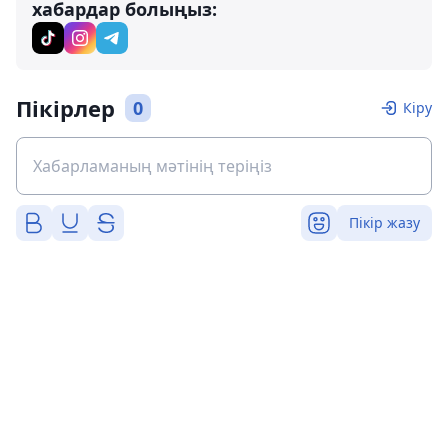
хабардар болыңыз:
Пікірлер
0
Кіру
Пікір жазу