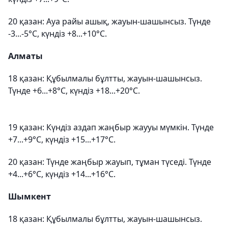
20 қазан: Ауа райы ашық, жауын-шашынсыз. Түнде
-3...-5°С, күндіз +8...+10°С.
Алматы
18 қазан: Құбылмалы бұлтты, жауын-шашынсыз.
Түнде +6...+8°С, күндіз +18...+20°С.
19 қазан: Күндіз аздап жаңбыр жаууы мүмкін. Түнде
+7...+9°С, күндіз +15...+17°С.
20 қазан: Түнде жаңбыр жауып, тұман түседі. Түнде
+4...+6°С, күндіз +14...+16°С.
Шымкент
18 қазан: Құбылмалы бұлтты, жауын-шашынсыз.