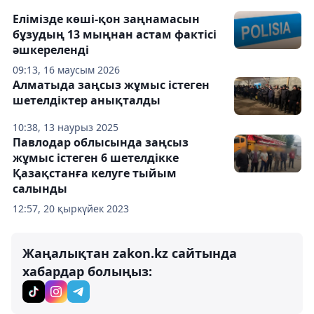
Елімізде көші-қон заңнамасын
бұзудың 13 мыңнан астам фактісі
әшкереленді
09:13, 16 маусым 2026
Алматыда заңсыз жұмыс істеген
шетелдіктер анықталды
10:38, 13 наурыз 2025
Павлодар облысында заңсыз
жұмыс істеген 6 шетелдікке
Қазақстанға келуге тыйым
салынды
12:57, 20 қыркүйек 2023
Жаңалықтан zakon.kz сайтында
хабардар болыңыз: