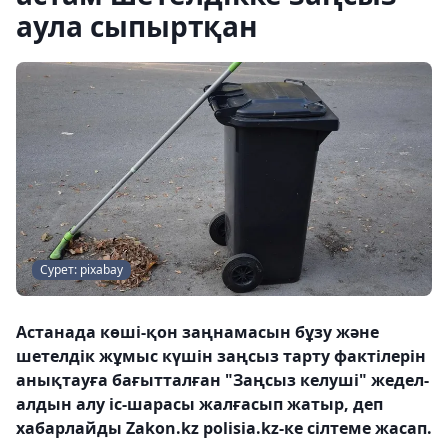
аула сыпыртқан
Сурет: pixabay
Астанада көші-қон заңнамасын бұзу және
шетелдік жұмыс күшін заңсыз тарту фактілерін
анықтауға бағытталған "Заңсыз келуші" жедел-
алдын алу іс-шарасы жалғасып жатыр, деп
хабарлайды Zakon.kz polisia.kz-ке сілтеме жасап.