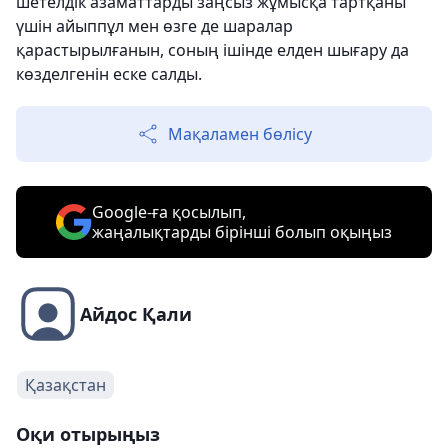
шетелдік азаматтарды заңсыз жұмысқа тартқаны
үшін айыппұл мен өзге де шаралар
қарастырылғанын, соның ішінде елден шығару да
көзделгенін еске салды.
Мақаламен бөлісу
Google-ға қосылып,
жаңалықтарды бірінші болып оқыңыз
Айдос Қали
Қазақстан
Оқи отырыңыз