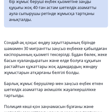
бір жұмыс беруші еңбек қызметіне заңды
құқығы жоқ 40-тан астам шетелдік азаматты
аула сыпырушы ретінде жұмысқа тартқаны
анықталды.
Сондай-ақ қоқыс өңдеу зауыттарының бірінде
шамамен 30 мигрантты заңсыз еңбекке қабылдаған
кәсіпорынның қызметі тексерілді. Бұдан бөлек, жеке
басын куәландыратын және елде болуға құқығын
растайтын құжаттары жоқ адамдардың жөндеу
жұмыстарын атқарғаны белгілі болды.
Барлық жұмыс берушілер мен заңсыз еңбек еткен
шетелдік азаматтар әкімшілік жауапкершілікке
тартылды.
Полиция көші-қон заңнамасын бұзғаны және