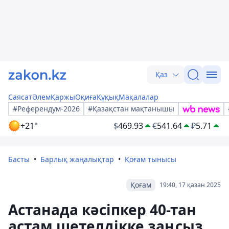
Қаз
Саясат
Әлем
Қаржы
Оқиға
Құқық
Мақалалар
#Референдум-2026
#Қазақстан мақтанышы
+21°
$
469.93
€
541.64
₽
5.71
Басты
Барлық жаңалықтар
Қоғам тынысы
Қоғам
19:40, 17 қазан 2025
Астанада кәсіпкер 40-тан
астам шетелдікке заңсыз