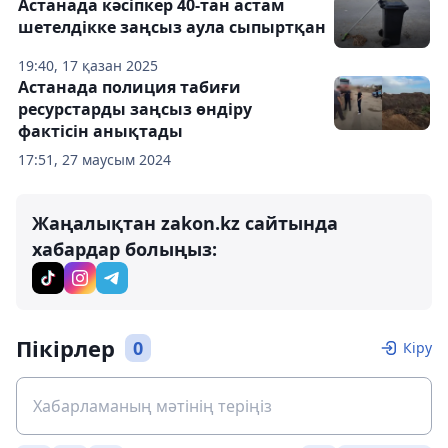
Астанада кәсіпкер 40-тан астам
шетелдікке заңсыз аула сыпыртқан
19:40, 17 қазан 2025
Астанада полиция табиғи
ресурстарды заңсыз өндіру
фактісін анықтады
17:51, 27 маусым 2024
Жаңалықтан zakon.kz сайтында
хабардар болыңыз:
Пікірлер
0
Кіру