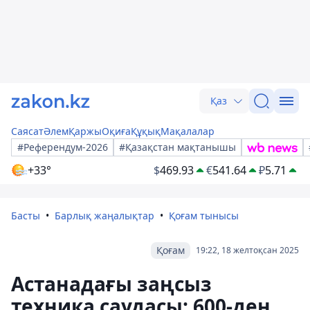
Қаз
Саясат
Әлем
Қаржы
Оқиға
Құқық
Мақалалар
#Референдум-2026
#Қазақстан мақтанышы
+33°
$
469.93
€
541.64
₽
5.71
Басты
Барлық жаңалықтар
Қоғам тынысы
Қоғам
19:22, 18 желтоқсан 2025
Астанадағы заңсыз
техника саудасы: 600-ден