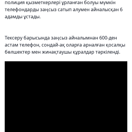
полиция қызметкерлері ұрланған болуы мүмкін
телефондарды заңсыз сатып алумен айналысқан 6
адамды ұстады.
Тексеру барысында заңсыз айналымнан 600-ден
астам телефон, сондай-ақ оларға арналған қосалқы
бөлшектер мен жинақтаушы құралдар тәркіленді.