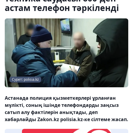
астам телефон тәркіленді
Сурет: polisia.kz
Астанада полиция қызметкерлері ұрланған
мүлікті, соның ішінде телефондарды заңсыз
сатып алу фактілерін анықтады, деп
хабарлайды Zakon.kz polisia.kz-ке сілтеме жасап.