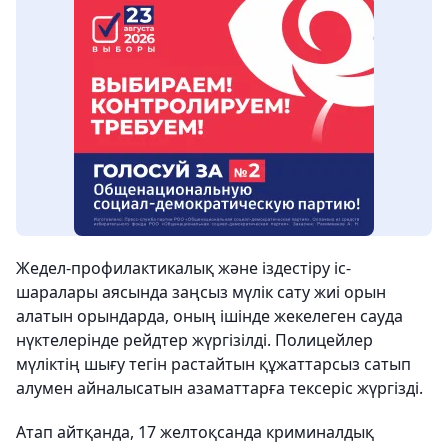
Жедел-профилактикалық және іздестіру іс-
шаралары аясында заңсыз мүлік сату жиі орын
алатын орындарда, оның ішінде жекелеген сауда
нүктелерінде рейдтер жүргізілді. Полицейлер
мүліктің шығу тегін растайтын құжаттарсыз сатып
алумен айналысатын азаматтарға тексеріс жүргізді.
Атап айтқанда, 17 желтоқсанда криминалдық