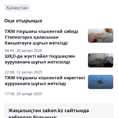
Қазақстан
Оқи отырыңыз
ТЖМ тікұшағы кішкентай сәбиді
Степногорск қаласынан
Көкшетауға шұғыл жеткізді
09:43, 28 ақпан 2026
ШҚО-да жүкті әйел тікұшақпен
ауруханаға шұғыл жеткізілді
22:08, 12 ақпан 2025
ТЖМ тікұшағы кішкентай нәрестені
ауруханаға шұғыл жеткізді
17:56, 26 шілде 2025
Жаңалықтан zakon.kz сайтында
хабардар болыңыз: