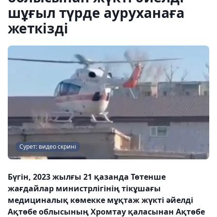
шұғыл түрде ауруханаға
жеткізді
Сурет: видео скрині
Бүгін, 2023 жылғы 21 қазанда Төтенше
жағдайлар министрлігінің тікұшағы
медициналық көмекке мұқтаж жүкті әйелді
Ақтөбе облысының Хромтау қаласынан Ақтөбе