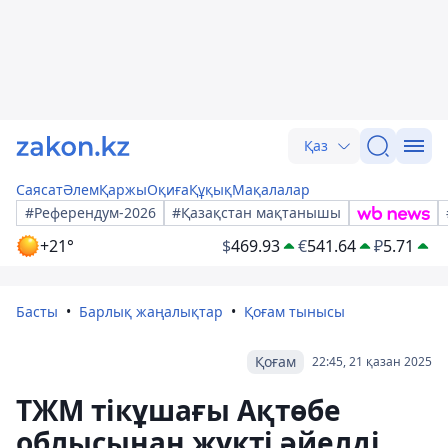
Қаз
Саясат
Әлем
Қаржы
Оқиға
Құқық
Мақалалар
#Референдум-2026
#Қазақстан мақтанышы
+21°
$
469.93
€
541.64
₽
5.71
Басты
Барлық жаңалықтар
Қоғам тынысы
Қоғам
22:45, 21 қазан 2025
ТЖМ тікұшағы Ақтөбе
облысынан жүкті әйелді