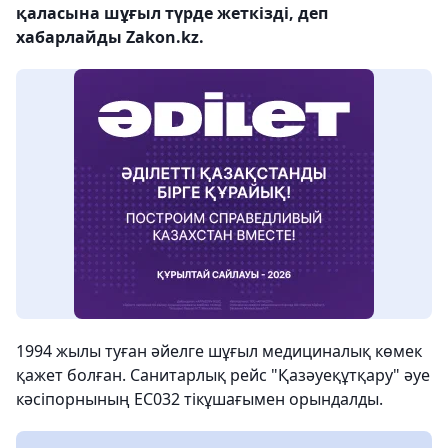
қаласына шұғыл түрде жеткізді, деп
хабарлайды Zakon.kz.
1994 жылы туған әйелге шұғыл медициналық көмек
қажет болған. Санитарлық рейс "Қазәуеқұтқару" әуе
кәсіпорнының ЕС032 тікұшағымен орындалды.