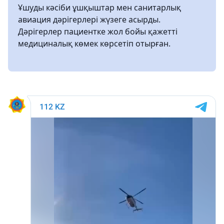
Ұшуды кәсіби ұшқыштар мен санитарлық
авиация дәрігерлері жүзеге асырды.
Дәрігерлер пациентке жол бойы қажетті
медициналық көмек көрсетіп отырған.