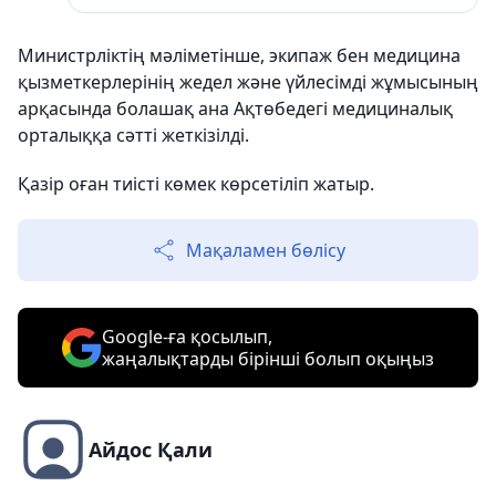
Министрліктің мәліметінше, экипаж бен медицина
қызметкерлерінің жедел және үйлесімді жұмысының
арқасында болашақ ана Ақтөбедегі медициналық
орталыққа сәтті жеткізілді.
Қазір оған тиісті көмек көрсетіліп жатыр.
Мақаламен бөлісу
Google-ға қосылып,
жаңалықтарды бірінші болып оқыңыз
Айдос Қали