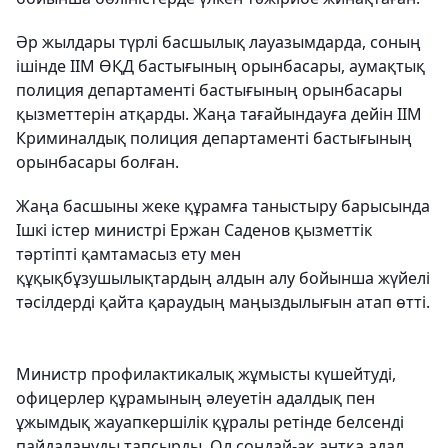
Әр жылдары түрлі басшылық лауазымдарда, соның
ішінде ІІМ ӨҚД бастығының орынбасары, аумақтық
полиция департаменті бастығының орынбасары
қызметтерін атқарды. Жаңа тағайындауға дейін ІІМ
Криминалдық полиция департаменті бастығының
орынбасары болған.
Жаңа басшыны жеке құрамға таныстыру барысында
Ішкі істер министрі Ержан Саденов қызметтік
тәртіпті қамтамасыз ету мен
құқықбұзушылықтардың алдын алу бойынша жүйелі
тәсілдерді қайта қараудың маңыздылығын атап өтті.
Министр профилактикалық жұмысты күшейтуді,
офицерлер құрамының әлеуетін адалдық пен
ұжымдық жауапкершілік құралы ретінде белсенді
пайдалануды тапсырды. Ол сондай-ақ антқа адал