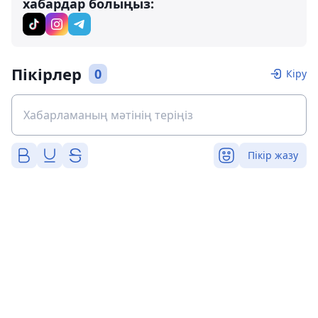
хабардар болыңыз:
Пікірлер
0
Кіру
Пікір жазу