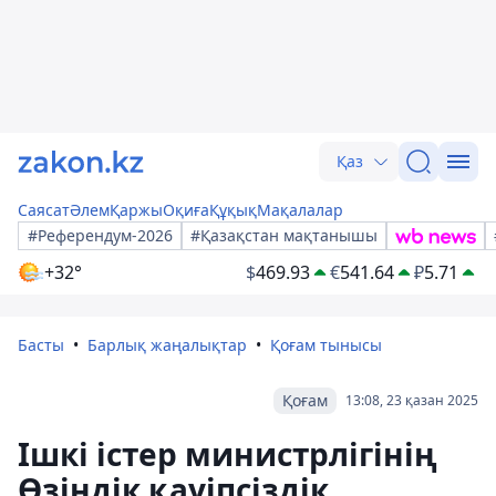
Қаз
Саясат
Әлем
Қаржы
Оқиға
Құқық
Мақалалар
#Референдум-2026
#Қазақстан мақтанышы
+32°
$
469.93
€
541.64
₽
5.71
Басты
Барлық жаңалықтар
Қоғам тынысы
Қоғам
13:08, 23 қазан 2025
Ішкі істер министрлігінің
Өзіндік қауіпсіздік