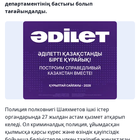
департаментінің бастығы болып
тағайындалды.
Полиция полковнигі Шаяхметов ішкі істер
органдарында 27 жылдан астам қызмет атқарып
келеді. Ол криминалдық полиция, ұйымдасқан
қылмысқа қарсы күрес және өзіндік қауіпсіздік
бойынша бөліністерде үлкен тәжірибе жинақтаған.