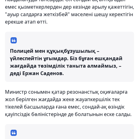
емес қызметкерлерден дер кезінде арылу қажеттігін,
"ауыр салдарға жеткізбей" мәселені шешу керектігін
ерекше атап өтті.
Полицей мен құқықбұзушылық –
үйлеспейтін ұғымдар. Біз бұған ешқандай
жағдайда төзімділік таныта алмаймыз, –
деді Ержан Саденов.
Министр сонымен қатар резонанстық оқиғаларға
жол берілген жағдайда жеке жауапкершілік тек
тікелей басшыларда ғана емес, сондай-ақ өзіндік
қауіпсіздік бөліністерінде де болатынын еске салды.