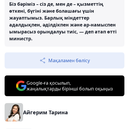
Біз бәріміз – сіз де, мен де – қызметтің
өткені, бүгіні және болашағы үшін
жауаптымыз. Барлық міндеттер
адалдықпен, әділдікпен және ар-намыспен
ымырасыз орындалуы тиіс, — деп атап өтті
министр.
Мақаламен бөлісу
Google-ға қосылып,
жаңалықтарды бірінші болып оқыңыз
Айгерим Тарина