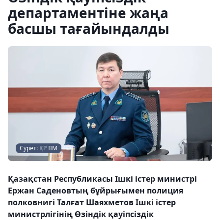
департаментіне жаңа
басшы тағайындалды
Сурет: ҚР ІІМ
Қазақстан Республикасы Ішкі істер министрі
Ержан Саденовтың бұйрығымен полиция
полковнигі Талғат Шаяхметов Ішкі істер
министрлігінің Өзіндік қауіпсіздік