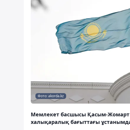
Фото: akorda.kz
Мемлекет басшысы Қасым-Жомарт Т
халықаралық бағыттағы ұстанымда