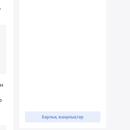
ң
ін
р
Барлық жаңалықтар