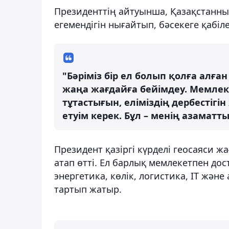
Президенттің айтуынша, Қазақстанны
егемендігін нығайтып, бәсекеге қабіле
"Бәріміз бір ел болып қолға алғ
жаңа жағдайға бейімдеу. Мемлек
тұтастығын, еліміздің дербесті
етуім керек. Бұл – менің азамат
Президент қазіргі күрделі геосаяси 
атап өтті. Ел барлық мемлекетпен дос
энергетика, көлік, логистика, IT жә
тартып жатыр.