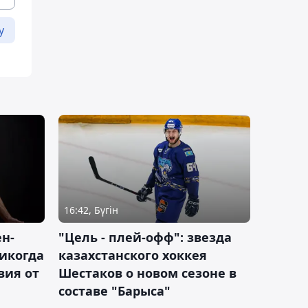
у
16:42, Бүгін
н-
"Цель - плей-офф": звезда
никогда
казахстанского хоккея
вия от
Шестаков о новом сезоне в
составе "Барыса"