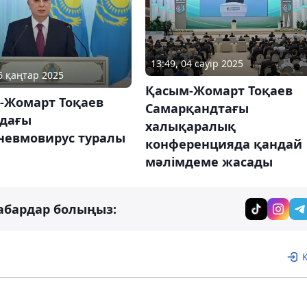
13:49, 04 сәуір 2025
06 қаңтар 2025
Қасым-Жомарт Тоқаев
-Жомарт Тоқаев
Самарқандтағы
дағы
халықаралық
невмовирус туралы
конференцияда қандай
мәлімдеме жасады
абардар болыңыз: