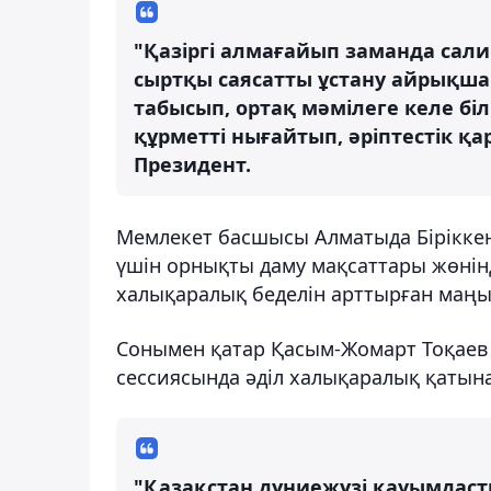
"Қазіргі алмағайып заманда сали
сыртқы саясатты ұстану айрықша 
табысып, ортақ мәмілеге келе бі
құрметті нығайтып, әріптестік қ
Президент.
Мемлекет басшысы Алматыда Бірікке
үшін орнықты даму мақсаттары жөнінд
халықаралық беделін арттырған маңыз
Сонымен қатар Қасым-Жомарт Тоқаев
сессиясында әділ халықаралық қатынас
"Қазақстан дүниежүзі қауымдаст