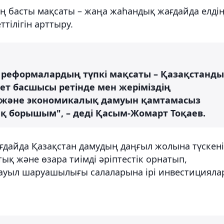
ң басты мақсаты – жаңа жаһандық жағдайда елді
ттілігін арттыру.
ан реформалардың түпкі мақсаты – Қазақстанды
ет басшысы ретінде мен жеріміздің
гін және экономикалық дамуын қамтамасыз
тық борышым", – деді Қасым-Жомарт Тоқаев.
жағдайда Қазақстан дамудың даңғыл жолына түскен
тық және өзара тиімді әріптестік орнатып,
не ауыл шаруашылығы салаларына ірі инвестицияла