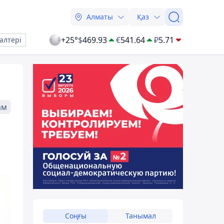
Алматы
Қаз
+25°
$
469.93
€
541.64
₽
5.71
алтері
ам
Соңғы
Танымал