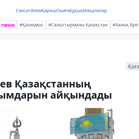
Саясат
Әлем
Қаржы
Оқиға
Құқық
Мақалалар
#Қазақмыс
#Салыстырмалы Қазақстан
#Халық бухг
Қоғ
ев Қазақстанның
нымдарын айқындады