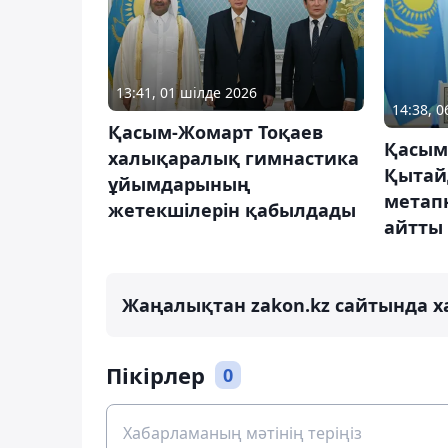
13:41, 01 шілде 2026
14:38, 
Қасым-Жомарт Тоқаев
Қасым
халықаралық гимнастика
Қытай
ұйымдарының
метап
жетекшілерін қабылдады
айтты
Жаңалықтан zakon.kz сайтында х
Пікірлер
0