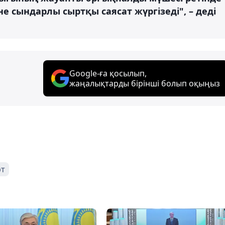
е сындарлы сыртқы саясат жүргізеді", – деді
Google-ға қосылып,
жаңалықтарды бірінші болып оқыңыз
рт