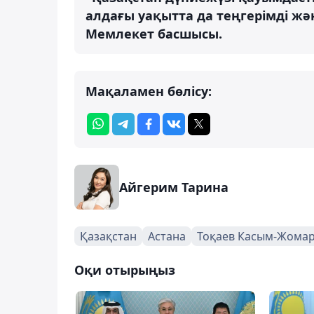
алдағы уақытта да теңгерімді жән
Мемлекет басшысы.
Мақаламен бөлісу:
Айгерим Тарина
Қазақстан
Астана
Тоқаев Касым-Жома
Оқи отырыңыз