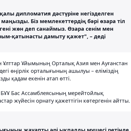
қалы дипломатия дәстүріне негізделген
маңызды. Біз мемлекеттердің бәрі өзара тіл
лгені жөн деп санаймыз. Өзара сенім мен
арым-қатынасты дамыту қажет", – деді
н Ұлттар Ұйымының Орталық Азия мен Ауғанстан
егі өңірлік орталығының ашылуы – еліміздің
ды қадам екенін атап өтті.
 БҰҰ Бас Ассамблеясының мерейтойлық
тар жүйесін орнату қажеттігін көтергенін айтты.
ығының жауапты әрі ықпалды мүшесі ретінде