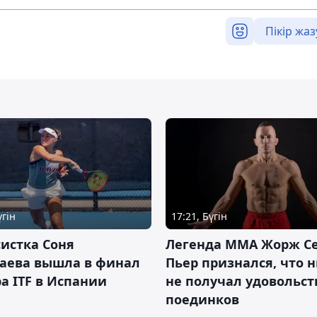
Пікір жаз
үгін
17:21, Бүгін
истка Соня
Легенда ММА Жорж Се
аева вышла в финал
Пьер признался, что 
а ITF в Испании
не получал удовольст
поединков