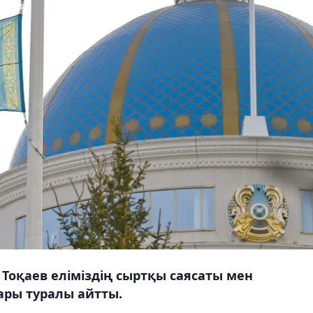
оқаев еліміздің сыртқы саясаты мен
ры туралы айтты.