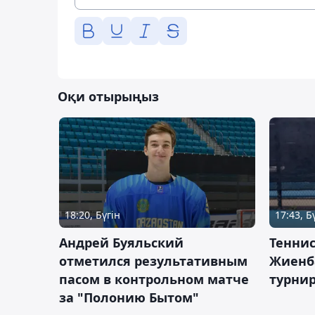
Оқи отырыңыз
18:20, Бүгін
17:43, Б
Андрей Буяльский
Теннис
отметился результативным
Жиенб
пасом в контрольном матче
турнир
за "Полонию Бытом"