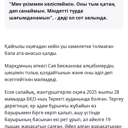
"Мен үкіммен келіспеймін. Оны тым қатаң
деп санаймын. Міндетті түрде
шағымданамын", - деді ол сот залында.
Қайғылы оқиғадан кейін үш кәмелетке толмаған
бала ата-анасыз қалды.
Марқұмның әпкесі Сая Бекжанова алқабилердің
шешімін толық қолдайтынын және оны әділ деп
есептейтінін мәлімдеді.
Еске салайық, жантүршігерлік оқиға 2025 жылғы 28
мамырда БҚО-ның Теректі ауданында болған. Тергеу
дерегінше, ер адам бұрынғы жұбайын өз
бауырымен бірге көріп қалып, ашу үстінде
бауырының басынан екі рет ұрып, ал әйелге 19
пышақ жарақатын салған. Әйел алған жарақатынан