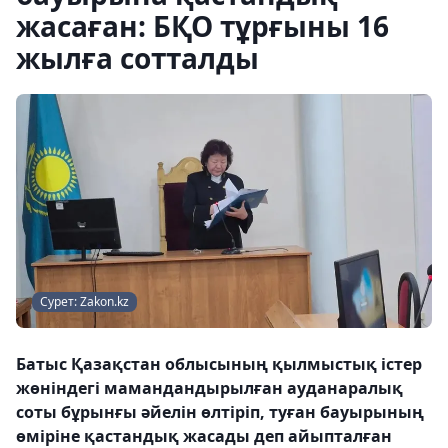
жасаған: БҚО тұрғыны 16
жылға сотталды
Сурет: Zakon.kz
Батыс Қазақстан облысының қылмыстық істер
жөніндегі мамандандырылған ауданаралық
соты бұрынғы әйелін өлтіріп, туған бауырының
өміріне қастандық жасады деп айыпталған