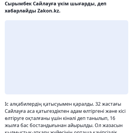
Сырымбек Сайлауға үкім шығарды, деп
хабарлайды Zakon.kz.
Іс алқабилердің қатысуымен қаралды. 32 жастағы
Сайлауға аса қатыгездікпен адам өлтіргені және кісі
өлтіруге оқталғаны үшін кінәлі деп танылып, 16
жылға бас бостандығынан айырылды. Ол жазасын
қылмыстық-атқару жүйесінің орташа қауіпсіздік