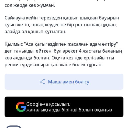
сол жерде көз жұмған.
Сайлауға кейін терезеден қашып шыққан бауырын
қуып жетіп, оның кеудесіне бір рет пышақ сұққан,
алайда ол қашып құтылған.
Қылмыс "Аса қатыгездікпен жасалған адам өлтіру"
деп танылды, өйткені бұл әрекет 4 жастағы баланың
көз алдында болған. Оқиға кезінде ерлі-зайыпты
ресми түрде ажырасқан және бөлек тұрған.
Мақаламен бөлісу
Google-ға қосылып,
жаңалықтарды бірінші болып оқыңыз