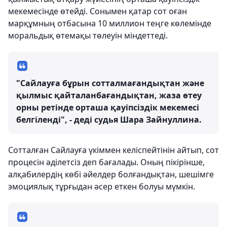
мекемесінде өтейді. Сонымен қатар сот оған
марқұмның отбасына 10 миллион теңге көлемінде
моральдық өтемақы төлеуін міндеттеді.
"Сайлауға бұрын сотталмағандықтан және
қылмыс қайталанбағандықтан, жаза өтеу
орны ретінде орташа қауіпсіздік мекемесі
белгіленді", - деді судья Шара Зайнуллина.
Сотталған Сайлауға үкіммен келіспейтінін айтып, сот
процесін әділетсіз деп бағалады. Оның пікірінше,
алқабилердің көбі әйелдер болғандықтан, шешімге
эмоциялық тұрғыдан әсер еткен болуы мүмкін.