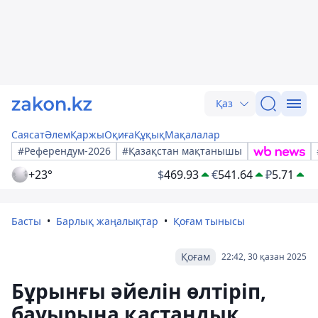
Қаз
Саясат
Әлем
Қаржы
Оқиға
Құқық
Мақалалар
#Референдум-2026
#Қазақстан мақтанышы
+23°
$
469.93
€
541.64
₽
5.71
Басты
Барлық жаңалықтар
Қоғам тынысы
Қоғам
22:42, 30 қазан 2025
Бұрынғы әйелін өлтіріп,
бауырына қастандық