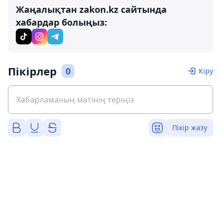
Жаңалықтан zakon.kz сайтында
хабардар болыңыз:
Пікірлер
0
Кіру
Пікір жазу