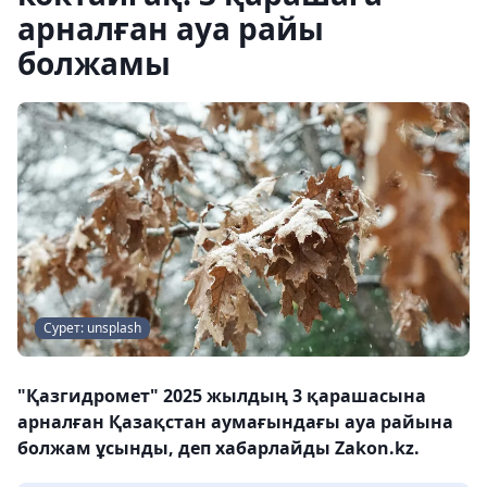
арналған ауа райы
болжамы
Сурет: unsplash
"Қазгидромет" 2025 жылдың 3 қарашасына
арналған Қазақстан аумағындағы ауа райына
болжам ұсынды, деп хабарлайды Zakon.kz.