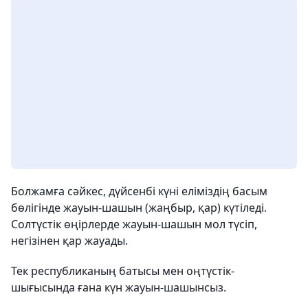
Болжамға сәйкес, дүйсенбі күні еліміздің басым
бөлігінде жауын-шашын (жаңбыр, қар) күтіледі.
Солтүстік өңірлерде жауын-шашын мол түсіп,
негізінен қар жауады.
Тек республиканың батысы мен оңтүстік-
шығысында ғана күн жауын-шашынсыз.