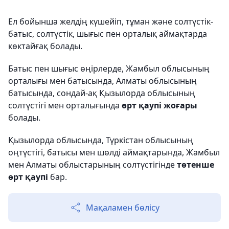
Ел бойынша желдің күшейіп, тұман және солтүстік-
батыс, солтүстік, шығыс пен орталық аймақтарда
көктайғақ болады.
Батыс пен шығыс өңірлерде, Жамбыл облысының
орталығы мен батысында, Алматы облысының
батысында, сондай-ақ Қызылорда облысының
солтүстігі мен орталығында
өрт қаупі жоғары
болады.
Қызылорда облысында, Түркістан облысының
оңтүстігі, батысы мен шөлді аймақтарында, Жамбыл
мен Алматы облыстарының солтүстігінде
төтенше
өрт қаупі
бар.
Мақаламен бөлісу