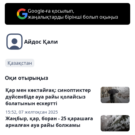
Google-ға қосылып,
жаңалықтарды бірінші болып оқыңыз
Айдос Қали
Қазақстан
Оқи отырыңыз
Қар мен көктайғақ: синоптиктер
дүйсенбіде ауа райы қолайсыз
болатынын ескертті
15:52, 07 желтоқсан 2025
Жаңбыр, қар, боран - 25 қарашаға
арналған ауа райы болжамы