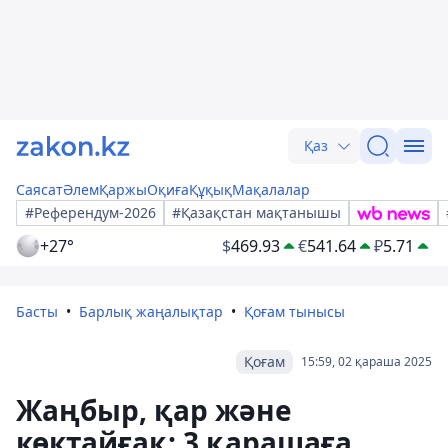
Қаз
Саясат
Әлем
Қаржы
Оқиға
Құқық
Мақалалар
#Референдум-2026
#Қазақстан мақтанышы
+27°
$
469.93
€
541.64
₽
5.71
Басты
Барлық жаңалықтар
Қоғам тынысы
Қоғам
15:59, 02 қараша 2025
Жаңбыр, қар және
көктайғақ: 3 қарашаға