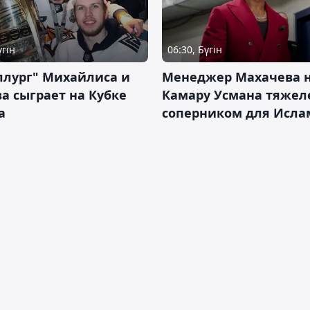
үгін
06:30, Бүгін
ллург" Михайлиса и
Менеджер Махачева 
а сыграет на Кубке
Камару Усмана тяже
а
соперником для Исла