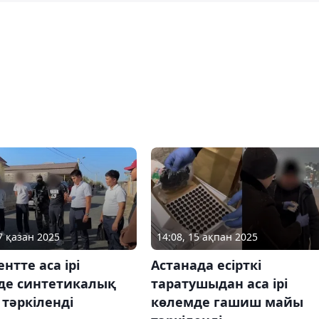
7 қазан 2025
14:08, 15 ақпан 2025
тте аса ірі
Астанада есірткі
де синтетикалық
таратушыдан аса ірі
і тәркіленді
көлемде гашиш майы