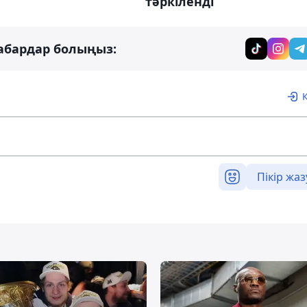
тәркіленді
абардар болыңыз:
Пікір жаз