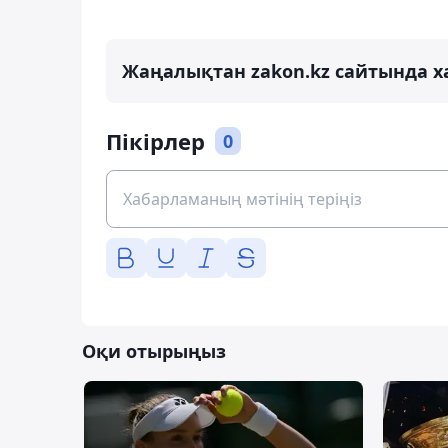
Жаңалықтан zakon.kz сайтында х
Пікірлер
0
Оқи отырыңыз