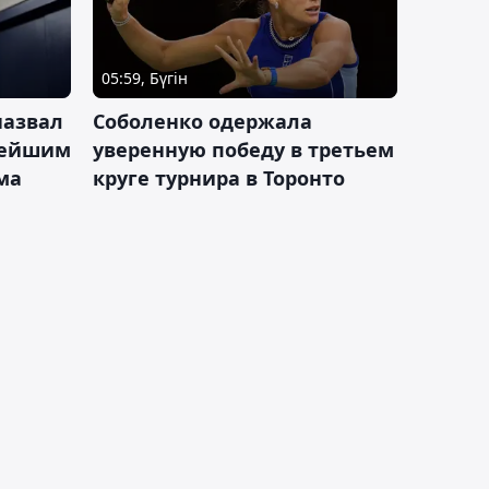
05:59, Бүгін
назвал
Соболенко одержала
лейшим
уверенную победу в третьем
ма
круге турнира в Торонто