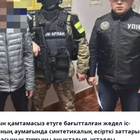
ын қамтамасыз етуге бағытталған жедел іс-
ың аумағында синтетикалық есірткі заттары
асының тұрғыны анықталып, ұсталды.