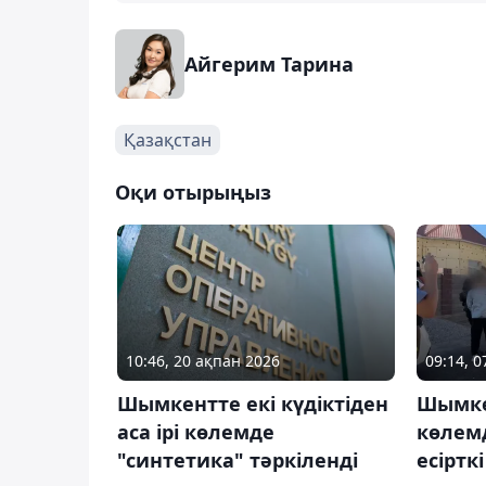
Айгерим Тарина
Қазақстан
Оқи отырыңыз
10:46, 20 ақпан 2026
09:14, 0
Шымкентте екі күдіктіден
Шымкен
аса ірі көлемде
көлем
"синтетика" тәркіленді
есіртк