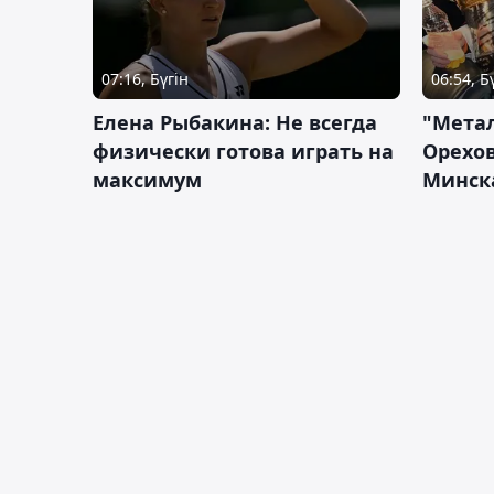
07:16, Бүгін
06:54, Б
Елена Рыбакина: Не всегда
"Мета
физически готова играть на
Орехов
максимум
Минск