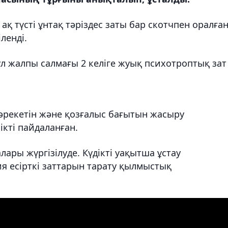
ақ түсті ұнтақ тәріздес заты бар скотчпен оралға
ленді.
л жалпы салмағы 2 келіге жуық психотроптық зат
қ әрекетін және қозғалыс бағытын жасыру
кті пайдаланған.
ары жүргізілуде. Күдікті уақытша ұстау
я есірткі заттарын тарату қылмыстық