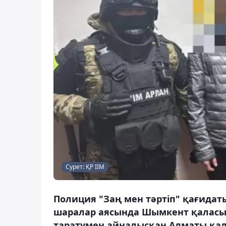
Сурет: ҚР ІІМ
Полиция "Заң мен тәртіп" қағидат
шаралар аясында Шымкент қаласын
таратумен айналысқан Алматы қал