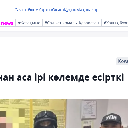
Саясат
Әлем
Қаржы
Оқиға
Құқық
Мақалалар
#Қазақмыс
#Салыстырмалы Қазақстан
#Халық бухг
Қоғ
н аса ірі көлемде есірткі