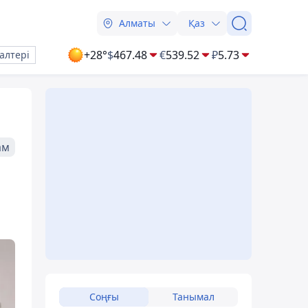
Алматы
Қаз
+28°
$
467.48
€
539.52
₽
5.73
алтері
ам
Соңғы
Танымал