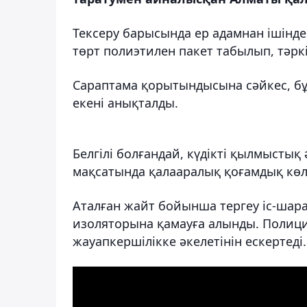
Тексеру барысында ер адамнан ішінде 
төрт полиэтилен пакет табылып, тәркі
Сараптама қорытындысына сәйкес, бұ
екені анықталды.
Белгілі болғандай, күдікті қылмысты
мақсатында қалааралық қоғамдық көлі
Аталған жайт бойынша тергеу іс-шарал
изоляторына қамауға алынды. Полици
жауапкершілікке әкелетінін ескертеді.