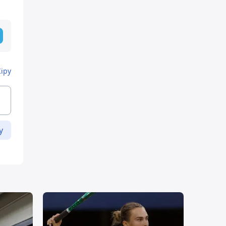
Кіру
у