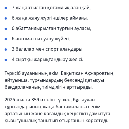
7 жаңартылған қоғамдық алаңқай,
6 жаңа жаяу жүргіншілер аймағы,
6 абаттандырылған тұрғын ауласы,
6 автоматты суару жүйесі,
3 балалар мен спорт алаңдары,
4 сыртқы жарықтандыру желісі.
Түрксіб ауданының әкімі Бақытжан Ақжаровтың
айтуынша, тұрғындардың белсенді қатысуы
бағдарламаның тиімділігін арттырады.
2026 жылға 359 өтініш түскен, бұл аудан
тұрғындарының жаңа бастамаларға сенім
артатынын және қоғамдық кеңістікті дамытуға
қызығушылық танытып отырғанын көрсетеді.