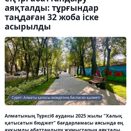
аяқталды: тұрғындар
таңдаған 32 жоба іске
асырылды
Сурет: Алматы қаласы әкімдігінің баспасөз қызметі
Алматының Түрксіб ауданы 2025 жылы "Халық
қатысатын бюджет" бағдарламасы аясында ең
ауқымды абаттандыру жұмыстарын аяқтады.