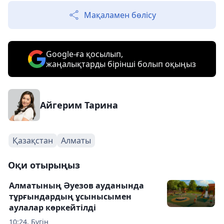
Мақаламен бөлісу
Google-ға қосылып,
жаңалықтарды бірінші болып оқыңыз
Айгерим Тарина
Қазақстан
Алматы
Оқи отырыңыз
Алматының Әуезов ауданында
тұрғындардың ұсынысымен
аулалар көркейтілді
10:24, Бүгін