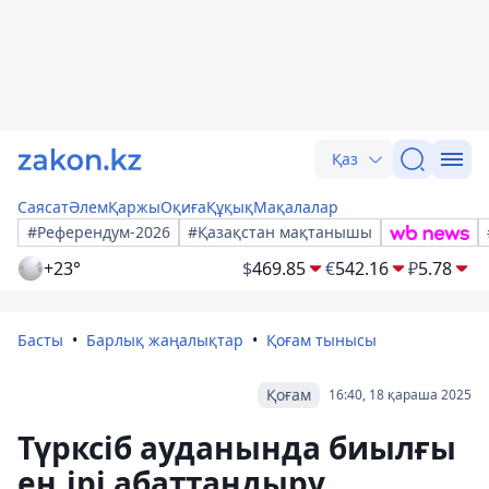
Қаз
Саясат
Әлем
Қаржы
Оқиға
Құқық
Мақалалар
#Референдум-2026
#Қазақстан мақтанышы
+23°
$
469.85
€
542.16
₽
5.78
Басты
Барлық жаңалықтар
Қоғам тынысы
Қоғам
16:40, 18 қараша 2025
Түрксіб ауданында биылғы
ең ірі абаттандыру