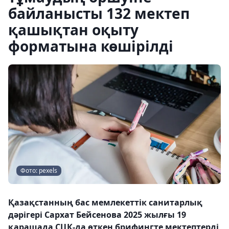
байланысты 132 мектеп
қашықтан оқыту
форматына көшірілді
Фото: pexels
Қазақстанның бас мемлекеттік санитарлық
дәрігері Сархат Бейсенова 2025 жылғы 19
қарашада СЦК-да өткен брифингте мектептерді