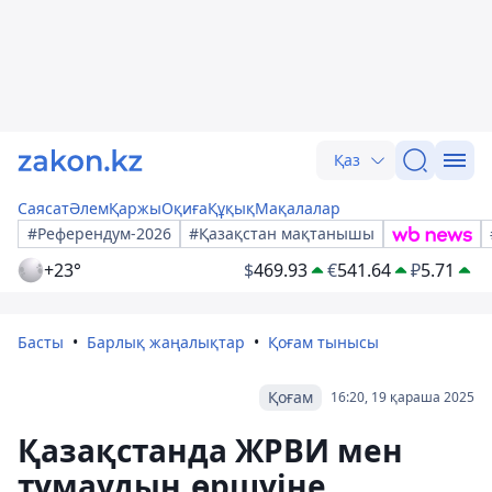
Қаз
Саясат
Әлем
Қаржы
Оқиға
Құқық
Мақалалар
#Референдум-2026
#Қазақстан мақтанышы
+23°
$
469.93
€
541.64
₽
5.71
Басты
Барлық жаңалықтар
Қоғам тынысы
Қоғам
16:20, 19 қараша 2025
Қазақстанда ЖРВИ мен
тұмаудың өршуіне