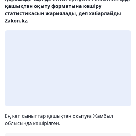
қашықтан оқыту форматына көшіру
статистикасын жариялады, деп хабарлайды
Zakon.kz.
Ең көп сыныптар қашықтан оқытуға Жамбыл
облысында көшірілген.