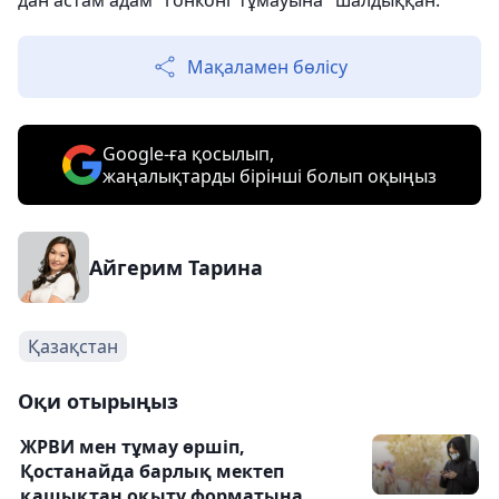
дан астам адам "гонконг тұмауына" шалдыққан.
Мақаламен бөлісу
Google-ға қосылып,
жаңалықтарды бірінші болып оқыңыз
Айгерим Тарина
Қазақстан
Оқи отырыңыз
ЖРВИ мен тұмау өршіп,
Қостанайда барлық мектеп
қашықтан оқыту форматына