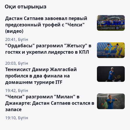
Оқи отырыңыз
Дастан Сатпаев завоевал первый
предсезонный трофей с "Челси"
(видео)
20:41, Бүгін
"Ордабасы" разгромил "Жетысу" в
гостях и укрепил лидерство в КПЛ
20:03, Бүгін
Теннисист Дамир Жалгасбай
пробился в два финала на
домашнем турнире ITF
19:42, Бүгін
"Челси" разгромил "Милан" в
Джакарте: Дастан Сатпаев остался в
запасе
19:10, Бүгін