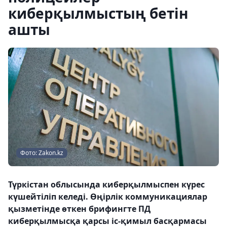
киберқылмыстың бетін
ашты
Фото: Zakon.kz
Түркістан облысында киберқылмыспен күрес
күшейтіліп келеді. Өңірлік коммуникациялар
қызметінде өткен брифингте ПД
киберқылмысқа қарсы іс-қимыл басқармасы