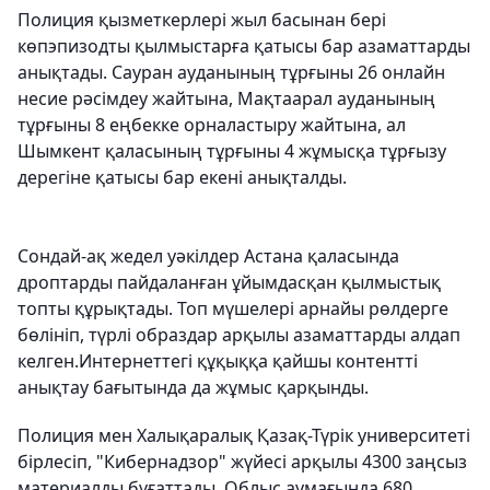
Полиция қызметкерлері жыл басынан бері
көпэпизодты қылмыстарға қатысы бар азаматтарды
анықтады. Сауран ауданының тұрғыны 26 онлайн
несие рәсімдеу жайтына, Мақтаарал ауданының
тұрғыны 8 еңбекке орналастыру жайтына, ал
Шымкент қаласының тұрғыны 4 жұмысқа тұрғызу
дерегіне қатысы бар екені анықталды.
Сондай-ақ жедел уәкілдер Астана қаласында
дроптарды пайдаланған ұйымдасқан қылмыстық
топты құрықтады. Топ мүшелері арнайы рөлдерге
бөлініп, түрлі образдар арқылы азаматтарды алдап
келген.Интернеттегі құқыққа қайшы контентті
анықтау бағытында да жұмыс қарқынды.
Полиция мен Халықаралық Қазақ-Түрік университеті
бірлесіп, "Кибернадзор" жүйесі арқылы 4300 заңсыз
материалды бұғаттады. Облыс аумағында 680