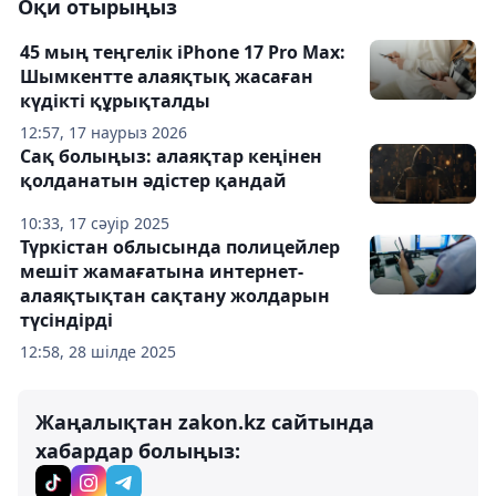
Оқи отырыңыз
45 мың теңгелік iPhone 17 Pro Max:
Шымкентте алаяқтық жасаған
күдікті құрықталды
12:57, 17 наурыз 2026
Сақ болыңыз: алаяқтар кеңінен
қолданатын әдістер қандай
10:33, 17 сәуір 2025
Түркістан облысында полицейлер
мешіт жамағатына интернет-
алаяқтықтан сақтану жолдарын
түсіндірді
12:58, 28 шілде 2025
Жаңалықтан zakon.kz сайтында
хабардар болыңыз: