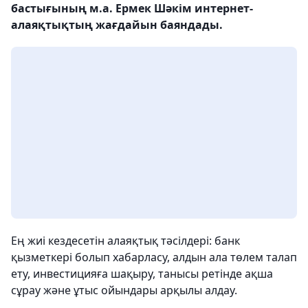
бастығының м.а. Ермек Шәкім интернет-
алаяқтықтың жағдайын баяндады.
Ең жиі кездесетін алаяқтық тәсілдері: банк
қызметкері болып хабарласу, алдын ала төлем талап
ету, инвестицияға шақыру, танысы ретінде ақша
сұрау және ұтыс ойындары арқылы алдау.