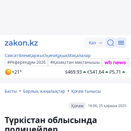
Қаз
Саясат
Әлем
Қаржы
Оқиға
Құқық
Мақалалар
#Референдум-2026
#Қазақстан мақтанышы
+21°
$
469.93
€
541.64
₽
5.71
Басты
Барлық жаңалықтар
Қоғам тынысы
Қоғам
16:06, 25 қараша 2025
Түркістан облысында
полицейлер