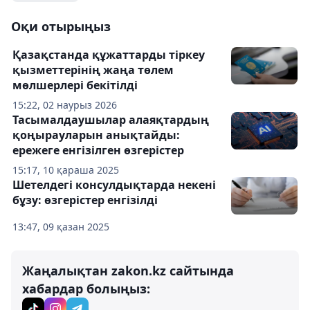
Оқи отырыңыз
Қазақстанда құжаттарды тіркеу
қызметтерінің жаңа төлем
мөлшерлері бекітілді
15:22, 02 наурыз 2026
Тасымалдаушылар алаяқтардың
қоңырауларын анықтайды:
ережеге енгізілген өзгерістер
15:17, 10 қараша 2025
Шетелдегі консулдықтарда некені
бұзу: өзгерістер енгізілді
13:47, 09 қазан 2025
Жаңалықтан zakon.kz сайтында
хабардар болыңыз: