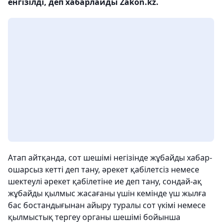
енгізілді, деп хабарлайды Zakon.kz.
Атап айтқанда, сот шешімі негізінде жұбайды хабар-
ошарсыз кетті деп тану, әрекет қабілетсіз немесе
шектеулі әрекет қабілетіне ие деп тану, сондай-ақ
жұбайды қылмыс жасағаны үшін кемінде үш жылға
бас бостандығынан айыру туралы сот үкімі немесе
қылмыстық тергеу органы шешімі бойынша