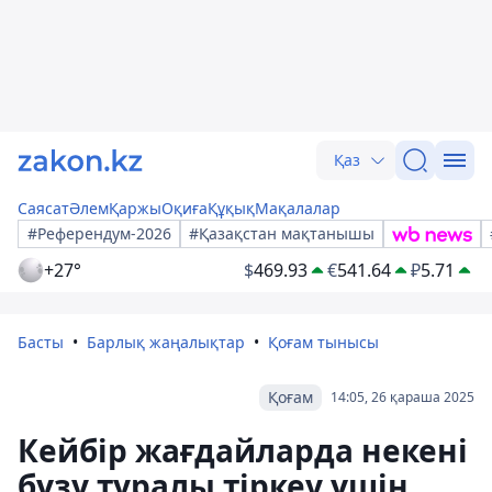
Қаз
Саясат
Әлем
Қаржы
Оқиға
Құқық
Мақалалар
#Референдум-2026
#Қазақстан мақтанышы
+27°
$
469.93
€
541.64
₽
5.71
Басты
Барлық жаңалықтар
Қоғам тынысы
Қоғам
14:05, 26 қараша 2025
Кейбір жағдайларда некені
бұзу туралы тіркеу үшін