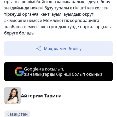
органы шешімі бойынша халықаралық іздеуге беру
жағдайында некені бұзу туралы өтінішті кез келген
тіркеуші органға, кент, ауыл, ауылдық округ
әкімдеріне немесе Мемлекеттік корпорацияға
жазбаша немесе электрондық түрде портал арқылы
беруге болады.
Мақаламен бөлісу
Google-ға қосылып,
жаңалықтарды бірінші болып оқыңыз
Айгерим Тарина
Қазақстан