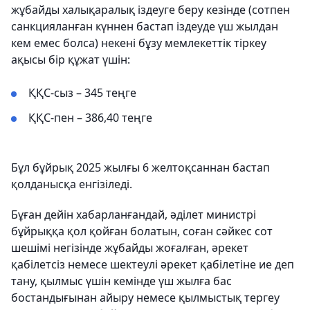
жұбайды халықаралық іздеуге беру кезінде (сотпен
санкцияланған күннен бастап іздеуде үш жылдан
кем емес болса) некені бұзу мемлекеттік тіркеу
ақысы бір құжат үшін:
ҚҚС-сыз – 345 теңге
ҚҚС-пен – 386,40 теңге
Бұл бұйрық 2025 жылғы 6 желтоқсаннан бастап
қолданысқа енгізіледі.
Бұған дейін хабарланғандай, әділет министрі
бұйрыққа қол қойған болатын, соған сәйкес сот
шешімі негізінде жұбайды жоғалған, әрекет
қабілетсіз немесе шектеулі әрекет қабілетіне ие деп
тану, қылмыс үшін кемінде үш жылға бас
бостандығынан айыру немесе қылмыстық тергеу