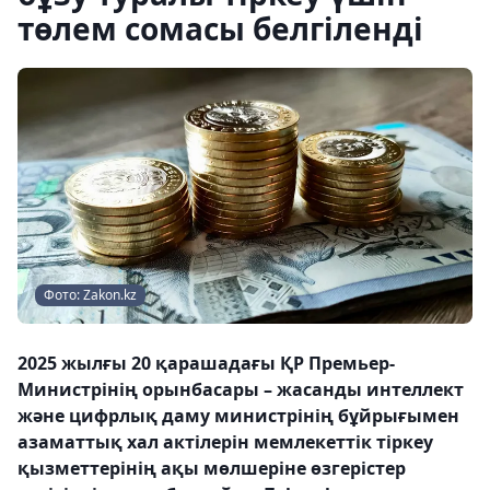
төлем сомасы белгіленді
Фото: Zakon.kz
2025 жылғы 20 қарашадағы ҚР Премьер-
Министрінің орынбасары – жасанды интеллект
және цифрлық даму министрінің бұйрығымен
азаматтық хал актілерін мемлекеттік тіркеу
қызметтерінің ақы мөлшеріне өзгерістер