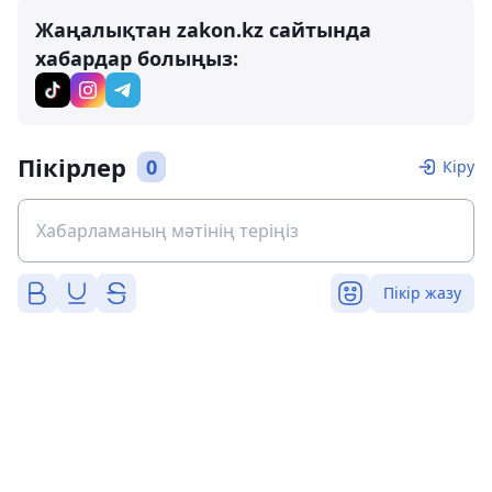
Жаңалықтан zakon.kz сайтында
хабардар болыңыз:
Пікірлер
0
Кіру
Пікір жазу