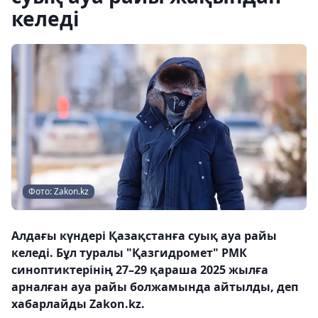
келеді
Фото: Zakon.kz
Алдағы күндері Қазақстанға суық ауа райы
келеді. Бұл туралы "Қазгидромет" РМК
синоптиктерінің 27–29 қараша 2025 жылға
арналған ауа райы болжамында айтылды, деп
хабарлайды Zakon.kz.