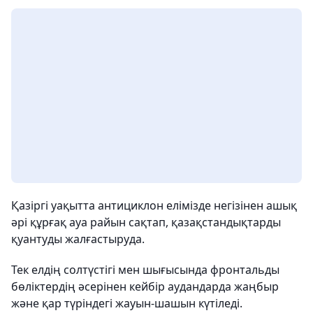
Қазіргі уақытта антициклон елімізде негізінен ашық
әрі құрғақ ауа райын сақтап, қазақстандықтарды
қуантуды жалғастыруда.
Тек елдің солтүстігі мен шығысында фронтальды
бөліктердің әсерінен кейбір аудандарда жаңбыр
және қар түріндегі жауын-шашын күтіледі.