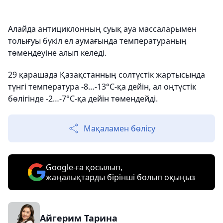
Алайда антициклонның суық ауа массаларымен
толығуы бүкіл ел аумағында температураның
төмендеуіне алып келеді.
29 қарашада Қазақстанның солтүстік жартысында
түнгі температура -8…-13°С-қа дейін, ал оңтүстік
бөлігінде -2…-7°С-қа дейін төмендейді.
Мақаламен бөлісу
Google-ға қосылып,
жаңалықтарды бірінші болып оқыңыз
Айгерим Тарина