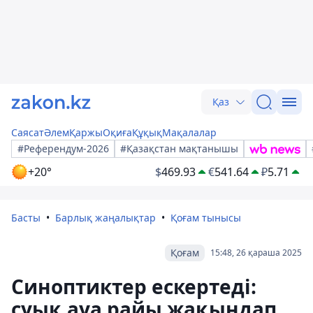
Қаз
Саясат
Әлем
Қаржы
Оқиға
Құқық
Мақалалар
#Референдум-2026
#Қазақстан мақтанышы
+20°
$
469.93
€
541.64
₽
5.71
Басты
Барлық жаңалықтар
Қоғам тынысы
Қоғам
15:48, 26 қараша 2025
Синоптиктер ескертеді:
суық ауа райы жақындап