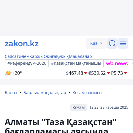
Қаз
Саясат
Әлем
Қаржы
Оқиға
Құқық
Мақалалар
#Референдум-2026
#Қазақстан мақтанышы
+20°
$
467.48
€
539.52
₽
5.73
Басты
Барлық жаңалықтар
Қоғам тынысы
Қоғам
12:23, 28 қараша 2025
Алматы "Таза Қазақстан"
бағдарламасы аясында