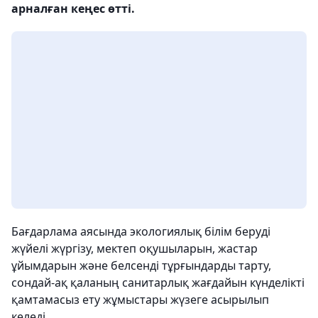
арналған кеңес өтті.
Бағдарлама аясында экологиялық білім беруді
жүйелі жүргізу, мектеп оқушыларын, жастар
ұйымдарын және белсенді тұрғындарды тарту,
сондай-ақ қаланың санитарлық жағдайын күнделікті
қамтамасыз ету жұмыстары жүзеге асырылып
келеді.