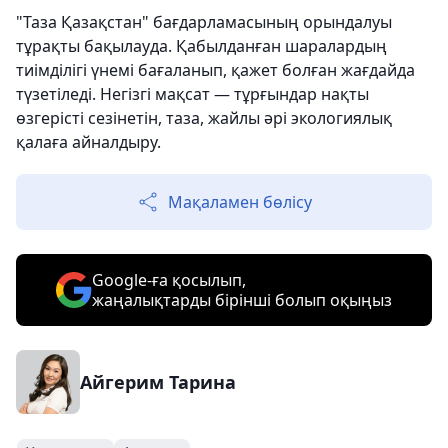
"Таза Қазақстан" бағдарламасының орындалуы
тұрақты бақылауда. Қабылданған шаралардың
тиімділігі үнемі бағаланып, қажет болған жағдайда
түзетіледі. Негізгі мақсат — тұрғындар нақты
өзгерісті сезінетін, таза, жайлы әрі экологиялық
қалаға айналдыру.
Мақаламен бөлісу
Google-ға қосылып,
жаңалықтарды бірінші болып оқыңыз
Айгерим Тарина