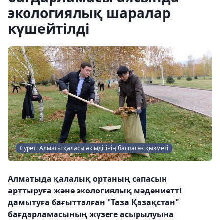
экологиялық шаралар
күшейтілді
Сурет: Алматы қаласы әкімдігінің баспасөз қызметі
Алматыда қалалық ортаның сапасын
арттыруға және экологиялық мәдениетті
дамытуға бағытталған "Таза Қазақстан"
бағдарламасының жүзеге асырылуына