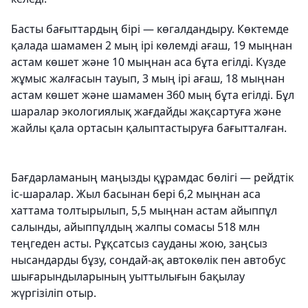
Басты бағыттардың бірі — көгалдандыру. Көктемде
қалада шамамен 2 мың ірі көлемді ағаш, 19 мыңнан
астам көшет және 10 мыңнан аса бұта егілді. Күзде
жұмыс жалғасын тауып, 3 мың ірі ағаш, 18 мыңнан
астам көшет және шамамен 360 мың бұта егілді. Бұл
шаралар экологиялық жағдайды жақсартуға және
жайлы қала ортасын қалыптастыруға бағытталған.
Бағдарламаның маңызды құрамдас бөлігі — рейдтік
іс-шаралар. Жыл басынан бері 6,2 мыңнан аса
хаттама толтырылып, 5,5 мыңнан астам айыппұл
салынды, айыппұлдың жалпы сомасы 518 млн
теңгеден асты. Рұқсатсыз сауданы жою, заңсыз
нысандарды бұзу, сондай-ақ автокөлік пен автобус
шығарындыларының уыттылығын бақылау
жүргізіліп отыр.