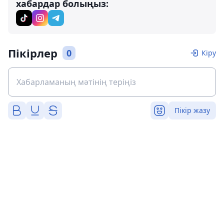
хабардар болыңыз:
Пікірлер
0
Кіру
Пікір жазу