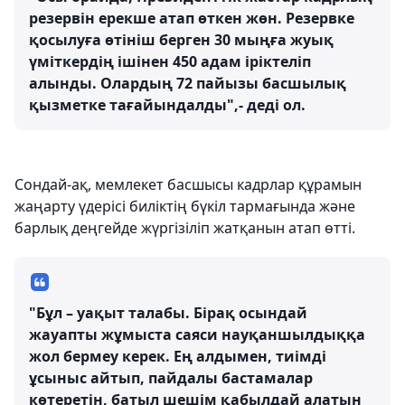
резервін ерекше атап өткен жөн. Резервке
қосылуға өтініш берген 30 мыңға жуық
үміткердің ішінен 450 адам іріктеліп
алынды. Олардың 72 пайызы басшылық
қызметке тағайындалды",- деді ол.
Сондай-ақ, мемлекет басшысы кадрлар құрамын
жаңарту үдерісі биліктің бүкіл тармағында және
барлық деңгейде жүргізіліп жатқанын атап өтті.
"Бұл – уақыт талабы. Бірақ осындай
жауапты жұмыста саяси науқаншылдыққа
жол бермеу керек. Ең алдымен, тиімді
ұсыныс айтып, пайдалы бастамалар
көтеретін, батыл шешім қабылдай алатын