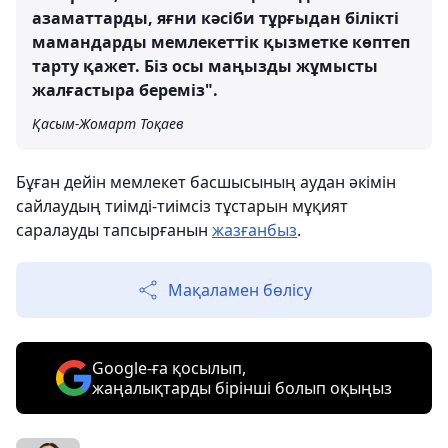
азаматтарды, яғни кәсіби тұрғыдан білікті
мамандарды мемлекеттік қызметке көптеп
тарту қажет. Біз осы маңызды жұмысты
жалғастыра береміз".
Қасым-Жомарт Тоқаев
Бұған дейін мемлекет басшысының аудан әкімін
сайлаудың тиімді-тиімсіз тұстарын мұқият
саралауды тапсырғанын
жазғанбыз
.
Мақаламен бөлісу
Google-ға қосылып,
жаңалықтарды бірінші болып оқыңыз