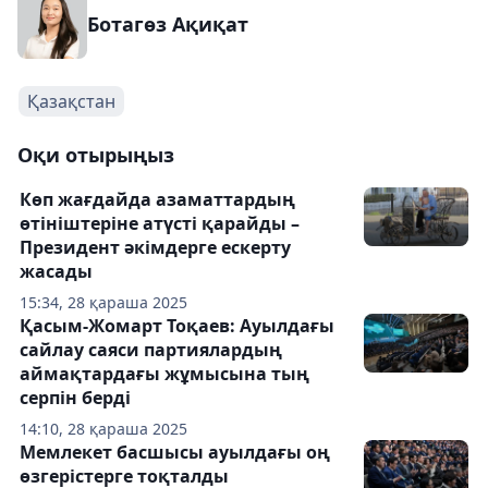
Ботагөз Ақиқат
Қазақстан
Оқи отырыңыз
Көп жағдайда азаматтардың
өтініштеріне атүсті қарайды –
Президент әкімдерге ескерту
жасады
15:34, 28 қараша 2025
Қасым-Жомарт Тоқаев: Ауылдағы
сайлау саяси партиялардың
аймақтардағы жұмысына тың
серпін берді
14:10, 28 қараша 2025
Мемлекет басшысы ауылдағы оң
өзгерістерге тоқталды