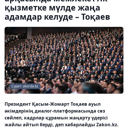
қызметке мүлде жаңа
адамдар келуде – Тоқаев
Сурет: akorda.kz
Президент Қасым-Жомарт Тоқаев ауыл
әкімдерінің диалог-платформасында сөз
сөйлеп, кадрлар құрамын жаңарту үдерісі
жайлы айтып берді, деп хабарлайды Zakon.kz.