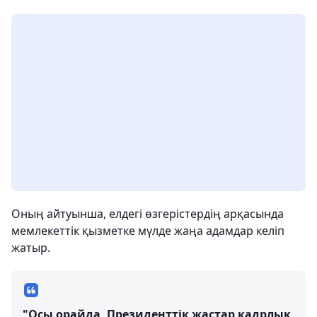
Оның айтуынша, елдегі өзгерістердің арқасында
мемлекеттік қызметке мүлде жаңа адамдар келіп
жатыр.
"Осы орайда, Президенттік жастар кадрлық