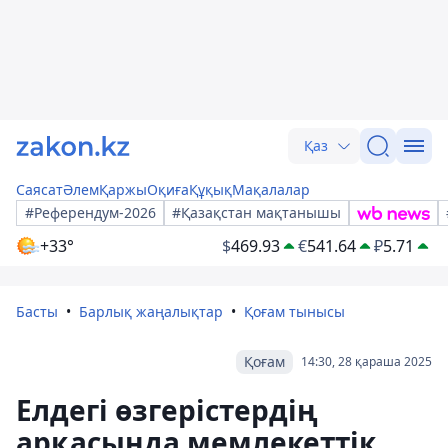
Қаз
Саясат
Әлем
Қаржы
Оқиға
Құқық
Мақалалар
#Референдум-2026
#Қазақстан мақтанышы
+33°
$
469.93
€
541.64
₽
5.71
Басты
Барлық жаңалықтар
Қоғам тынысы
Қоғам
14:30, 28 қараша 2025
Елдегі өзгерістердің
арқасында мемлекеттік