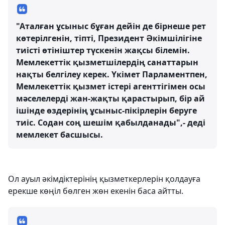
"Аталған ұсыныс бұған дейін де бірнеше рет
көтерілгенін, тіпті, Президент Әкімшілігіне
тиісті өтініштер түскенін жақсы білемін.
Мемлекеттік қызметшілердің санаттарын
нақты белгілеу керек. Үкімет Парламентпен,
Мемлекеттік қызмет істері агенттігімен осы
мәселелерді жан-жақты қарастырып, бір ай
ішінде өздерінің ұсыныс-пікірлерін беруге
тиіс. Содан соң шешім қабылданады",- деді
мемлекет басшысы.
Ол ауыл әкімдіктерінің қызметкерлерін қолдауға
ерекше көңіл бөлген жөн екенін баса айтты.