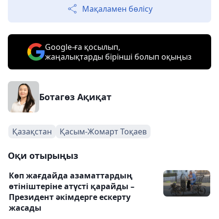
Мақаламен бөлісу
Google-ға қосылып,
жаңалықтарды бірінші болып оқыңыз
Ботагөз Ақиқат
Қазақстан
Қасым-Жомарт Тоқаев
Оқи отырыңыз
Көп жағдайда азаматтардың
өтініштеріне атүсті қарайды –
Президент әкімдерге ескерту
жасады