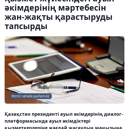
әкімдерінің мәртебесін
жан-жақты қарастыруды
тапсырды
Фото: senate.parlam.kz
Қазақстан президенті ауыл әкімдерінің диалог-
платформасында ауыл әкімдіктері
қызметкерлеріне жағдай жасаудың маңызына