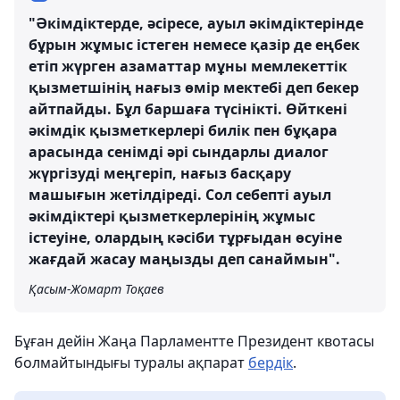
"Әкімдіктерде, әсіресе, ауыл әкімдіктерінде
бұрын жұмыс істеген немесе қазір де еңбек
етіп жүрген азаматтар мұны мемлекеттік
қызметшінің нағыз өмір мектебі деп бекер
айтпайды. Бұл баршаға түсінікті. Өйткені
әкімдік қызметкерлері билік пен бұқара
арасында сенімді әрі сындарлы диалог
жүргізуді меңгеріп, нағыз басқару
машығын жетілдіреді. Сол себепті ауыл
әкімдіктері қызметкерлерінің жұмыс
істеуіне, олардың кәсіби тұрғыдан өсуіне
жағдай жасау маңызды деп санаймын".
Қасым-Жомарт Тоқаев
Бұған дейін Жаңа Парламентте Президент квотасы
болмайтындығы туралы ақпарат
бердік
.