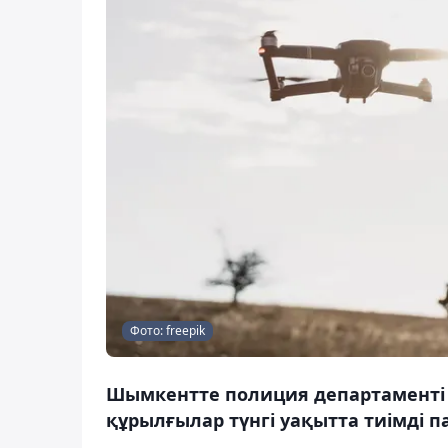
Фото: freepik
Шымкентте полиция департаменті 
құрылғылар түнгі уақытта тиімді п