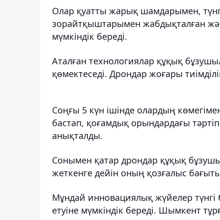
Олар қуатты жарық шамдарымен, түнгі
зорайтқыштарымен жабдықталған жән
мүмкіндік береді.
Аталған технологиялар құқық бұзушыл
қөмектеседі. Дрондар жоғары тиімділі
Соңғы 5 күн ішінде олардың көмегім
бастап, қоғамдық орындардағы тәртіп
анықталды.
Сонымен қатар дрондар құқық бұзушы
жеткенге дейін оның қозғалыс бағыты
Мұндай инновациялық жүйелер түнгі 
етуіне мүмкіндік береді. Шымкент тұр