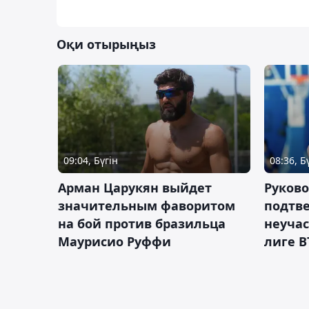
Оқи отырыңыз
09:04, Бүгін
08:36, Б
Арман Царукян выйдет
Руково
значительным фаворитом
подтве
на бой против бразильца
неучас
Маурисио Руффи
лиге В