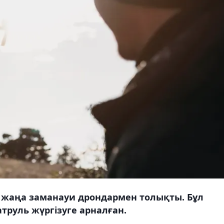
жаңа заманауи дрондармен толықты. Бұл
атруль жүргізуге арналған.