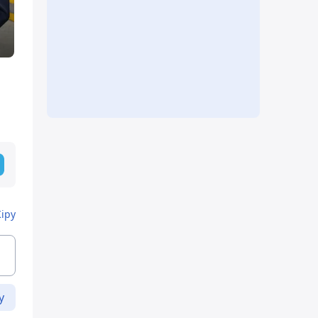
Кіру
у