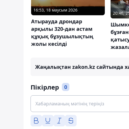
16:53, 18 маусым 2026
20:46, 
Атырауда дрондар
Шымке
арқылы 320-дан астам
бұзған
құқық бұзушылықтың
қатыс
жолы кесілді
жазал
Жаңалықтан zakon.kz сайтында х
Пікірлер
0