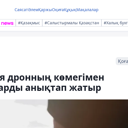
Саясат
Әлем
Қаржы
Оқиға
Құқық
Мақалалар
#Қазақмыс
#Салыстырмалы Қазақстан
#Халық бухг
Қоғ
я дронның көмегімен
арды анықтап жатыр