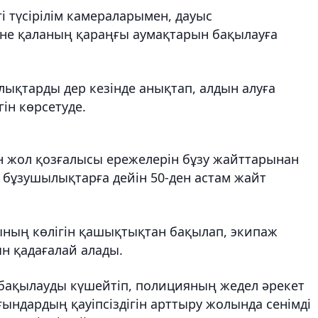
 түсірілім камераларымен, дауыс
е қаланың қараңғы аумақтарын бақылауға
ықтарды дер кезінде анықтап, алдын алуға
гін көрсетуде.
ен жол қозғалысы ережелерін бұзу жайттарынан
 бұзушылықтарға дейін 50-ден астам жайт
ның көлігін қашықтықтан бақылап, экипаж
н қадағалай алады.
бақылауды күшейтіп, полицияның жедел әрекет
ғындардың қауіпсіздігін арттыру жолында сенімді