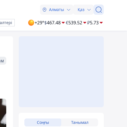
Алматы
Қаз
+29°
$
467.48
€
539.52
₽
5.73
алтері
ам
Соңғы
Танымал