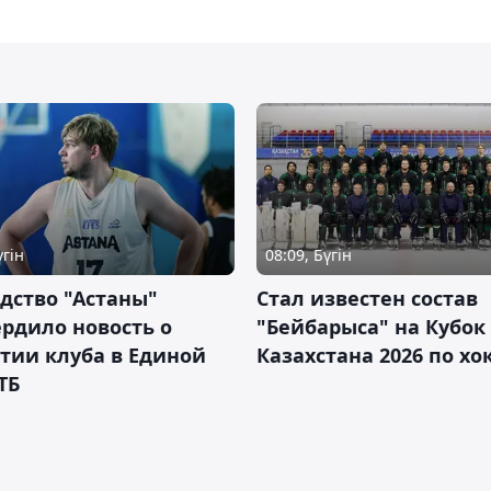
үгін
08:09, Бүгін
дство "Астаны"
Стал известен состав
рдило новость о
"Бейбарыса" на Кубок
тии клуба в Единой
Казахстана 2026 по х
ТБ