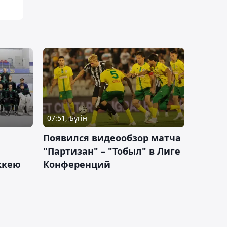
07:51, Бүгін
Появился видеообзор матча
"Партизан" – "Тобыл" в Лиге
оккею
Конференций