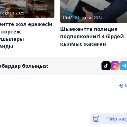
25 ақпан 2025
10:48, 21 ақпан 2024
нтте жол ережесін
Шымкентте полиция
 кортеж
подполковнигі 4 бірдей
ушылары
қылмыс жасаған
анды
абардар болыңыз:
Пікір жаз