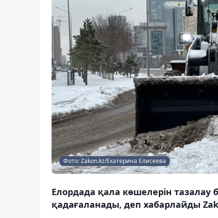
Фото: Zakon.kz/Екатерина Елисеева
Елордада қала көшелерін тазалау
қадағаланады, деп хабарлайды Zak