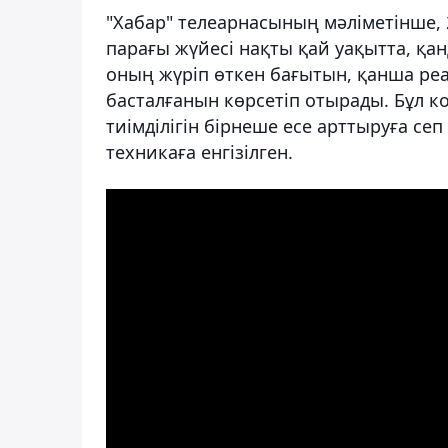
"Хабар" телеарнасының мәліметінше, 
парағы жүйесі нақты қай уақытта, қа
оның жүріп өткен бағытын, қанша реа
басталғанын көрсетіп отырады. Бұл 
тиімділігін бірнеше есе арттыруға с
техникаға енгізілген.