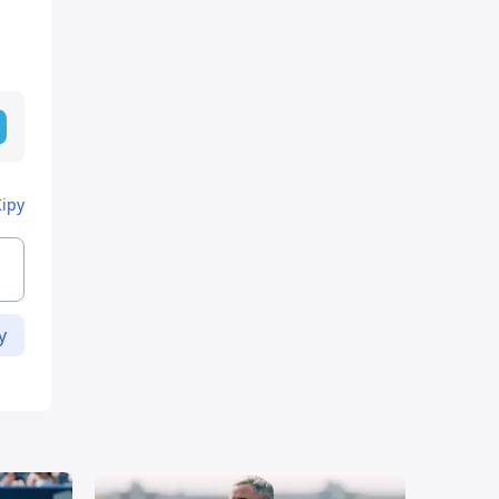
Кіру
у