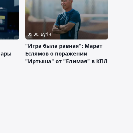
09:30, Бүгін
"Игра была равная": Марат
пары
Еслямов о поражении
"Иртыша" от "Елимая" в КПЛ