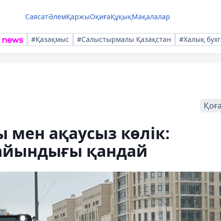
Саясат
Әлем
Қаржы
Оқиға
Құқық
Мақалалар
#Қазақмыс
#Салыстырмалы Қазақстан
#Халық бухг
Қоғ
 мен ақаусыз көлік:
айындығы қандай