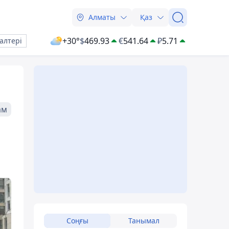
Алматы
Қаз
+30°
$
469.93
€
541.64
₽
5.71
алтері
ам
Соңғы
Танымал