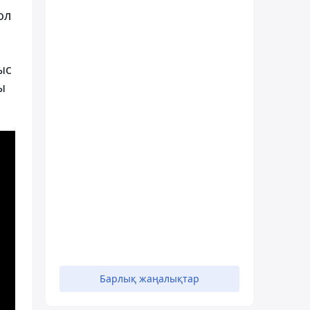
ол
ыс
ы
Барлық жаңалықтар