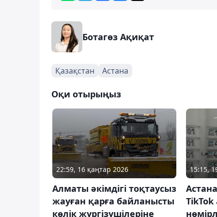
Ботагөз Ақиқат
Қазақстан
Астана
Оқи отырыңыз
22:59, 16 қаңтар 2026
15:15, 
Алматы әкімдігі тоқтаусыз
Астана
жауған қарға байланысты
TikTok
көлік жүргізушілеріне
нөмірл