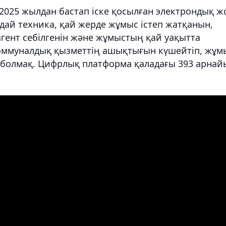
2025 жылдан бастап іске қосылған электрондық ж
ндай техника, қай жерде жұмыс істеп жатқанын,
гент себілгенін және жұмыстың қай уақытта
коммуналдық қызметтің ашықтығын күшейтіп, жұм
еп болмақ. Цифрлық платформа қаладағы 393 арнай