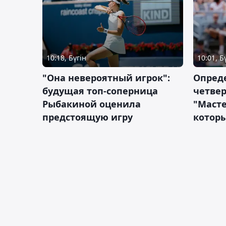
10:18, Бүгін
10:01, Б
"Она невероятный игрок":
Опред
будущая топ-соперница
четве
Рыбакиной оценила
"Масте
предстоящую игру
которы