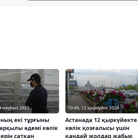
19 наурыз 2025
10:49, 12 қыркүйек 2024
ның екі тұрғыны
Астанада 12 қыркүйекте
 арқылы әдемі көлік
көлік қозғалысы үшін
ерін сатқан
қандай жолдар жабық