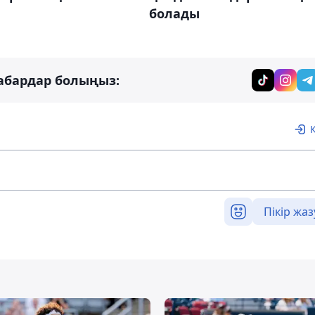
болады
абардар болыңыз:
Пікір жаз