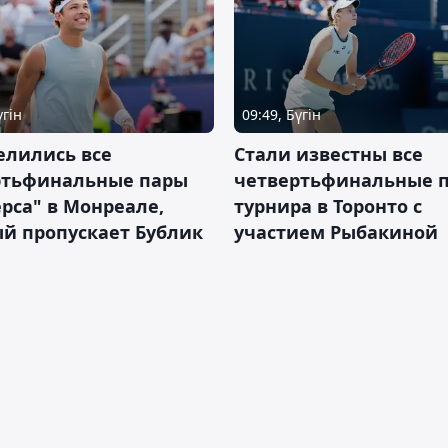
үгін
09:49, Бүгін
елились все
Стали известны все
ртьфинальные пары
четвертьфинальные 
рса" в Монреале,
турнира в Торонто с
й пропускает Бублик
участием Рыбакиной