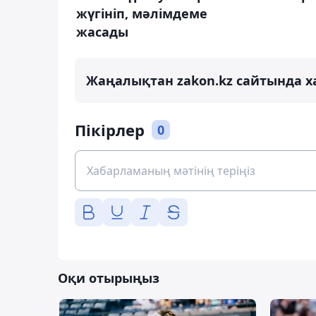
жүгініп, мәлімдеме
жасады
Жаңалықтан zakon.kz сайтында х
Пікірлер
0
Оқи отырыңыз