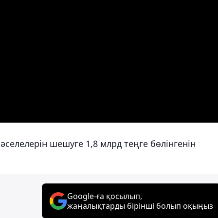
мәселелерін шешуге 1,8 млрд теңге бөлінгенін
Google-ға қосылып,
жаңалықтарды бірінші болып оқыңыз