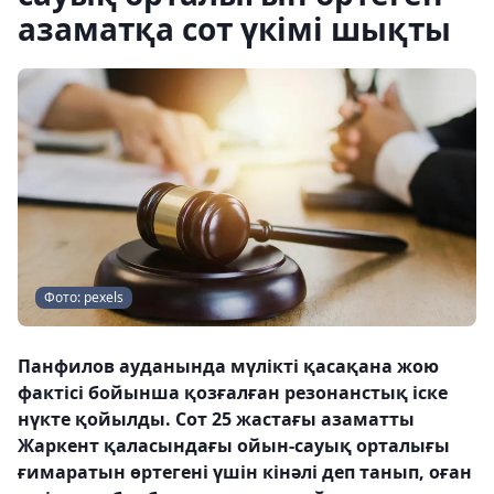
азаматқа сот үкімі шықты
Фото: pexels
Панфилов ауданында мүлікті қасақана жою
фактісі бойынша қозғалған резонанстық іске
нүкте қойылды. Сот 25 жастағы азаматты
Жаркент қаласындағы ойын-сауық орталығы
ғимаратын өртегені үшін кінәлі деп танып, оған