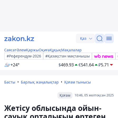
Қаз
Саясат
Әлем
Қаржы
Оқиға
Құқық
Мақалалар
#Референдум-2026
#Қазақстан мақтанышы
+24°
$
469.93
€
541.64
₽
5.71
Басты
Барлық жаңалықтар
Қоғам тынысы
Қоғам
10:46, 05 желтоқсан 2025
Жетісу облысында ойын-
сауық орталығын өртеген