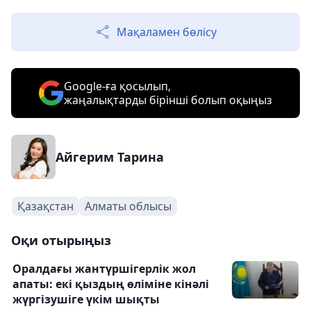
Мақаламен бөлісу
Google-ға қосылып,
жаңалықтарды бірінші болып оқыңыз
Айгерим Тарина
Қазақстан
Алматы облысы
Оқи отырыңыз
Оралдағы жантүршігерлік жол
апаты: екі қыздың өліміне кінәлі
жүргізушіге үкім шықты