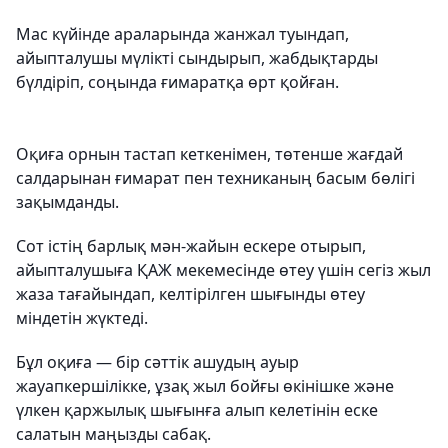
Мас күйінде араларында жанжал туындап,
айыпталушы мүлікті сындырып, жабдықтарды
бүлдіріп, соңында ғимаратқа өрт қойған.
Оқиға орнын тастап кеткенімен, төтенше жағдай
салдарынан ғимарат пен техниканың басым бөлігі
зақымданды.
Сот істің барлық мән-жайын ескере отырып,
айыпталушыға ҚАЖ мекемесінде өтеу үшін сегіз жыл
жаза тағайындап, келтірілген шығынды өтеу
міндетін жүктеді.
Бұл оқиға — бір сәттік ашудың ауыр
жауапкершілікке, ұзақ жыл бойғы өкінішке және
үлкен қаржылық шығынға алып келетінін еске
салатын маңызды сабақ.