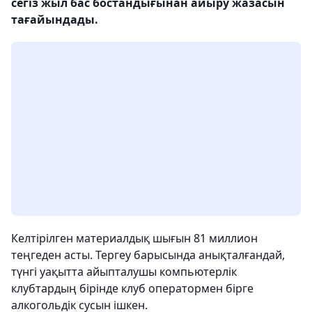
сегіз жыл бас бостандығынан айыру жазасын
тағайындады.
Келтірілген материалдық шығын 81 миллион
теңгеден асты. Тергеу барысында анықталғандай,
түнгі уақытта айыпталушы компьютерлік
клубтардың бірінде клуб оператормен бірге
алкогольдік сусын ішкен.