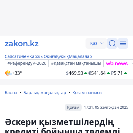
Қаз
Саясат
Әлем
Қаржы
Оқиға
Құқық
Мақалалар
#Референдум-2026
#Қазақстан мақтанышы
+33°
$
469.93
€
541.64
₽
5.71
Басты
Барлық жаңалықтар
Қоғам тынысы
Қоғам
17:31, 05 желтоқсан 2025
Әскери қызметшілердің
кредиті бойынша төлемді