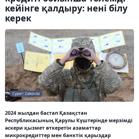
кейінге қалдыру: нені білу
керек
Сурет: Zakon.kz
2024 жылдан бастап Қазақстан
Республикасының Қарулы Күштерінде мерзімді
әскери қызмет өткеретін азаматтар
микрокредиттер мен банктік қарыздар