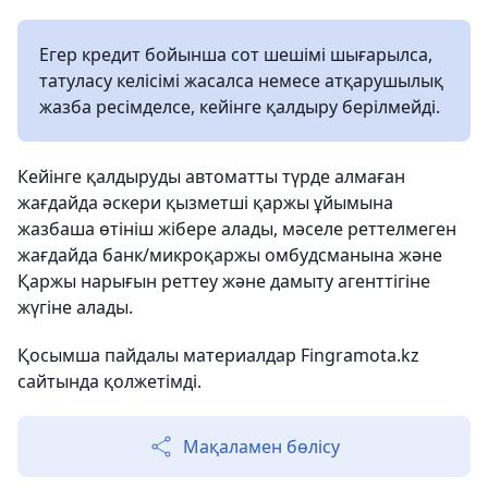
Егер кредит бойынша сот шешімі шығарылса,
татуласу келісімі жасалса немесе атқарушылық
жазба ресімделсе, кейінге қалдыру берілмейді.
Кейінге қалдыруды автоматты түрде алмаған
жағдайда әскери қызметші қаржы ұйымына
жазбаша өтініш жібере алады, мәселе реттелмеген
жағдайда банк/микроқаржы омбудсманына және
Қаржы нарығын реттеу және дамыту агенттігіне
жүгіне алады.
Қосымша пайдалы материалдар Fingramota.kz
сайтында қолжетімді.
Мақаламен бөлісу