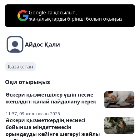
Google-ға қосылып,
жаңалықтарды бірінші болып оқыңыз
Айдос Қали
Қазақстан
Оқи отырыңыз
Әскери қызметшілер үшін несие
жеңілдігі: қалай пайдалану керек
11:37, 09 желтоқсан 2025
Әскери қызметкердің несиесі
бойынша міндеттемесін
орындауды кейінге шегеруі жайлы