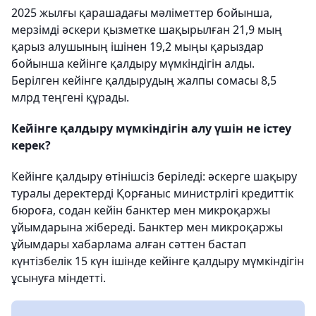
2025 жылғы қарашадағы мәліметтер бойынша,
мерзімді әскери қызметке шақырылған 21,9 мың
қарыз алушының ішінен 19,2 мыңы қарыздар
бойынша кейінге қалдыру мүмкіндігін алды.
Берілген кейінге қалдырудың жалпы сомасы 8,5
млрд теңгені құрады.
Кейінге қалдыру мүмкіндігін алу үшін не істеу
керек?
Кейінге қалдыру өтінішсіз беріледі: әскерге шақыру
туралы деректерді Қорғаныс министрлігі кредиттік
бюроға, содан кейін банктер мен микроқаржы
ұйымдарына жібереді. Банктер мен микроқаржы
ұйымдары хабарлама алған сәттен бастап
күнтізбелік 15 күн ішінде кейінге қалдыру мүмкіндігін
ұсынуға міндетті.