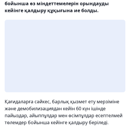
бойынша өз міндеттемелерін орындауды
кейінге қалдыру құқығына ие болды.
Қағидаларға сәйкес, барлық қызмет ету мерзіміне
және демобилизациядан кейін 60 күн ішінде
пайыздар, айыппұлдар мен өсімпұлдар есептелмей
төлемдер бойынша кейінге қалдыру беріледі.