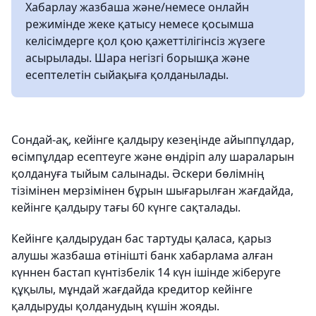
Хабарлау жазбаша және/немесе онлайн
режимінде жеке қатысу немесе қосымша
келісімдерге қол қою қажеттілігінсіз жүзеге
асырылады. Шара негізгі борышқа және
есептелетін сыйақыға қолданылады.
Сондай-ақ, кейінге қалдыру кезеңінде айыппұлдар,
өсімпұлдар есептеуге және өндіріп алу шараларын
қолдануға тыйым салынады. Әскери бөлімнің
тізімінен мерзімінен бұрын шығарылған жағдайда,
кейінге қалдыру тағы 60 күнге сақталады.
Кейінге қалдырудан бас тартуды қаласа, қарыз
алушы жазбаша өтінішті банк хабарлама алған
күннен бастап күнтізбелік 14 күн ішінде жіберуге
құқылы, мұндай жағдайда кредитор кейінге
қалдыруды қолданудың күшін жояды.