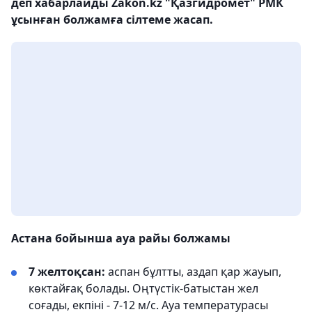
деп хабарлайды Zakon.kz "Қазгидромет" РМК
ұсынған болжамға сілтеме жасап.
Астана бойынша ауа райы болжамы
7 желтоқсан:
аспан бұлтты, аздап қар жауып,
көктайғақ болады. Оңтүстік-батыстан жел
соғады, екпіні - 7-12 м/с. Ауа температурасы