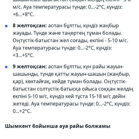
м/с. Ауа температурасы түнде: 0...-2°С, күндіз:
+6...+8°С.
8 желтоқсан:
аспан бұлтты, күндіз жаңбыр
жауады. Түнде және таңертең тұман болады.
Оңтүстік-батыстан жел соғады, екпіні - 5-10 м/с.
Ауа температурасы түнде: 0...-2°С, күндіз:
+3...+5°С.
9 желтоқсан:
аспан бұлтты, күн райы жауын-
шашынды, түнде қатты жауын-шашын (жаңбыр,
қар), көктайғақ, кейде тұман болады. Оңтүстік-
батыстан солтүстік-батысқа ойыса соққан желдің
екпіні 5-10 м/с, күндіз кей тұста 15-18 м/с дейін
жетеді. Ауа температурасы түнде: 0...-2°С, күндіз:
0...+2°С.
Шымкент бойынша ауа райы болжамы