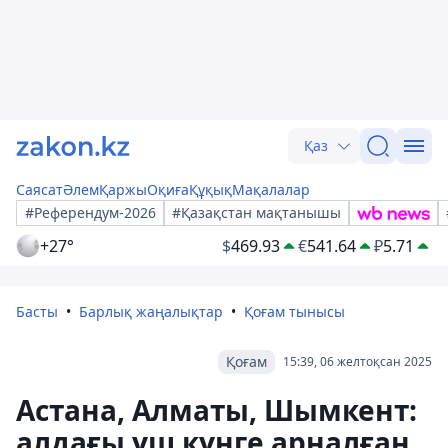
Қаз
Саясат
Әлем
Қаржы
Оқиға
Құқық
Мақалалар
#Референдум-2026
#Қазақстан мақтанышы
+27°
$
469.93
€
541.64
₽
5.71
Басты
Барлық жаңалықтар
Қоғам тынысы
Қоғам
15:39, 06 желтоқсан 2025
Астана, Алматы, Шымкент:
алдағы үш күнге арналған