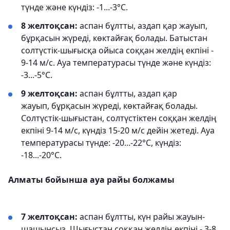
түнде және күндіз: -1...-3°С.
8 желтоқсан:
аспан бұлтты, аздап қар жауып,
бұрқасын жүреді, көктайғақ болады. Батыстан
солтүстік-шығысқа ойыса соққан желдің екпіні -
9-14 м/с. Ауа температурасы түнде және күндіз:
-3...-5°С.
9 желтоқсан:
аспан бұлтты, аздап қар
жауып, бұрқасын жүреді, көктайғақ болады.
Солтүстік-шығыстан, солтүстіктен соққан желдің
екпіні 9-14 м/с, күндіз 15-20 м/с дейін жетеді. Ауа
температурасы түнде: -20...-22°С, күндіз:
-18...-20°С.
Алматы бойынша ауа райы болжамы
7 желтоқсан:
аспан бұлтты, күн райы жауын-
шашынсыз. Шығыстан соққан желдің екпіні - 3-8