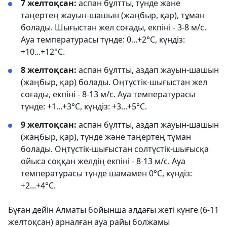
7 желтоқсан:
аспан бұлтты, түнде және
таңертең жауын-шашын (жаңбыр, қар), тұман
болады. Шығыстан жел соғады, екпіні - 3-8 м/с.
Ауа температурасы түнде: 0...+2°С, күндіз:
+10...+12°С.
8 желтоқсан:
аспан бұлтты, аздап жауын-шашын
(жаңбыр, қар) болады. Оңтүстік-шығыстан жел
соғады, екпіні - 8-13 м/с. Ауа температурасы
түнде: +1...+3°С, күндіз: +3...+5°С.
9 желтоқсан:
аспан бұлтты, аздап жауын-шашын
(жаңбыр, қар), түнде және таңертең тұман
болады. Оңтүстік-шығыстан солтүстік-шығысқа
ойыса соққан желдің екпіні - 8-13 м/с. Ауа
температурасы түнде шамамен 0°С, күндіз:
+2...+4°С.
Бұған дейін Алматы бойынша алдағы жеті күнге (6-11
желтоқсан) арналған ауа райы болжамы