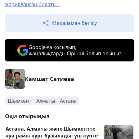
жарияланған болатын
.
Мақаламен бөлісу
Google-ға қосылып,
жаңалықтарды бірінші болып оқыңыз
Камшат Сатиева
Шымкент
Алматы
Астана
Оқи отырыңыз
Астана, Алматы және Шымкентте
ауа райы күрт бұзылады: үш күнге