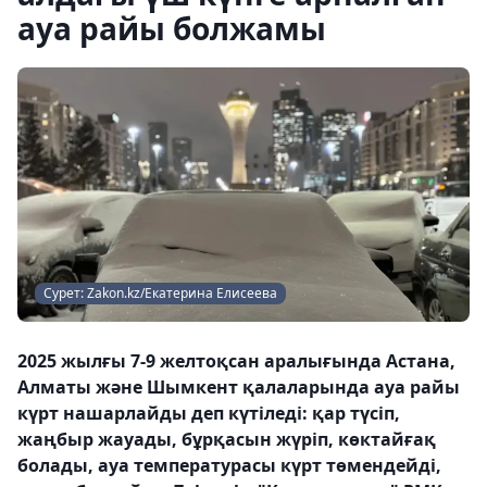
ауа райы болжамы
Сурет: Zakon.kz/Екатерина Елисеева
2025 жылғы 7-9 желтоқсан аралығында Астана,
Алматы және Шымкент қалаларында ауа райы
күрт нашарлайды деп күтіледі: қар түсіп,
жаңбыр жауады, бұрқасын жүріп, көктайғақ
болады, ауа температурасы күрт төмендейді,