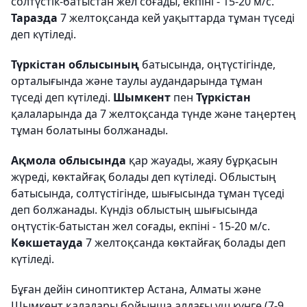
солтүстік-батыстан жел соғады, екпіні - 15-20 м/с.
Таразда
7 желтоқсанда кей уақыттарда тұман түседі
деп күтіледі.
Түркістан облысының
батысында, оңтүстігінде,
орталығында және таулы аудандарында тұман
түседі деп күтіледі.
Шымкент
пен
Түркістан
қалаларында да 7 желтоқсанда түнде және таңертең
тұман болатыны болжанады.
Ақмола облысында
қар жауады, жаяу бұрқасын
жүреді, көктайғақ болады деп күтіледі. Облыстың
батысында, солтүстігінде, шығысында тұман түседі
деп болжанады. Күндіз облыстың шығысында
оңтүстік-батыстан жел соғады, екпіні - 15-20 м/с.
Көкшетауда
7 желтоқсанда көктайғақ болады деп
күтіледі.
Бұған дейін синоптиктер Астана, Алматы және
Шымкент қалалары бойынша алдағы үш күнге (7-9