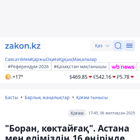
Қаз
Саясат
Әлем
Қаржы
Оқиға
Құқық
Мақалалар
#Референдум-2026
#Қазақстан мақтанышы
+17°
$
469.85
€
542.16
₽
5.78
Басты
Барлық жаңалықтар
Қоғам тынысы
Қоғам
17:45, 06 желтоқсан 2025
"Боран, көктайғақ". Астана
мен еліміздің 16 өңірінде