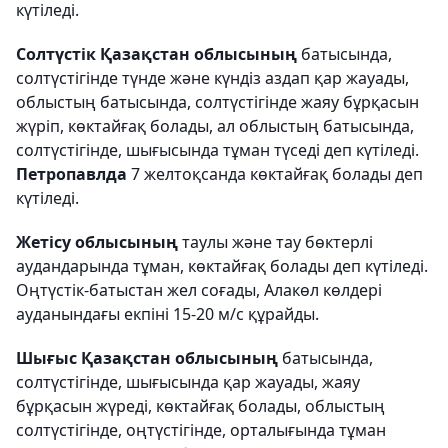
күтіледі.
Солтүстік Қазақстан облысының
батысында,
солтүстігінде түнде және күндіз аздап қар жауады,
облыстың батысында, солтүстігінде жаяу бұрқасын
жүріп, көктайғақ болады, ал облыстың батысында,
солтүстігінде, шығысында тұман түседі деп күтіледі.
Петропавлда
7 желтоқсанда көктайғақ болады деп
күтіледі.
Жетісу облысының
таулы және тау бөктерлі
аудандарында тұман, көктайғақ болады деп күтіледі.
Оңтүстік-батыстан жел соғады, Алакөл көлдері
ауданындағы екпіні 15-20 м/с құрайды.
Шығыс Қазақстан облысының
батысында,
солтүстігінде, шығысында қар жауады, жаяу
бұрқасын жүреді, көктайғақ болады, облыстың
солтүстігінде, оңтүстігінде, орталығында тұман