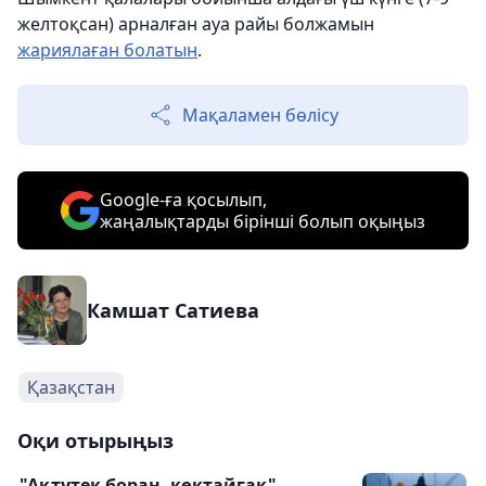
желтоқсан) арналған ауа райы болжамын
жариялаған болатын
.
Мақаламен бөлісу
Google-ға қосылып,
жаңалықтарды бірінші болып оқыңыз
Камшат Сатиева
Қазақстан
Оқи отырыңыз
"Ақтүтек боран, көктайғақ".