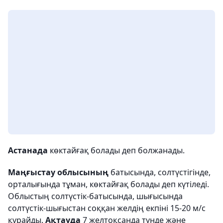
Астанада
көктайғақ болады деп болжанады.
Маңғыстау облысының
батысында, солтүстігінде,
орталығында тұман, көктайғақ болады деп күтіледі.
Облыстың солтүстік-батысында, шығысында
солтүстік-шығыстан соққан желдің екпіні 15-20 м/с
құрайды.
Ақтауда
7 желтоқсанда түнде және