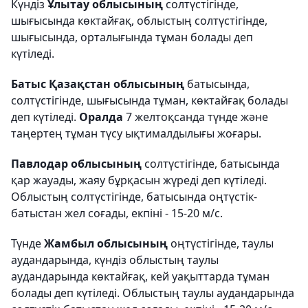
Күндіз
Ұлытау облысының
солтүстігінде,
шығысында көктайғақ, облыстың солтүстігінде,
шығысында, орталығында тұман болады деп
күтіледі.
Батыс Қазақстан облысының
батысында,
солтүстігінде, шығысында тұман, көктайғақ болады
деп күтіледі.
Оралда
7 желтоқсанда түнде және
таңертең тұман түсу ықтималдылығы жоғары.
Павлодар облысының
солтүстігінде, батысында
қар жауады, жаяу бұрқасын жүреді деп күтіледі.
Облыстың солтүстігінде, батысында оңтүстік-
батыстан жел соғады, екпіні - 15-20 м/с.
Түнде
Жамбыл облысының
оңтүстігінде, таулы
аудандарында, күндіз облыстың таулы
аудандарында көктайғақ, кей уақыттарда тұман
болады деп күтіледі. Облыстың таулы аудандарында