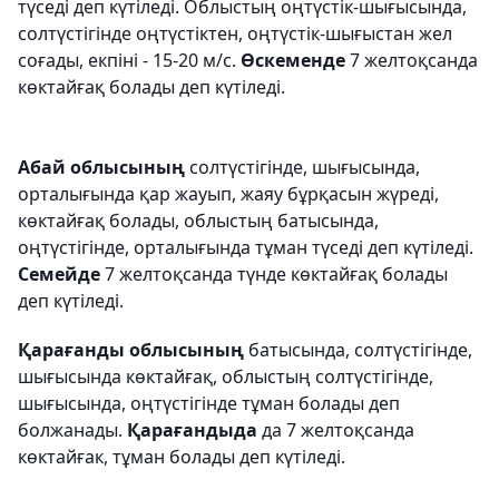
түседі деп күтіледі. Облыстың оңтүстік-шығысында,
солтүстігінде оңтүстіктен, оңтүстік-шығыстан жел
соғады, екпіні - 15-20 м/с.
Өскеменде
7 желтоқсанда
көктайғақ болады деп күтіледі.
Абай облысының
солтүстігінде, шығысында,
орталығында қар жауып, жаяу бұрқасын жүреді,
көктайғақ болады, облыстың батысында,
оңтүстігінде, орталығында тұман түседі деп күтіледі.
Семейде
7 желтоқсанда түнде көктайғақ болады
деп күтіледі.
Қарағанды облысының
батысында, солтүстігінде,
шығысында көктайғақ, облыстың солтүстігінде,
шығысында, оңтүстігінде тұман болады деп
болжанады.
Қарағандыда
да 7 желтоқсанда
көктайғак, тұман болады деп күтіледі.