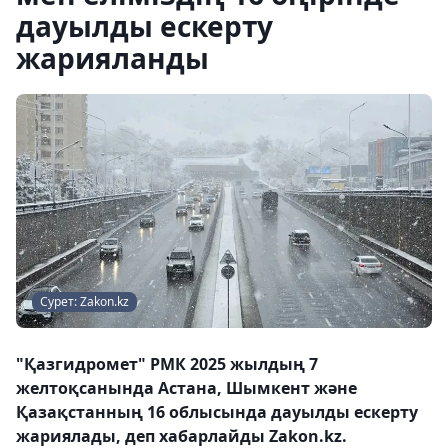
дауылды ескерту
жарияланды
Сурет: Zakon.kz
"Қазгидромет" РМК 2025 жылдың 7
желтоқсанында Астана, Шымкент және
Қазақстанның 16 облысында дауылды ескерту
жариялады, деп хабарлайды Zakon.kz.