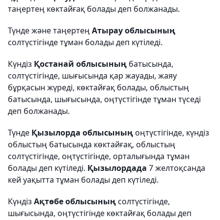
таңертең көктайғақ болады деп болжанады.
Түнде және таңертең
Атырау облысының
солтүстігінде тұман болады деп күтіледі.
Күндіз
Қостанай облысының
батысында,
солтүстігінде, шығысында қар жауады, жаяу
бұрқасын жүреді, көктайғақ болады, облыстың
батысында, шығысында, оңтүстігінде тұман түседі
деп болжанады.
Түнде
Қызылорда облысының
оңтүстігінде, күндіз
облыстың батысында көктайғақ, облыстың
солтүстігінде, оңтүстігінде, орталығында тұман
болады деп күтіледі.
Қызылордада
7 желтоқсанда
кей уақытта тұман болады деп күтіледі.
Күндіз
Ақтөбе облысының
солтүстігінде,
шығысында, оңтүстігінде көктайғақ болады деп