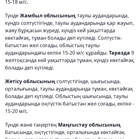
15-18 м/с.
Түнде
Жамбыл облысының
таулы аудандарында,
күндіз солтүстігінде, таулы аудандарында қар жауып,
жаяу бұрқасын жүреді, күндіз кей уақыттарда
көктайғақ, тұман болады деп күтіледі. Солтүстік-
батыстан жел соғады, облыстың таулы
аудандарындағы екпіні 15-20 м/с құрайды.
Таразда
9
желтоқсанда кей уақыттарда тұман, күндіз көктайғақ
болады деп күтіледі.
Жетісу облысының
солтүстігінде, шығысында,
орталығында, таулы аудандарында тұман, көктайғақ
болады деп күтіледі. Облыстың шығысында, таулы
аудандарында оңтүстік-батыстан жел соғады, екпіні -
15-20 м/с.
Түнде және таңертең
Маңғыстау облысының
батысында, оңтүстігінде, орталығында көктайғақ