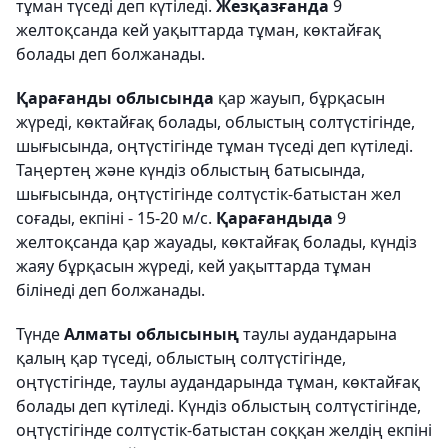
тұман түседі деп күтіледі.
Жезқазғанда
9
желтоқсанда кей уақыттарда тұман, көктайғақ
болады деп болжанады.
Қарағанды облысында
қар жауып, бұрқасын
жүреді, көктайғақ болады, облыстың солтүстігінде,
шығысында, оңтүстігінде тұман түседі деп күтіледі.
Таңертең және күндіз облыстың батысында,
шығысында, оңтүстігінде солтүстік-батыстан жел
соғады, екпіні - 15-20 м/с.
Қарағандыда
9
желтоқсанда қар жауады, көктайғақ болады, күндіз
жаяу бұрқасын жүреді, кей уақыттарда тұман
білінеді деп болжанады.
Түнде
Алматы облысының
таулы аудандарына
қалың қар түседі, облыстың солтүстігінде,
оңтүстігінде, таулы аудандарында тұман, көктайғақ
болады деп күтіледі. Күндіз облыстың солтүстігінде,
оңтүстігінде солтүстік-батыстан соққан желдің екпіні