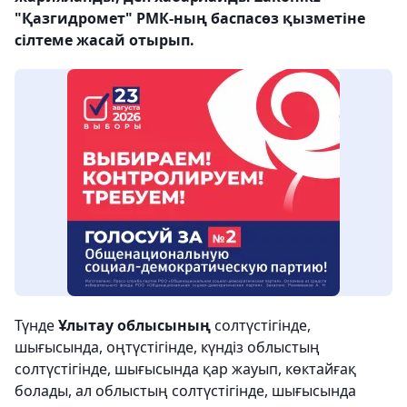
"Қазгидромет" РМК-ның баспасөз қызметіне
сілтеме жасай отырып.
Түнде
Ұлытау облысының
солтүстігінде,
шығысында, оңтүстігінде, күндіз облыстың
солтүстігінде, шығысында қар жауып, көктайғақ
болады, ал облыстың солтүстігінде, шығысында