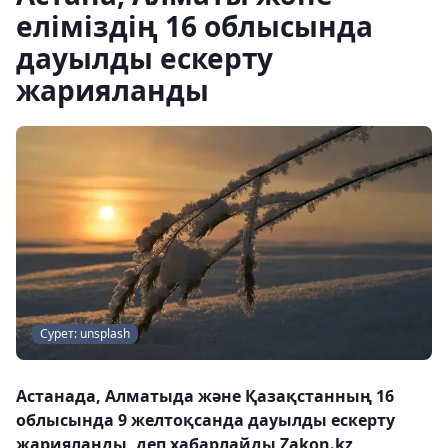
еліміздің 16 облысында
дауылды ескерту
жарияланды
Сурет: unsplash
Астанада, Алматыда және Қазақстанның 16
облысында 9 желтоқсанда дауылды ескерту
жарияланды, деп хабарлайды Zakon.kz