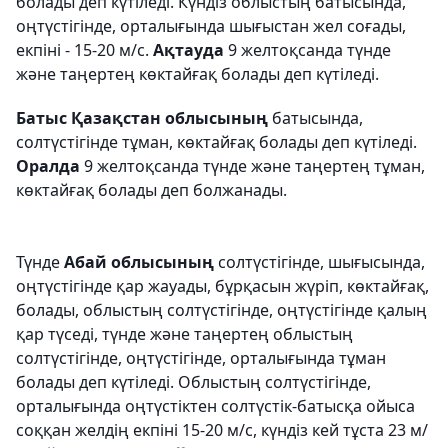
болады деп күтіледі. Күндіз облыстың батысында,
оңтүстігінде, орталығында шығыстан жел соғады,
екпіні - 15-20 м/с.
Ақтауда
9 желтоқсанда түнде
және таңертең көктайғақ болады деп күтіледі.
Батыс Қазақстан облысының
батысында,
солтүстігінде тұман, көктайғақ болады деп күтіледі.
Оралда
9 желтоқсанда түнде және таңертең тұман,
көктайғақ болады деп болжанады.
Түнде
Абай облысының
солтүстігінде, шығысында,
оңтүстігінде қар жауады, бұрқасын жүріп, көктайғақ,
болады, облыстың солтүстігінде, оңтүстігінде қалың
қар түседі, түнде және таңертең облыстың
солтүстігінде, оңтүстігінде, орталығында тұман
болады деп күтіледі. Облыстың солтүстігінде,
орталығында оңтүстіктен солтүстік-батысқа ойыса
соққан желдің екпіні 15-20 м/с, күндіз кей тұста 23 м/