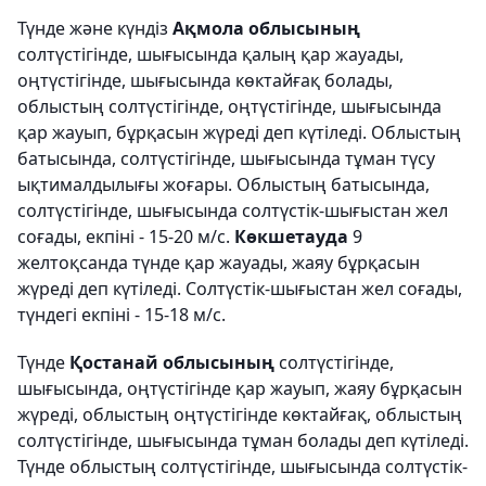
Түнде және күндіз
Ақмола облысының
солтүстігінде, шығысында қалың қар жауады,
оңтүстігінде, шығысында көктайғақ болады,
облыстың солтүстігінде, оңтүстігінде, шығысында
қар жауып, бұрқасын жүреді деп күтіледі. Облыстың
батысында, солтүстігінде, шығысында тұман түсу
ықтималдылығы жоғары. Облыстың батысында,
солтүстігінде, шығысында солтүстік-шығыстан жел
соғады, екпіні - 15-20 м/с.
Көкшетауда
9
желтоқсанда түнде қар жауады, жаяу бұрқасын
жүреді деп күтіледі. Солтүстік-шығыстан жел соғады,
түндегі екпіні - 15-18 м/с.
Түнде
Қостанай облысының
солтүстігінде,
шығысында, оңтүстігінде қар жауып, жаяу бұрқасын
жүреді, облыстың оңтүстігінде көктайғақ, облыстың
солтүстігінде, шығысында тұман болады деп күтіледі.
Түнде облыстың солтүстігінде, шығысында солтүстік-