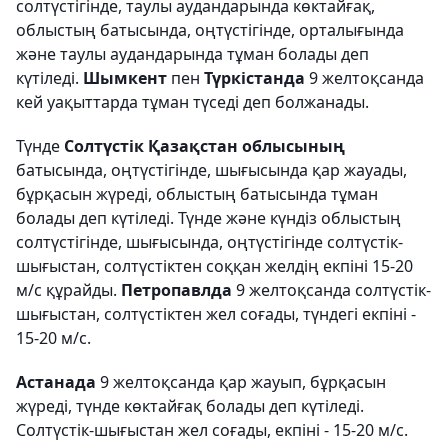
солтүстігінде, таулы аудандарында көктайғақ,
облыстың батысында, оңтүстігінде, орталығында
және таулы аудандарында тұман болады деп
күтіледі.
Шымкент
пен
Түркістанда
9 желтоқсанда
кей уақыттарда тұман түседі деп болжанады.
Түнде
Солтүстік Қазақстан облысының
батысында, оңтүстігінде, шығысында қар жауады,
бұрқасын жүреді, облыстың батысында тұман
болады деп күтіледі. Түнде және күндіз облыстың
солтүстігінде, шығысында, оңтүстігінде солтүстік-
шығыстан, солтүстіктен соққан желдің екпіні 15-20
м/с құрайды.
Петропавлда
9 желтоқсанда солтүстік-
шығыстан, солтүстіктен жел соғады, түндегі екпіні -
15-20 м/с.
Астанада
9 желтоқсанда қар жауып, бұрқасын
жүреді, түнде көктайғақ болады деп күтіледі.
Солтүстік-шығыстан жел соғады, екпіні - 15-20 м/с.