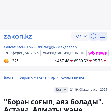
Қаз
Саясат
Әлем
Қаржы
Оқиға
Құқық
Мақалалар
#Референдум-2026
#Қазақстан мақтанышы
+32°
$
467.48
€
539.52
₽
5.73
Басты
Барлық жаңалықтар
Қоғам тынысы
Қоғам
21:19, 08 желтоқсан 2025
"Боран соғып, аяз болады".
Астана, Алматы және