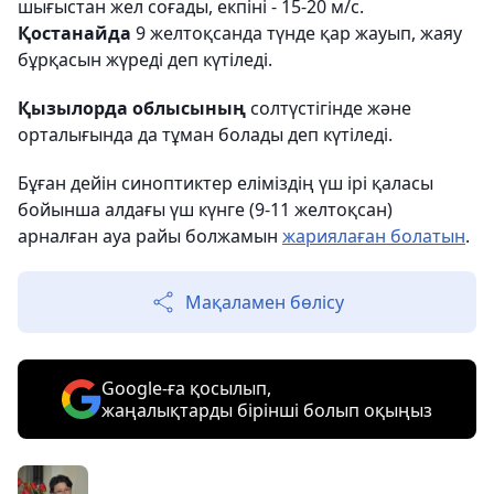
шығыстан жел соғады, екпіні - 15-20 м/с.
Қостанайда
9 желтоқсанда түнде қар жауып, жаяу
бұрқасын жүреді деп күтіледі.
Қызылорда облысының
солтүстігінде және
орталығында да тұман болады деп күтіледі.
Бұған дейін синоптиктер еліміздің үш ірі қаласы
бойынша алдағы үш күнге (9-11 желтоқсан)
арналған ауа райы болжамын
жариялаған болатын
.
Мақаламен бөлісу
Google-ға қосылып,
жаңалықтарды бірінші болып оқыңыз