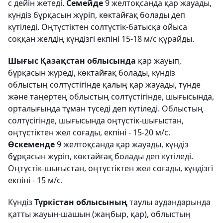
с дейін жетеді.
Семейде
9 желтоқсанда қар жауады,
күндіз бұрқасын жүріп, көктайғақ болады деп
күтіледі. Оңтүстіктен солтүстік-батысқа ойыса
соққан желдің күндізгі екпіні 15-18 м/с құрайды.
Шығыс Қазақстан облысында
қар жауып,
бұрқасын жүреді, көктайғақ болады, күндіз
облыстың солтүстігінде қалың қар жауады, түнде
және таңертең облыстың солтүстігінде, шығысында,
орталығында тұман түседі деп күтіледі. Облыстың
солтүсігінде, шығысында оңтүстік-шығыстан,
оңтүстіктен жел соғады, екпіні - 15-20 м/с.
Өскеменде
9 желтоқсанда қар жауады, күндіз
бұрқасын жүріп, көктайғақ болады деп күтіледі.
Оңтүстік-шығыстан, оңтүстіктен жел соғады, күндізгі
екпіні - 15 м/с.
Күндіз
Түркістан облысының
таулы аудандарында
қатты жауын-шашын (жаңбыр, қар), облыстың