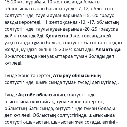
15-20 м/с құрайды. 10 желтоқсанда Алматы
облысында сынап бағаны түнде -7,-12, облыстың
солтүстігінде, таулы аудандарында -15, -20 градус
аязды көрсетеді, 11 желтоқсанда -12, -17, облыстың
солтүстігінде, таулы аудандарында -20,-25 градусқа
дейін төмендейді.
Қонаевта
9 желтоқсанда кей
уақыттарда тұман болып, солтүстік-батыстан соққан
желдің күндізгі екпіні 15-20 м/с қамтиды.
Алматыда
9 желтоқсанда кей уақыттарда тұман болады деп
күтіледі.
Түнде және таңертең
Атырау облысының
солтүстігінде, шығысында тұман түседі деп күтіледі.
Түнде
Ақтөбе облысының
солтүстігінде,
шығысында көктайғақ, түнде және таңертең
облыстың батысында, оңтүстігінде тұман болады
деп күтіледі. Облыстың солтүстігінде, шығысында
солтүстік-шығыстан, шығыстан жел соғады, екпіні -