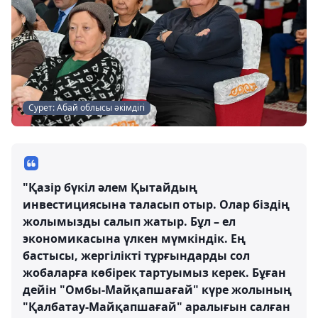
Сурет: Абай облысы әкімдігі
"Қазір бүкіл әлем Қытайдың
инвестициясына таласып отыр. Олар біздің
жолымызды салып жатыр. Бұл – ел
экономикасына үлкен мүмкіндік. Ең
бастысы, жергілікті тұрғындарды сол
жобаларға көбірек тартуымыз керек. Бұған
дейін "Омбы-Майқапшағай" күре жолының
"Қалбатау-Майқапшағай" аралығын салған