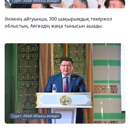
Сурет: Абай облысы әкімдігі
Әкімнің айтуынша, 300 шақырымдық теміржол
облыстың, Аягөздің жаңа тынысын ашады.
Сурет: Абай облысы әкімдігі