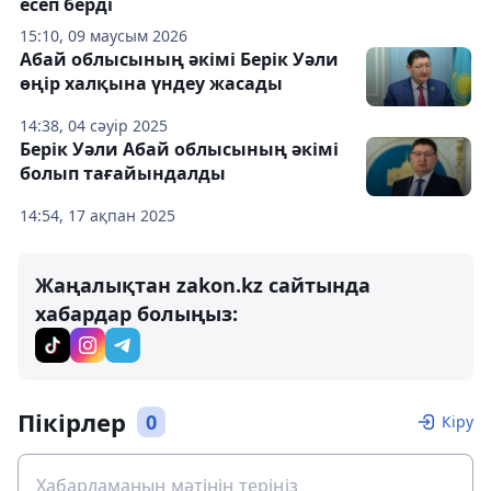
есеп берді
15:10, 09 маусым 2026
Абай облысының әкімі Берік Уәли
өңір халқына үндеу жасады
14:38, 04 сәуір 2025
Берік Уәли Абай облысының әкімі
болып тағайындалды
14:54, 17 ақпан 2025
Жаңалықтан zakon.kz сайтында
хабардар болыңыз:
Пікірлер
0
Кіру