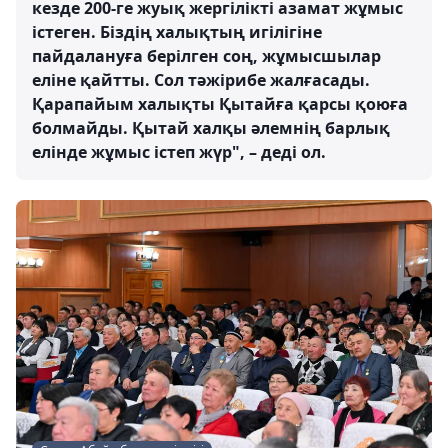
кезде 200-ге жуық жергілікті азамат жұмыс
істеген. Біздің халықтың игілігіне
пайдалануға берілген соң, жұмысшылар
еліне қайтты. Сол тәжірибе жалғасады.
Қарапайым халықты Қытайға қарсы қоюға
болмайды. Қытай халқы әлемнің барлық
елінде жұмыс істеп жүр", – деді ол.