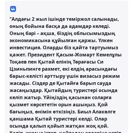
"Алдағы 2 жыл ішінде теміржол салынады,
оның бойына басқа да адамдар келеді.
Оның бәрі – ақша, біздің облысымыздың
экономикасына құйылған қаржы. Үлкен
инвестиция. Оларды біз қайта тартуымыз
қажет. Президент Қасым-Жомарт Кемелұлы
Тоқаев пен Қытай елінің Төрағасы Си
Цзиньпинге рахмет, екі елдің арасындағы
барыс-келісті арттыру үшін визасыз режим
жасады. Сіздер де Қытайға барып сауда
жасаңыздар. Қытайдың туристері осында
келіп жатыр. Үйіңіздің қасынан соларға
қызмет көрсететін орын ашыңыз. Қой
бағыңыз, өнімін өткізіңіз. Биыл Алакөлге
қаншама Қытай туристері келді. Олар
осында қалып қойып жатқан жоқ қой.
Келіп, жұмыс істеп, қайтадан елдеріне кетіп