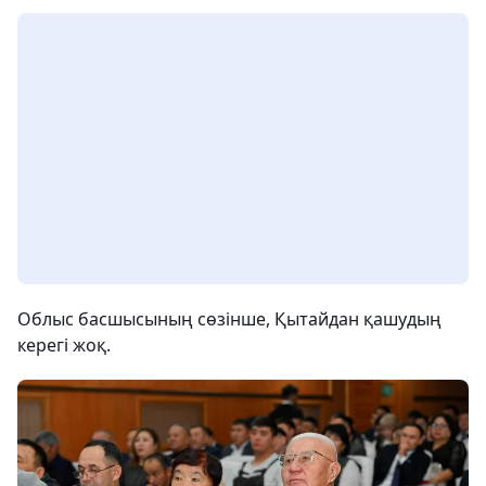
Облыс басшысының сөзінше, Қытайдан қашудың
керегі жоқ.