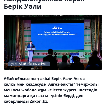
Берік Уәли
Сурет: Абай облысы әкімдігі
Абай облысының әкімі Берік Уәли Аягөз
халқымен кездесуде "Аягөз-Бақты" теміржолы
мен осы жобада жұмыс істеп жүрген шетелдік
мамандарға қатысты түсінік берді, деп
хабарлайды Zakon.kz.