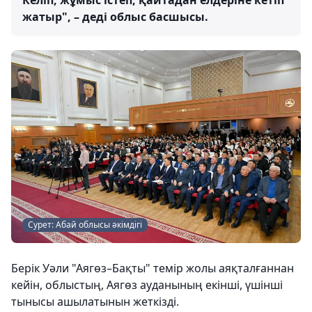
жатыр", – деді облыс басшысы.
Сурет: Абай облысы әкімдігі
Берік Уәли "Аягөз–Бақты" темір жолы аяқталғаннан
кейін, облыстың, Аягөз ауданының екінші, үшінші
тынысы ашылатынын жеткізді.