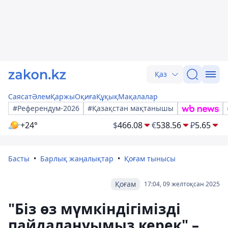
Қаз
Саясат
Әлем
Қаржы
Оқиға
Құқық
Мақалалар
#Референдум-2026
#Қазақстан мақтанышы
+24°
$
466.08
€
538.56
₽
5.65
Басты
Барлық жаңалықтар
Қоғам тынысы
Қоғам
17:04, 09 желтоқсан 2025
"Біз өз мүмкіндігімізді
пайдалануымыз керек" –