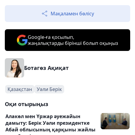
Мақаламен бөлісу
Google-ға қосылып,
жаңалықтарды бірінші болып оқыңыз
Ботагөз Ақиқат
Қазақстан
Уәли Берік
Оқи отырыңыз
Алакөл мен Үржар әуежайын
дамыту: Берік Уәли президентке
Абай облысының қарқыны жайлы