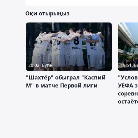
Оқи отырыңыз
20:02, Бүгін
19:51, Б
"Шахтёр" обыграл "Каспий
"Услов
М" в матче Первой лиги
УЕФА з
сорев
остаёт