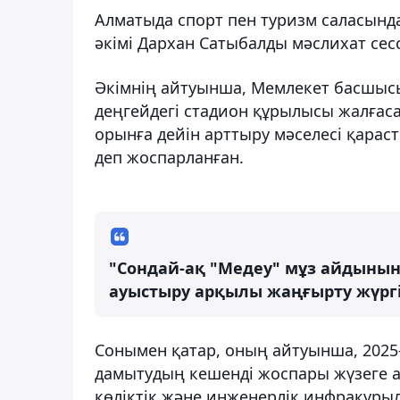
Алматыда спорт пен туризм саласынд
әкімі Дархан Сатыбалды мәслихат се
Әкімнің айтуынша, Мемлекет басшы
деңгейдегі стадион құрылысы жалға
орынға дейін арттыру мәселесі қара
деп жоспарланған.
"Сондай-ақ "Медеу" мұз айдыны
ауыстыру арқылы жаңғырту жүргіз
Сонымен қатар, оның айтуынша, 2025-
дамытудың кешенді жоспары жүзеге а
көліктік және инженерлік инфрақұр