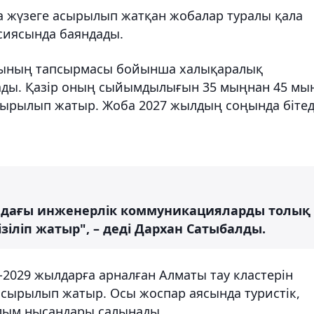
а жүзеге асырылып жатқан жобалар туралы қала
ссиясында баяндады.
сының тапсырмасы бойынша халықаралық
сады. Қазір оның сыйымдылығын 35 мыңнан 45 мы
стырылып жатыр. Жоба 2027 жылдың соңында бітед
ндағы инженерлік коммуникацияларды толық
іліп жатыр", – деді Дархан Сатыбалды.
2029 жылдарға арналған Алматы тау кластерін
сырылып жатыр. Осы жоспар аясында туристік,
ылым нысандары салынады.