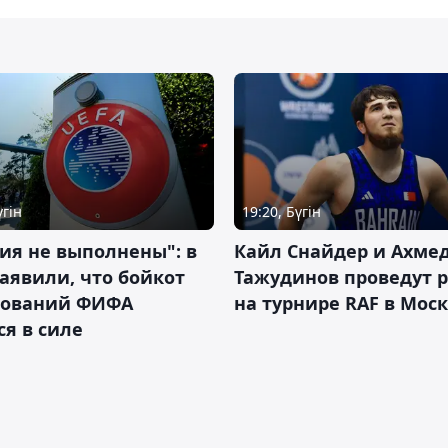
үгін
19:20, Бүгін
ия не выполнены": в
Кайл Снайдер и Ахме
аявили, что бойкот
Тажудинов проведут 
нований ФИФА
на турнире RAF в Мос
ся в силе