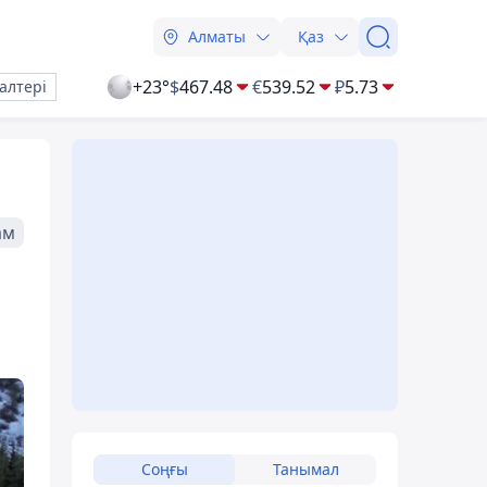
Алматы
Қаз
+23°
$
467.48
€
539.52
₽
5.73
алтері
ам
Соңғы
Танымал