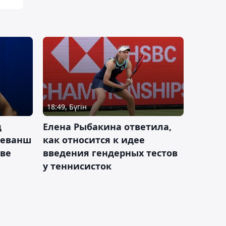
18:49, Бүгін
д
Елена Рыбакина ответила,
реванш
как относится к идее
кве
введения гендерных тестов
у теннисисток