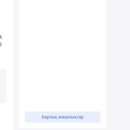
ң
і
Барлық жаңалықтар