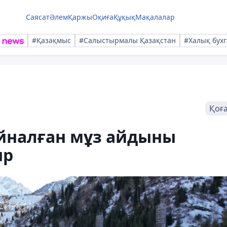
Саясат
Әлем
Қаржы
Оқиға
Құқық
Мақалалар
#Қазақмыс
#Салыстырмалы Қазақстан
#Халық бухг
Қоғ
йналған мұз айдыны
ыр