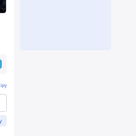
Кіру
у