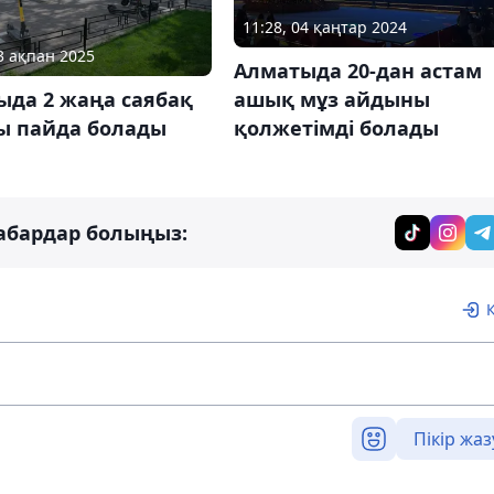
11:28, 04 қаңтар 2024
13 ақпан 2025
Алматыда 20-дан астам
ашық мұз айдыны
ыда 2 жаңа саябақ
қолжетімді болады
ы пайда болады
абардар болыңыз:
Пікір жаз