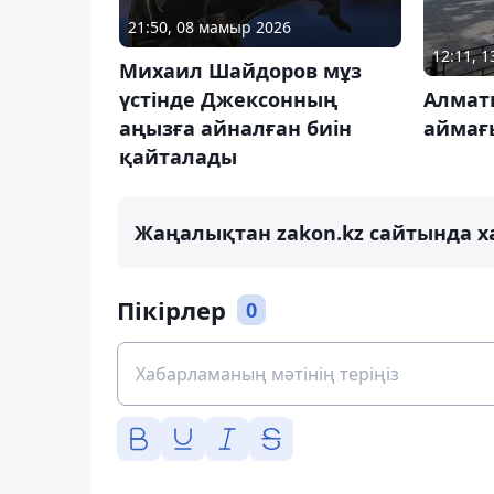
21:50, 08 мамыр 2026
12:11, 
Михаил Шайдоров мұз
үстінде Джексонның
Алмат
аңызға айналған биін
аймағ
қайталады
Жаңалықтан zakon.kz сайтында х
Пікірлер
0