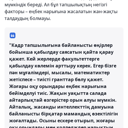
мүмкіндік береді. Ал бұл тапшылықтың негізгі
факторы – еңбек нарығына жасалатын жан-жақты
талдаудың болмауы.
"Кадр тапшылығына байланысты өңірлер
бойынша қабылдау саясатын қайта қарау
қажет. Кей жерлерде факультеттерге
қабылдау көлемін арттыру керек. Егер бізге
пән мұғалімдері, мысалы, математиктер
жетіспесе – тиісті гранттар бөлу қажет.
Жоғары оқу орындары еңбек нарығына
бейімделуі тиіс. Жақын уақытта салада
айтарлықтай өзгерістер орын алуы мүмкін.
Айталық, жасанды интеллекттің дамуына
байланысты бірқатар мамандық өзектілігін
жоғалтады. Осыны ескере отырып, жоғары
оқу орындары мен колледждер нарықтың