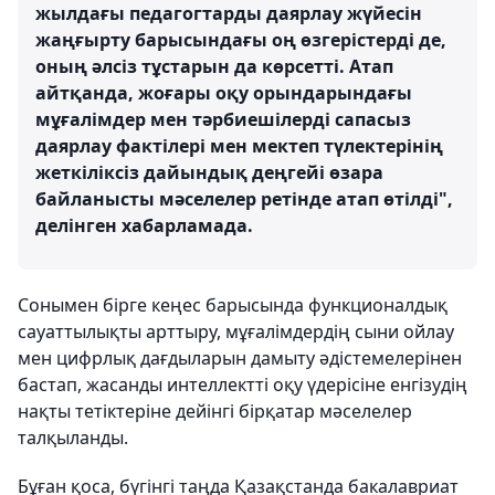
жылдағы педагогтарды даярлау жүйесін
жаңғырту барысындағы оң өзгерістерді де,
оның әлсіз тұстарын да көрсетті. Атап
айтқанда, жоғары оқу орындарындағы
мұғалімдер мен тәрбиешілерді сапасыз
даярлау фактілері мен мектеп түлектерінің
жеткіліксіз дайындық деңгейі өзара
байланысты мәселелер ретінде атап өтілді",
делінген хабарламада.
Сонымен бірге кеңес барысында функционалдық
сауаттылықты арттыру, мұғалімдердің сыни ойлау
мен цифрлық дағдыларын дамыту әдістемелерінен
бастап, жасанды интеллектті оқу үдерісіне енгізудің
нақты тетіктеріне дейінгі бірқатар мәселелер
талқыланды.
Бұған қоса, бүгінгі таңда Қазақстанда бакалавриат