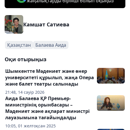
жаңалықтарды бірінші болып оқыңыз
Камшат Сатиева
Қазақстан
Балаева Аида
Оқи отырыңыз
Шымкентте Мәдениет және өнер
университеті құрылып, жаңа Опера
және балет театры салынады
21:48, 14 сәуір 2026
Аида Балаева ҚР Премьер-
министрінің орынбасары –
Мәдениет және ақпарат министрі
лауазымына тағайындалды
10:05, 01 желтоқсан 2025