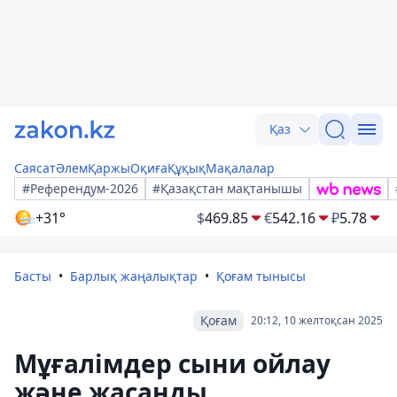
Қаз
Саясат
Әлем
Қаржы
Оқиға
Құқық
Мақалалар
#Референдум-2026
#Қазақстан мақтанышы
+31°
$
469.85
€
542.16
₽
5.78
Басты
Барлық жаңалықтар
Қоғам тынысы
Қоғам
20:12, 10 желтоқсан 2025
Мұғалімдер сыни ойлау
және жасанды