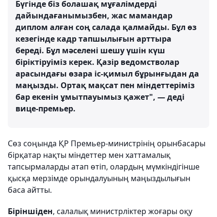
Бүгінде біз болашақ мұғалімдерді
дайындағанымызбен, жас мамандар
диплом алған соң салада қалмайды. Бұл өз
кезегінде кадр тапшылығын арттыра
береді. Бұл мәселені шешу үшін күш
біріктіруіміз керек. Қазір ведомстволар
арасындағы өзара іс-қимыл бұрынғыдан да
маңызды. Ортақ мақсат пен міндеттеріміз
бар екенін ұмытпауымыз қажет", — деді
вице-премьер.
Сөз соңында ҚР Премьер-министрінің орынбасары
бірқатар нақты міндеттер мен хаттамалық
тапсырмаларды атап өтіп, олардың мүмкіндігінше
қысқа мерзімде орындалуының маңыздылығын
баса айтты.
Біріншіден
, салалық министрліктер жоғары оқу