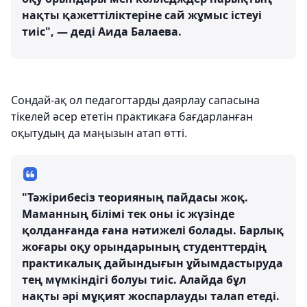
нақты қажеттіліктеріне сай жұмыс істеуі
тиіс", — деді Аида Балаева.
Сондай-ақ ол педагогтарды даярлау сапасына
тікелей әсер ететін практикаға бағдарланған
оқытудың да маңызын атап өтті.
"Тәжірибесіз теорияның пайдасы жоқ.
Маманның білімі тек оны іс жүзінде
қолданғанда ғана нәтижелі болады. Барлық
жоғары оқу орындарының студенттердің
практикалық дайындығын ұйымдастыруда
тең мүмкіндігі болуы тиіс. Алайда бұл
нақты әрі мұқият жоспарлауды талап етеді.