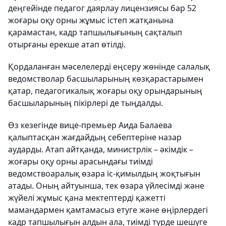
деңгейінде педагог даярлау лицензиясы бар 52
жоғары оқу орны жұмыс істеп жатқанына
қарамастан, кадр тапшылығының сақталып
отырғаны ерекше атап өтілді.
Қордаланған мәселелерді еңсеру жөнінде салалық
ведомстволар басшыларының көзқарастарымен
қатар, педагогикалық жоғары оқу орындарының
басшыларының пікірлері де тыңдалды.
Өз кезегінде вице-премьер Аида Балаева
қалыптасқан жағдайдың себептеріне назар
аударды. Атап айтқанда, министрлік – әкімдік –
жоғары оқу орны арасындағы тиімді
ведомствоаралық өзара іс-қимылдың жоқтығын
атады. Оның айтуынша, тек өзара үйлесімді және
жүйелі жұмыс қана мектептерді қажетті
мамандармен қамтамасыз етуге және өңірлердегі
кадр тапшылығын алдын ала, тиімді түрде шешуге