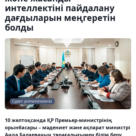
интеллектіні пайдалану
дағдыларын меңгеретін
болды
Сурет: primeminister.kz
10 желтоқсанда ҚР Премьер-министрінің
орынбасары – мәдениет және ақпарат министрі
Аида Балаеваның төрағалығымен білім беру