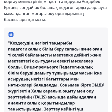
қорғау министрінің міндетін атқарушы Асқарбек
Ертаев, сондай-ақ болашақ педагогтарды даярлауға
маманданған жоғары оқу орындарының
басшылары қатысты.
"Кездесудің негізгі тақырыбы
педагогикалық білім беру сапасы және оған
тікелей байланысты мектепке дейінгі және
мектептегі оқытудағы өзекті мәселелер
болды. Вице-премьерге Педагогикалық
білім беруді дамыту тұжырымдамасын іске
асырудың негізгі бағыттары мен
нәтижелері баяндалды. Сонымен бірге ЭЫДҰ
жүргізетін Халықаралық оқыту мен оқу
зерттеуінің (TALIS) аясында дайындалған
аналитикалық қорытындылар
таныстырылды. Зерттеу кейінгі үш