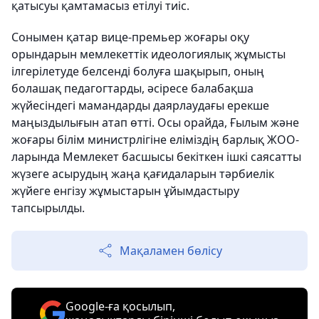
қатысуы қамтамасыз етілуі тиіс.
Сонымен қатар вице-премьер жоғары оқу
орындарын мемлекеттік идеологиялық жұмысты
ілгерілетуде белсенді болуға шақырып, оның
болашақ педагогтарды, әсіресе балабақша
жүйесіндегі мамандарды даярлаудағы ерекше
маңыздылығын атап өтті. Осы орайда, Ғылым және
жоғары білім министрлігіне еліміздің барлық ЖОО-
ларында Мемлекет басшысы бекіткен ішкі саясатты
жүзеге асырудың жаңа қағидаларын тәрбиелік
жүйеге енгізу жұмыстарын ұйымдастыру
тапсырылды.
Мақаламен бөлісу
Google-ға қосылып,