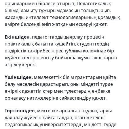
орындарымен бірлесе отырып, Педагогикалық
білімді дамыту тұжырымдамасын толықтырып,
жасанды интеллект технологияларының қоғамдық
өмірге белсенді еніп жатқанын ескеруі қажет.
Екіншіден
, педагогтарды даярлау процесін
практикалық бағытта күшейтіп, студенттердің
өндірістік тәжірибесін республика көлемінде бір
жүйеге келтіріп енгізу бойынша жұмыс жоспарын
әзірлеу керек.
Үшіншіден
, мемлекеттік білім гранттарын қайта
бөлу мәселесін қарастырып, оны міндетті түрде
өңірлік қажеттіліктер мен түлектердің еңбекке
орналасу нәтижелеріне сәйкестендіру қажет.
Төртіншіден
, мектепке арналған оқулықтарды
даярлау жүйесін қайта талдап, оған жетекші
педагогикалық университеттердің міндетті түрде