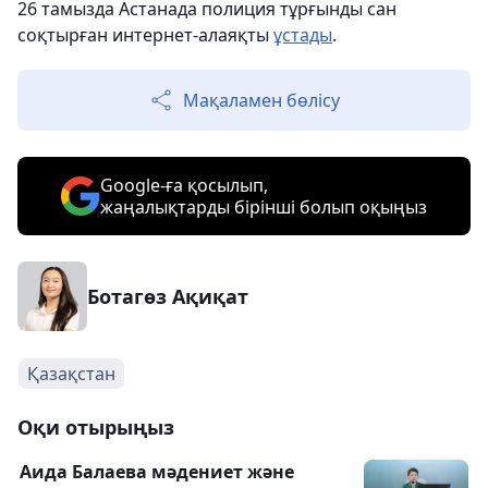
26 тамызда Астанада полиция тұрғынды сан
соқтырған интернет-алаяқты
ұстады
.
Мақаламен бөлісу
Google-ға қосылып,
жаңалықтарды бірінші болып оқыңыз
Ботагөз Ақиқат
Қазақстан
Оқи отырыңыз
Аида Балаева мәдениет және