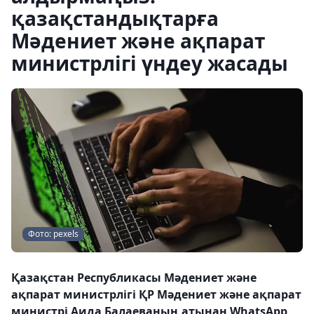
қазақстандықтарға
Мәдениет және ақпарат
министрлігі үндеу жасады
Фото: pexels
Қазақстан Республикасы Мәдениет және
ақпарат министрлігі ҚР Мәдениет және ақпарат
министрі Аида Балаеваның атынан WhatsApp