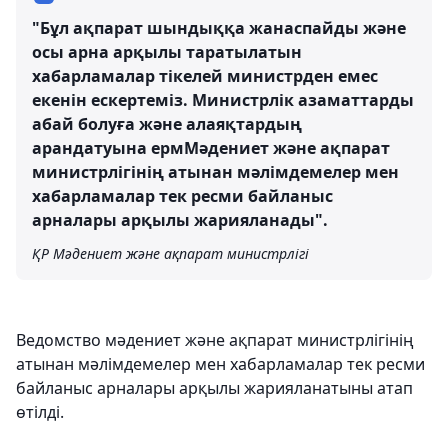
"Бұл ақпарат шындыққа жанаспайды және
осы арна арқылы таратылатын
хабарламалар тікелей министрден емес
екенін ескертеміз. Министрлік азаматтарды
абай болуға және алаяқтардың
арандатуына ермМәдениет және ақпарат
министрлігінің атынан мәлімдемелер мен
хабарламалар тек ресми байланыс
арналары арқылы жарияланады".
ҚР Мәдениет және ақпарат министрлігі
Ведомство мәдениет және ақпарат министрлігінің
атынан мәлімдемелер мен хабарламалар тек ресми
байланыс арналары арқылы жарияланатыны атап
өтілді.