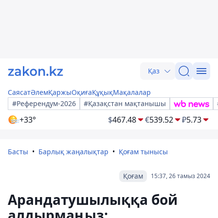
Қаз
Саясат
Әлем
Қаржы
Оқиға
Құқық
Мақалалар
#Референдум-2026
#Қазақстан мақтанышы
+33°
$
467.48
€
539.52
₽
5.73
Басты
Барлық жаңалықтар
Қоғам тынысы
Қоғам
15:37, 26 тамыз 2024
Арандатушылыққа бой
алдырмаңыз: