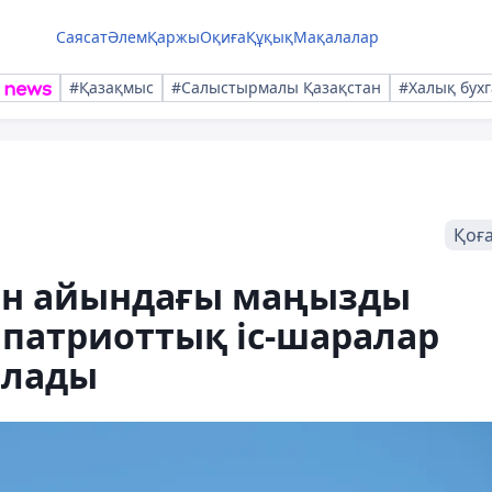
Саясат
Әлем
Қаржы
Оқиға
Құқық
Мақалалар
#Қазақмыс
#Салыстырмалы Қазақстан
#Халық бухг
Қоғ
ан айындағы маңызды
 патриоттық іс-шаралар
алады