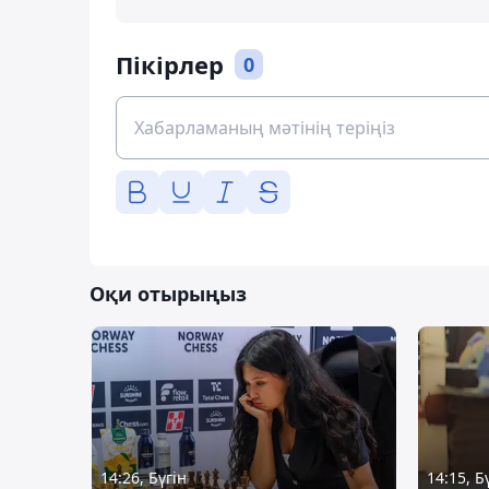
Пікірлер
0
Оқи отырыңыз
14:26, Бүгін
14:15, Б