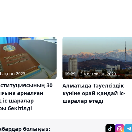
24 ақпан 2025
09:29, 13 желтоқсан 2023
нституциясының 30
Алматыда Тәуелсіздік
ғына арналған
күніне орай қандай іс-
 іс-шаралар
шаралар өтеді
ы бекітілді
абардар болыңыз: