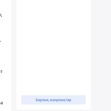
қ
,
ат
Барлық жаңалықтар
за