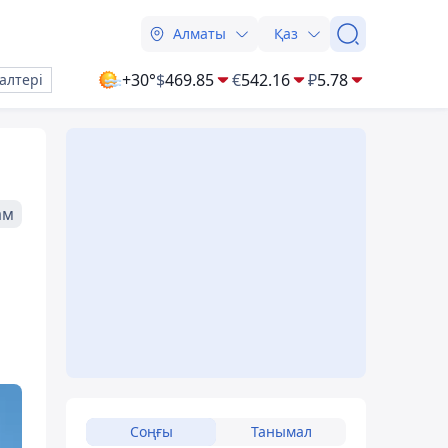
Алматы
Қаз
+30°
$
469.85
€
542.16
₽
5.78
алтері
ам
Соңғы
Танымал