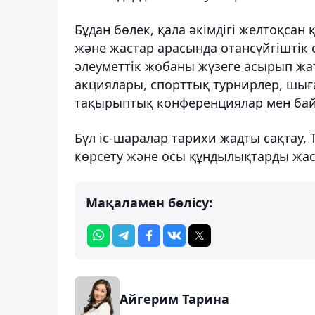
Бұдан бөлек, қала әкімдігі желтоқсан
және жастар арасында отансүйгіштік с
әлеуметтік жобаны жүзеге асырып ж
акциялары, спорттық турнирлер, шы
тақырыптық конференциялар мен байқ
Бұл іс-шаралар тарихи жадты сақтау, 
көрсету және осы құндылықтарды жас 
Мақаламен бөлісу:
Айгерим Тарина