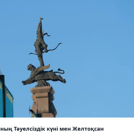
ың Тәуелсіздік күні мен Желтоқсан