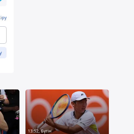
Кіру
у
13:52, Бүгін