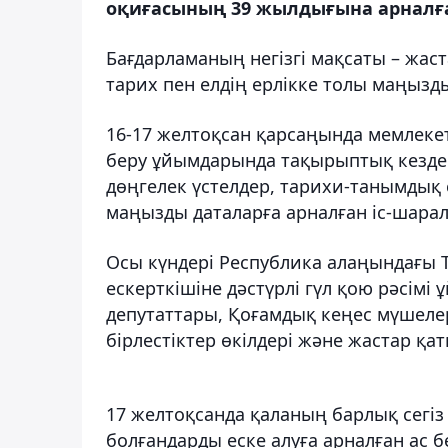
оқиғасының 39 жылдығына арналған
Бағдарламаның негізгі мақсаты – жас
тарих пен елдің ерлікке толы маңызды
16-17 желтоқсан қарсаңында мемлекет
беру ұйымдарында тақырыптық кезде
дөңгелек үстелдер, тарихи-танымдық с
маңызды даталарға арналған іс-шарал
Осы күндері Республика алаңындағы Тә
ескерткішіне дәстүрлі гүл қою рәсім
депутаттары, Қоғамдық кеңес мүшеле
бірлестіктер өкілдері және жастар қа
17 желтоқсанда қаланың барлық сегі
болғандарды еске алуға арналған ас бе