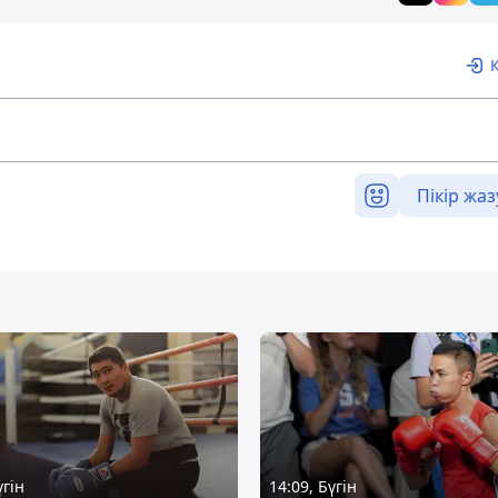
Пікір жаз
үгін
14:09, Бүгін