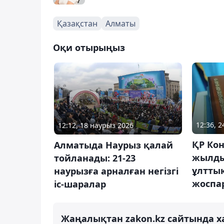
Қазақстан
Алматы
Оқи отырыңыз
12:36, 
12:12, 18 наурыз 2026
ҚР Ко
Алматыда Наурыз қалай
жылды
тойланады: 21-23
ұлттық
наурызға арналған негізгі
жоспар
іс-шаралар
Жаңалықтан zakon.kz сайтында х