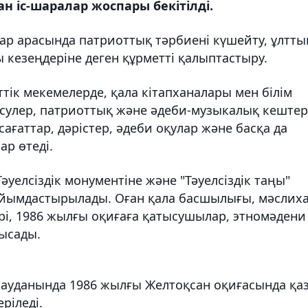
 іс-шаралар жоспары бекітілді.
тар арасында патриоттық тәрбиені күшейту, ұлтты
 кезеңдеріне деген құрметті қалыптастыру.
тік мекемелерде, қала кітапханалары мен білім
сулер, патриоттық және әдеби-музыкалық кештер
ағаттар, дәрістер, әдеби оқулар және басқа да
ар өтеді.
уелсіздік монументіне және "Тәуелсіздік таңы"
і ұйымдастырылады. Оған қала басшылығы, мәслих
рі, 1986 жылғы оқиғаға қатысушылар, этномәдени
тысады.
з ауданында 1986 жылғы Желтоқсан оқиғасында қа
ріледі.