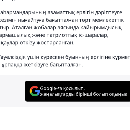
 қаһармандарының азаматтық ерлігін дәріптеуге
езімін нығайтуға бағытталған төрт мемлекеттік
атыр. Аталған жобалар аясында қайырымдылық
ғармашылық және патриоттық іс-шаралар,
аулар өткізу жоспарланған.
Тәуелсіздік үшін күрескен буынның ерлігіне құрме
ұрпаққа жеткізуге бағытталған.
Google-ға қосылып,
жаңалықтарды бірінші болып оқыңыз