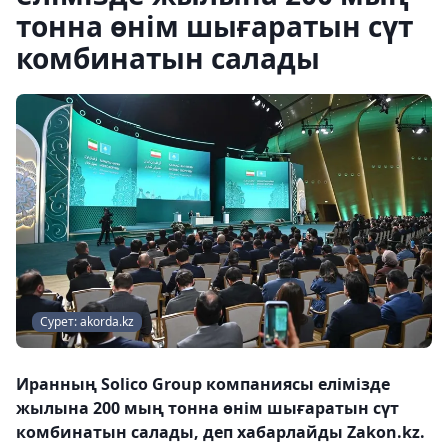
тонна өнім шығаратын сүт
комбинатын салады
Сурет: akorda.kz
Иранның Solico Group компаниясы елімізде
жылына 200 мың тонна өнім шығаратын сүт
комбинатын салады, деп хабарлайды Zakon.kz.