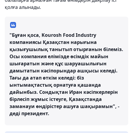
қолға алынады.
"Бұған қоса, Kourosh Food Industry
компаниясы Қазақстан нарығына
қызығушылық танытып отырғанын білеміз.
Осы компания елімізде өсімдік майын
шығаратын және құс шаруашылығын
дамытатын кәсіпорындар ашқысы келеді.
Тағы да атап өткім келеді: біз
ынтымақтастық орнатуға қашанда
дайынбыз. Сондықтан Иран кәсіпкерлерін
бірлесіп жұмыс істеуге, Қазақстанда
заманауи өндірістер ашуға шақырамын", -
деді президент.