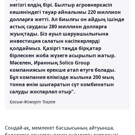
негізгі елдің бірі. Былтыр агроөнеркәсіп
кешеніндегі тауар айналымы 220 миллион
долларға жетті. Ал биылғы он айдың ішінде
астық саудасы 280 миллион долларға
жуықтады. Біз ауыл шаруашылығына
инвестиция салатын кәсіпкерлерді
қолдаймыз. Қазіргі таңда бірқатар
бірлескен жоба жүзеге асырылып жатыр.
Мәселен, Иранның Solico Group
компаниясын ерекше атап өтуге болады.
Бұл компания елімізде жылына 200 мың
тонна өнім шығаратын сүт комбинатын
салуды жоспарлап отыр".
Қасым-Жомарт Тоқаев
Сондай-ақ, мемлекет басшысының айтуынша,
балаларға арналған тағам өнімдерін даярлау ісі