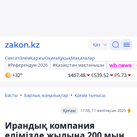
Қаз
Саясат
Әлем
Қаржы
Оқиға
Құқық
Мақалалар
#Референдум-2026
#Қазақстан мақтанышы
+32°
$
467.48
€
539.52
₽
5.73
Басты
Барлық жаңалықтар
Қоғам тынысы
Қоғам
17:56, 11 желтоқсан 2025
Ирандық компания
елімізде жылына 200 мың