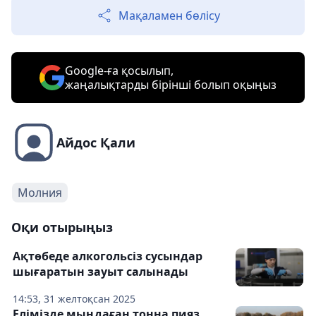
Мақаламен бөлісу
Google-ға қосылып,
жаңалықтарды бірінші болып оқыңыз
Айдос Қали
Молния
Оқи отырыңыз
Ақтөбеде алкогольсіз сусындар
шығаратын зауыт салынады
14:53, 31 желтоқсан 2025
Елімізде мыңдаған тонна пияз