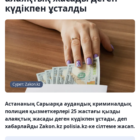
күдікпен ұсталды
Сурет: Zakon.kz
Астананың Сарыарқа аудандық криминалдық
полиция қызметкерлері 25 жастағы қызды
алаяқтық жасады деген күдікпен ұстады, деп
хабарлайды Zakon.kz polisia.kz-ке сілтеме жасап.