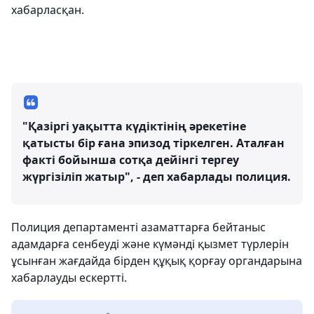
хабарласқан.
"Қазіргі уақытта күдіктінің әрекетіне
қатысты бір ғана эпизод тіркелген. Аталған
факті бойынша сотқа дейінгі тергеу
жүргізіліп жатыр", - деп хабарлады полиция.
Полиция департаменті азаматтарға бейтаныс
адамдарға сенбеуді және күмәнді қызмет түрлерін
ұсынған жағдайда бірден құқық қорғау органдарына
хабарлауды ескертті.