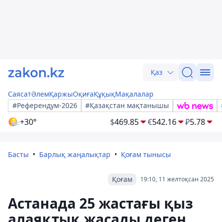
Қаз
Саясат
Әлем
Қаржы
Оқиға
Құқық
Мақалалар
#Референдум-2026
#Қазақстан мақтанышы
+30°
$
469.85
€
542.16
₽
5.78
Басты
Барлық жаңалықтар
Қоғам тынысы
Қоғам
19:10, 11 желтоқсан 2025
Астанада 25 жастағы қыз
алаяқтық жасады деген