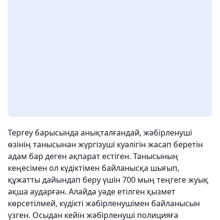
Тергеу барысында анықталғандай, жәбірленуші
өзінің танысынан жүргізуші куәлігін жасап беретін
адам бар деген ақпарат естіген. Танысының
кеңесімен ол күдіктімен байланысқа шығып,
құжатты дайындап беру үшін 700 мың теңгеге жуық
ақша аударған. Алайда уәде етілген қызмет
көрсетілмей, күдікті жәбірленушімен байланысын
үзген. Осыдан кейін жәбірленуші полицияға