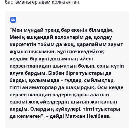
бастаманы ер адам қолға алған.
"Мен мұндай тренд бар екенін білмедім.
Менің ешқандай волонтерім де, қолдау
көрсететін тобым да жоқ, қарапайым зауыт
жұмысшысымын. Бұл іске кездейсоқ
келдім: бір күні досымның әйелі
перзентханадан шығатын болып, соны күтіп
алуға бардым. Бізбен бірге туыстары да
барды, қолымызда – гүлдер, сыйлықтар,
тіпті аниматорлар да шақырдық. Осы кезде
перзентханадан өздерін қарсы алатын
ешкімі жоқ әйелдердің шығып жатқанын
көрдім. Олардың күйеулері, тіпті туыстары
да келмеген", – дейді Мағжан Нәлібаев.