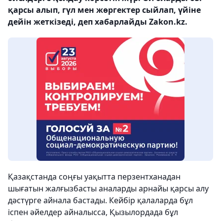
қарсы алып, гүл мен жөргектер сыйлап, үйіне
дейін жеткізеді, деп хабарлайды Zakon.kz.
Қазақстанда соңғы уақытта перзентханадан
шығатын жалғызбасты аналарды арнайы қарсы алу
дәстүрге айнала бастады. Кейбір қалаларда бұл
іспен әйелдер айналысса, Қызылордада бұл