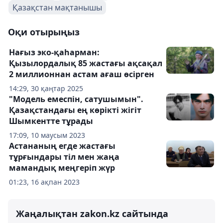
Қазақстан мақтанышы
Оқи отырыңыз
Нағыз эко-қаһарман:
Қызылордалық 85 жастағы ақсақал
2 миллионнан астам ағаш өсірген
14:29, 30 қаңтар 2025
"Модель емеспін, сатушымын".
Қазақстандағы ең көрікті жігіт
Шымкентте тұрады
17:09, 10 маусым 2023
Астананың егде жастағы
тұрғындары тіл мен жаңа
мамандық меңгеріп жүр
01:23, 16 ақпан 2023
Жаңалықтан zakon.kz сайтында