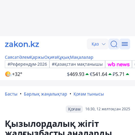
Қаз
Саясат
Әлем
Қаржы
Оқиға
Құқық
Мақалалар
#Референдум-2026
#Қазақстан мақтанышы
+32°
$
469.93
€
541.64
₽
5.71
Басты
Барлық жаңалықтар
Қоғам тынысы
Қоғам
16:30, 12 желтоқсан 2025
Қызылордалық жігіт
жалғызбасты аналарды