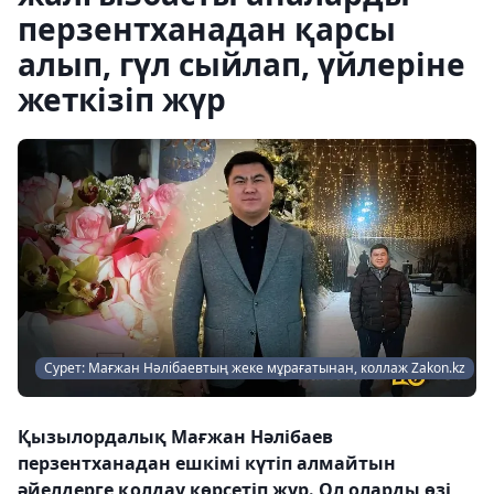
перзентханадан қарсы
алып, гүл сыйлап, үйлеріне
жеткізіп жүр
Сурет: Мағжан Нәлібаевтың жеке мұрағатынан, коллаж Zakon.kz
Қызылордалық Мағжан Нәлібаев
перзентханадан ешкімі күтіп алмайтын
әйелдерге қолдау көрсетіп жүр. Ол оларды өзі