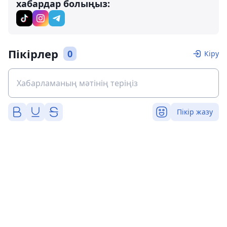
хабардар болыңыз:
Пікірлер
0
Кіру
Пікір жазу