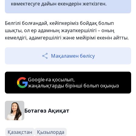
көмектесуге дайын екендерін жеткізген.
Белгілі болғандай, кейіпкеріміз бойдақ болып
шықты, ол ер адамның жауапкершілігі – оның
кемелдігі, адамгершілігі және мейірімі екенін айтты.
Мақаламен бөлісу
Google-ға қосылып,
жаңалықтарды бірінші болып оқыңыз
Ботагөз Ақиқат
Қазақстан
Қызылорда