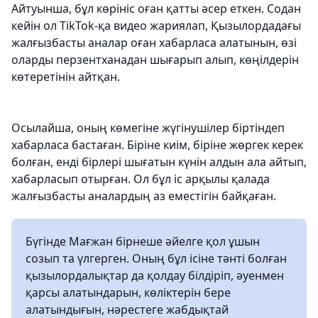
Айтуынша, бұл көрініс оған қатты әсер еткен. Содан
кейін ол TikTok-қа видео жариялап, Қызылордадағы
жалғызбасты аналар оған хабарласа алатынын, өзі
оларды перзентханадан шығарып алып, көңілдерін
көтеретінін айтқан.
Осылайша, оның көмегіне жүгінушілер біртіндеп
хабарласа бастаған. Біріне киім, біріне жөргек керек
болған, енді бірлері шығатын күнін алдын ала айтып,
хабарласып отырған. Ол бұл іс арқылы қалада
жалғызбасты аналардың аз еместігін байқаған.
Бүгінде Мағжан бірнеше әйелге қол ұшын
созып та үлгерген. Оның бұл ісіне тәнті болған
қызылордалықтар да қолдау білдіріп, әуенмен
қарсы алатындарын, көліктерін бере
алатындығын, нәрестеге жабдықтай