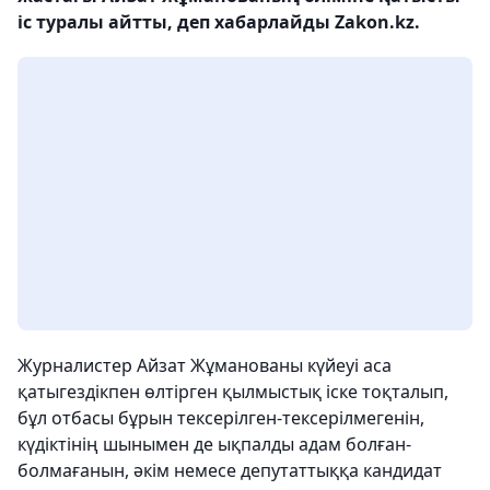
іс туралы айтты, деп хабарлайды Zakon.kz.
Журналистер Айзат Жұманованы күйеуі аса
қатыгездікпен өлтірген қылмыстық іске тоқталып,
бұл отбасы бұрын тексерілген-тексерілмегенін,
күдіктінің шынымен де ықпалды адам болған-
болмағанын, әкім немесе депутаттыққа кандидат