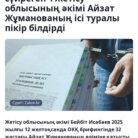
облысының әкімі Айзат
Жұманованың ісі туралы
пікір білдірді
Сурет: Zakon.kz
Жетісу облысының әкімі Бейбіт Исабаев 2025
жылғы 12 желтоқсанда ОКҚ брифингінде 32
жастағы Айзат Жұманованың өліміне қатысты