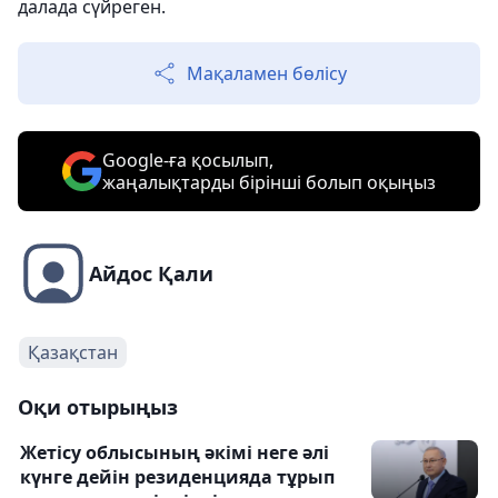
далада сүйреген.
Мақаламен бөлісу
Google-ға қосылып,
жаңалықтарды бірінші болып оқыңыз
Айдос Қали
Қазақстан
Оқи отырыңыз
Жетісу облысының әкімі неге әлі
күнге дейін резиденцияда тұрып