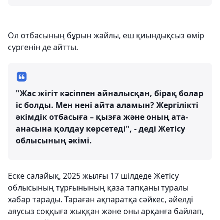
Ол отбасының бұрын жайлы, еш қиындықсыз өмір
сүргенін де айтты.
"Жас жігіт кәсіппен айналысқан, бірақ болар
іс болды. Мен нені айта аламын? Жергілікті
әкімдік отбасыға – қызға және оның ата-
анасына қолдау көрсетеді", - деді Жетісу
облысының әкімі.
Еске салайық, 2025 жылғы 17 шілдеде Жетісу
облысының тұрғынының қаза тапқаны туралы
хабар тарады. Тараған ақпаратқа сәйкес, әйелді
аяусыз соққыға жыққан және оны арқанға байлап,