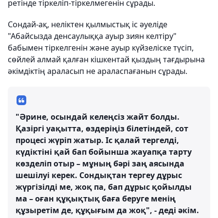
ретінде тіркеліп-тіркелмегенін сұрады.
Сондай-ақ, неліктен қылмыстық іс әуеліде
"Абайсызда денсаулыққа ауыр зиян келтіру"
бабымен тіркелгенін және ауыр күйзеліске түсіп,
сөйлей алмай қалған кішкентай қыздың тағдырына
әкімдіктің араласып не араласпағанын сұрады.
"Әрине, осындай келеңсіз жайт болды.
Қазіргі уақытта, өздеріңіз білетіндей, сот
процесі жүріп жатыр. Іс қалай тергелді,
күдіктіні қай бап бойынша жауапқа тарту
көзделіп отыр – мұның бәрі заң аясында
шешілуі керек. Сондықтан тергеу дұрыс
жүргізілді ме, жоқ па, бап дұрыс қойылды
ма – оған құқықтық баға беруге менің
құзыретім де, құқығым да жоқ", - деді әкім.