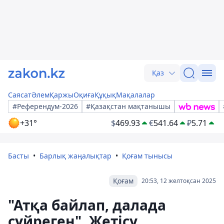
Қаз
Саясат
Әлем
Қаржы
Оқиға
Құқық
Мақалалар
#Референдум-2026
#Қазақстан мақтанышы
+31°
$
469.93
€
541.64
₽
5.71
Басты
Барлық жаңалықтар
Қоғам тынысы
Қоғам
20:53, 12 желтоқсан 2025
"Атқа байлап, далада
сүйреген". Жетісу