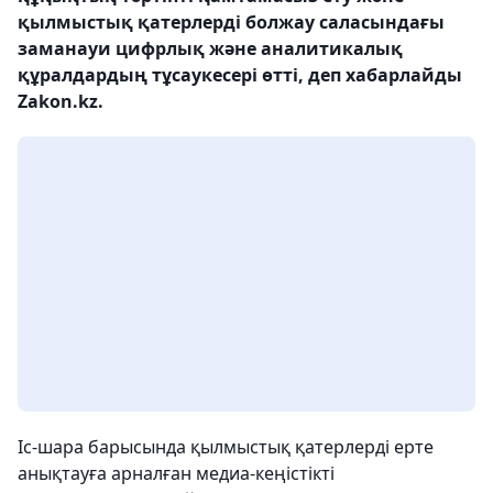
қылмыстық қатерлерді болжау саласындағы
заманауи цифрлық және аналитикалық
құралдардың тұсаукесері өтті, деп хабарлайды
Zakon.kz.
Іс-шара барысында қылмыстық қатерлерді ерте
анықтауға арналған медиа-кеңістікті