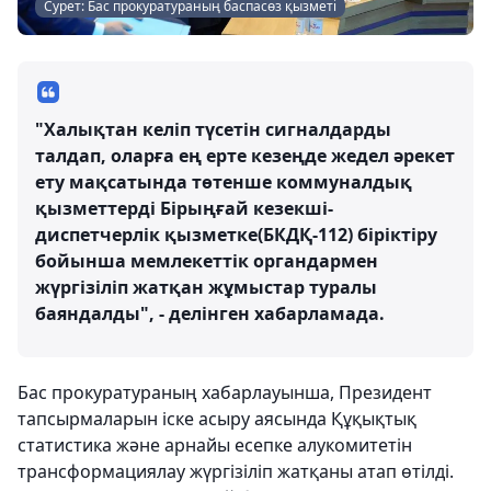
Сурет: Бас прокуратураның баспасөз қызметі
"Халықтан келіп түсетін сигналдарды
талдап, оларға ең ерте кезеңде жедел әрекет
ету мақсатында төтенше коммуналдық
қызметтерді Бірыңғай кезекші-
диспетчерлік қызметке(БКДҚ-112) біріктіру
бойынша мемлекеттік органдармен
жүргізіліп жатқан жұмыстар туралы
баяндалды", - делінген хабарламада.
Бас прокуратураның хабарлауынша, Президент
тапсырмаларын іске асыру аясында Құқықтық
статистика және арнайы есепке алукомитетін
трансформациялау жүргізіліп жатқаны атап өтілді.