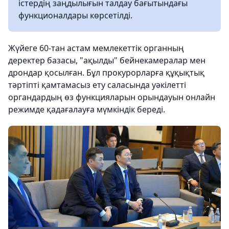
істердің заңдылығын талдау бағытындағы
функционалдары көрсетілді.
Жүйеге 60-тан астам мемлекеттік органның
деректер базасы, "ақылды" бейнекамералар мен
дрондар қосылған. Бұл прокурорларға құқықтық
тәртіпті қамтамасыз ету саласында уәкілетті
органдардың өз функцияларын орындауын онлайн
режимде қадағалауға мүмкіндік береді.