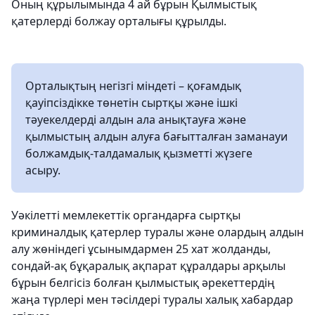
Оның құрылымында 4 ай бұрын Қылмыстық
қатерлерді болжау орталығы құрылды.
Орталықтың негізгі міндеті – қоғамдық
қауіпсіздікке төнетін сыртқы және ішкі
тәуекелдерді алдын ала анықтауға және
қылмыстың алдын алуға бағытталған заманауи
болжамдық-талдамалық қызметті жүзеге
асыру.
Уәкілетті мемлекеттік органдарға сыртқы
криминалдық қатерлер туралы және олардың алдын
алу жөніндегі ұсынымдармен 25 хат жолданды,
сондай-ақ бұқаралық ақпарат құралдары арқылы
бұрын белгісіз болған қылмыстық әрекеттердің
жаңа түрлері мен тәсілдері туралы халық хабардар