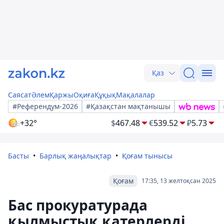
Қаз
Саясат
Әлем
Қаржы
Оқиға
Құқық
Мақалалар
#Референдум-2026
#Қазақстан мақтанышы
+32°
$
467.48
€
539.52
₽
5.73
Басты
Барлық жаңалықтар
Қоғам тынысы
Қоғам
17:35, 13 желтоқсан 2025
Бас прокуратурада
қылмыстық қатерлерді