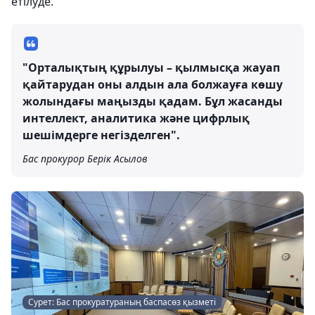
етілуде.
"Орталықтың құрылуы – қылмысқа жауап
қайтарудан оны алдын ала болжауға көшу
жолындағы маңызды қадам. Бұл жасанды
интеллект, аналитика және цифрлық
шешімдерге негізделген".
Бас прокурор Берік Асылов
Сурет: Бас прокуратураның баспасөз қызметі