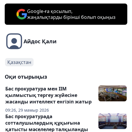
Google-ға қосылып,
жаңалықтарды бірінші болып оқыңыз
Айдос Қали
Қазақстан
Оқи отырыңыз
Бас прокуратура мен ІІМ
қылмыстық тергеу жүйесіне
жасанды интеллект енгізіп жатыр
09:26, 29 мамыр 2026
Бас прокуратурада
сотталушылардың құқығына
қатысты мәселелер талқыланды