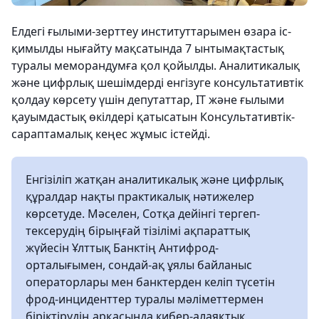
Елдегі ғылыми-зерттеу институттарымен өзара іс-
қимылды нығайту мақсатында 7 ынтымақтастық
туралы меморандумға қол қойылды. Аналитикалық
және цифрлық шешімдерді енгізуге консультативтік
қолдау көрсету үшін депутаттар, IT және ғылыми
қауымдастық өкілдері қатысатын Консультативтік-
сараптамалық кеңес жұмыс істейді.
Енгізіліп жатқан аналитикалық және цифрлық
құралдар нақты практикалық нәтижелер
көрсетуде. Мәселен, Сотқа дейінгі тергеп-
тексерудің бірыңғай тізілімі ақпараттық
жүйесін Ұлттық Банктің Антифрод-
орталығымен, сондай-ақ ұялы байланыс
операторлары мен банктерден келіп түсетін
фрод-инциденттер туралы мәліметтермен
біріктірудің арқасында кибер-алаяқтық