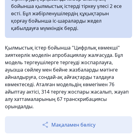
бойынша қылмыстық істерді тіркеу үлесі 2 есе
өсті. Бұл жәбірленушілердің құқықтарын
қорғау бойынша іс-шараларды жедел
қабылдауға мүмкіндік берді.
Қылмыстық істер бойынша "Цифрлық көмекші"
зияткерлік моделін апробациялау жалғасуда. Бұл
модель тергеушілерге тергеуді жоспарлауға,
ауызша сөйлеу мен бейне жазбаларды мәтінге
айналдыруға, сондай-ақ айғақтарды талдауға
көмектеседі. Аталған модельдің көмегімен 76
айыптау актісі, 314 тергеу жоспары жасалып, жауап
алу хаттамаларының 67 транскрибациясы
орындалды.
Мақаламен бөлісу