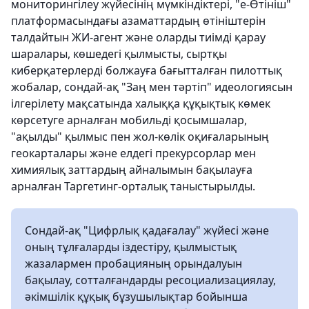
мониторингілеу жүйесінің мүмкіндіктері, "e-Өтініш"
платформасындағы азаматтардың өтініштерін
талдайтын ЖИ-агент және оларды тиімді қарау
шаралары, көшедегі қылмысты, сыртқы
киберқатерлерді болжауға бағытталған пилоттық
жобалар, сондай-ақ "Заң мен тәртіп" идеологиясын
ілгерілету мақсатында халыққа құқықтық көмек
көрсетуге арналған мобильді қосымшалар,
"ақылды" қылмыс пен жол-көлік оқиғаларының
геокарталары және елдегі прекурсорлар мен
химиялық заттардың айналымын бақылауға
арналған Таргетинг-орталық таныстырылды.
Сондай-ақ "Цифрлық қадағалау" жүйесі және
оның тұлғаларды іздестіру, қылмыстық
жазалармен пробацияның орындалуын
бақылау, сотталғандарды ресоциализациялау,
әкімшілік құқық бұзушылықтар бойынша