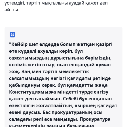
үстемдігі, тәртіп мықтылығы ауадай қажет деп
айтты.
"Кейбір шет елдерде болып жатқан қазіргі
өте күрделі ахуалды көріп, бұл
саясатымыздың дұрыстығына бәріміздің
көзіміз жетіп отыр, оған ешқандай күмән
жоқ. Заң мен тәртіп мемлекеттік
саясатымыздың негізгі қағидаты ретінде
қабылдануы керек, бұл қағидатты жаңа
Конституциямызға міндетті түрде енгізу
қажет деп санаймын. Себебі бұл ешқашан
өзектілігін жоғалтпайтын, өміршең қағидат
екені даусыз. Бас прокуратураның осы
саладағы рөлі аса маңызды. Прокуратура
қызметкерінің заңның бұзылуына