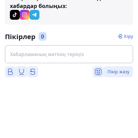
хабардар болыңыз:
Пікірлер
0
Кіру
Пікір жазу