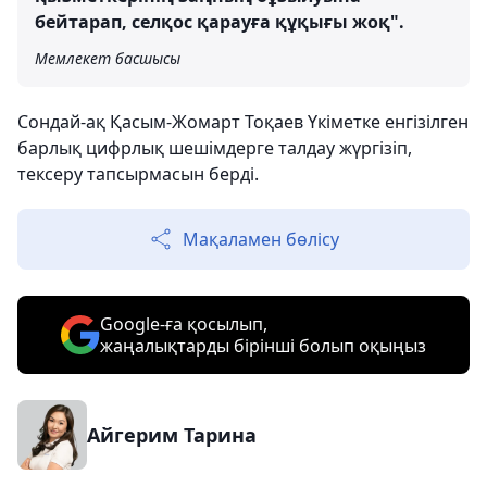
бейтарап, селқос қарауға құқығы жоқ".
Мемлекет басшысы
Сондай-ақ Қасым-Жомарт Тоқаев Үкіметке енгізілген
барлық цифрлық шешімдерге талдау жүргізіп,
тексеру тапсырмасын берді.
Мақаламен бөлісу
Google-ға қосылып,
жаңалықтарды бірінші болып оқыңыз
Айгерим Тарина