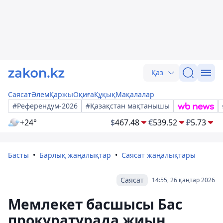
Қаз
Саясат
Әлем
Қаржы
Оқиға
Құқық
Мақалалар
#Референдум-2026
#Қазақстан мақтанышы
+24°
$
467.48
€
539.52
₽
5.73
Басты
Барлық жаңалықтар
Саясат жаңалықтары
Саясат
14:55, 26 қаңтар 2026
Мемлекет басшысы Бас
прокуратурада жиын