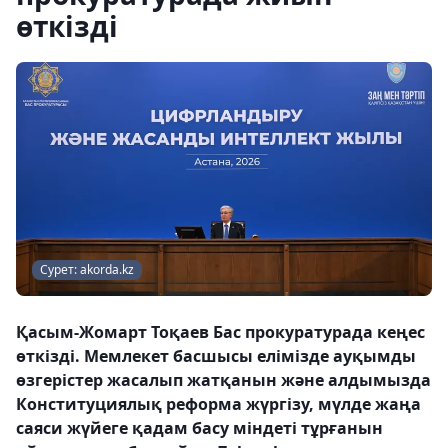
өткізді
Сурет: akorda.kz
Қасым-Жомарт Тоқаев Бас прокуратурада кеңес
өткізді. Мемлекет басшысы елімізде ауқымды
өзгерістер жасалып жатқанын және алдымызда
Конституциялық реформа жүргізу, мүлде жаңа
саяси жүйеге қадам басу міндеті тұрғанын