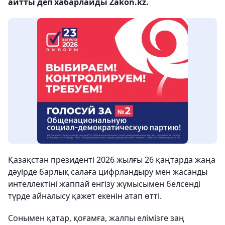
айтты деп хабарлайды Zakon.kz.
Қазақстан президенті 2026 жылғы 26 қаңтарда жаңа
дәуірде барлық салаға цифрландыру мен жасанды
интеллектіні жаппай енгізу жұмысымен белсенді
түрде айналысу қажет екенін атап өтті.
Сонымен қатар, қоғамға, жалпы елімізге заң