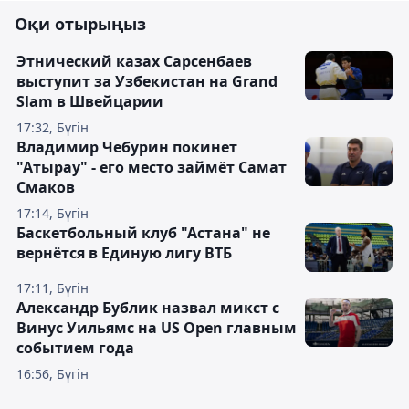
Оқи отырыңыз
Этнический казах Сарсенбаев
выступит за Узбекистан на Grand
Slam в Швейцарии
17:32, Бүгін
Владимир Чебурин покинет
"Атырау" - его место займёт Самат
Смаков
17:14, Бүгін
Баскетбольный клуб "Астана" не
вернётся в Единую лигу ВТБ
17:11, Бүгін
Александр Бублик назвал микст с
Винус Уильямс на US Open главным
событием года
16:56, Бүгін