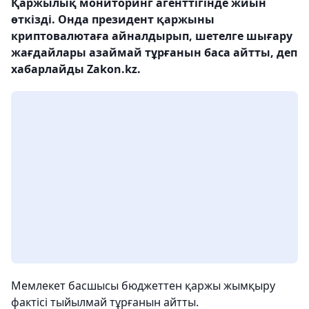
Қаржылық мониторинг агенттігінде жиын
өткізді. Онда президент қаржыны
криптовалютаға айналдырып, шетелге шығару
жағдайлары азаймай тұрғанын баса айтты, деп
хабарлайды Zakon.kz.
Мемлекет басшысы бюджеттен қаржы жымқыру
фактісі тыйылмай тұрғанын айтты.