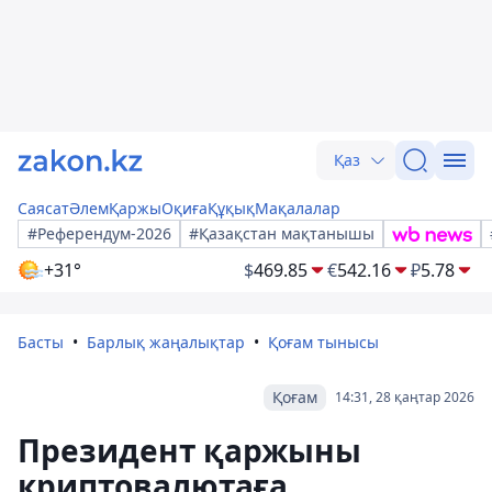
Қаз
Саясат
Әлем
Қаржы
Оқиға
Құқық
Мақалалар
#Референдум-2026
#Қазақстан мақтанышы
+31°
$
469.85
€
542.16
₽
5.78
Басты
Барлық жаңалықтар
Қоғам тынысы
Қоғам
14:31, 28 қаңтар 2026
Президент қаржыны
криптовалютаға