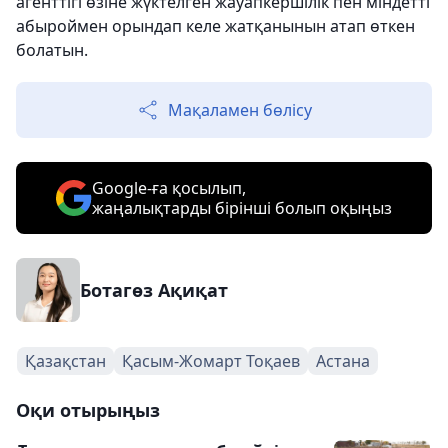
агенттігі өзіне жүктелген жауапкершілік пен міндетті
абыроймен орындап келе жатқанынын атап өткен
болатын.
Мақаламен бөлісу
Google-ға қосылып,
жаңалықтарды бірінші болып оқыңыз
Ботагөз Ақиқат
Қазақстан
Қасым-Жомарт Тоқаев
Астана
Оқи отырыңыз