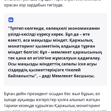
орасан зор зардабын тигізуде.
"Түптеп келгенде, көлеңкелі экономикамен
үзілді-кесілді күресу керек. Бұл да – өте
өзекті, аса маңызды міндет. Қаржылық
мониторинг қызметінің алдында тұрған
міндет белгілі: бұл – мемлекет қаржысының
тек қана ел игілігіне жұмсалуын қадағалау.
Осы маңызды міндеттің сапалы іске асуы
сіздердің қызметтеріңізге тікелей
байланысты", – деді Мемлекет басшысы.
Бұған дейін президент осыдан бес жыл бұрын, ел
ішінде ауқымды өзгерістер қолға алынып жатқан
тарихи кезеңде құрылған Қаржылық мониторинг