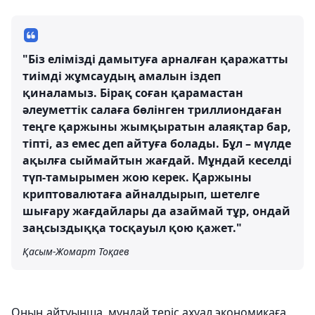
"Біз елімізді дамытуға арналған қаражатты
тиімді жұмсаудың амалын іздеп
қиналамыз. Бірақ соған қарамастан
әлеуметтік салаға бөлінген триллиондаған
теңге қаржыны жымқыратын алаяқтар бар,
тіпті, аз емес деп айтуға болады. Бұл – мүлде
ақылға сыймайтын жағдай. Мұндай кеселді
түп-тамырымен жою керек. Қаржыны
криптовалютаға айналдырып, шетелге
шығару жағдайлары да азаймай тұр, ондай
заңсыздыққа тосқауыл қою қажет."
Қасым-Жомарт Тоқаев
Оның айтуынша, мұндай теріс ахуал экономикаға