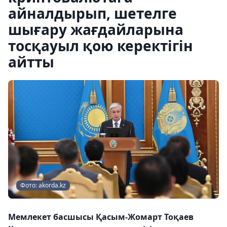
айналдырып, шетелге
шығару жағдайларына
тосқауыл қою керектігін
айтты
Фото: akorda.kz
Мемлекет басшысы Қасым-Жомарт Тоқаев