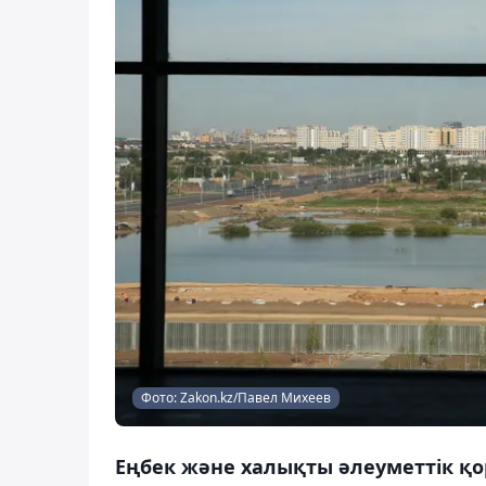
Фото: Zakon.kz/Павел Михеев
Еңбек және халықты әлеуметтік қор