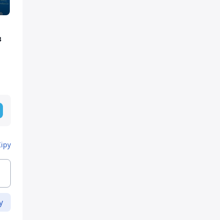
з
Кіру
у