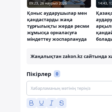
09:23, 26 наурыз 2026
14:43, 1
Қоныс аударушылар мен
Қазақ
қандастарды жаңа
аудару
тұрғылықты жерде ресми
арқыл
жұмысқа орналасуға
қанда
міндеттеу жоспарлануда
болад
Жаңалықтан zakon.kz сайтында х
Пікірлер
0