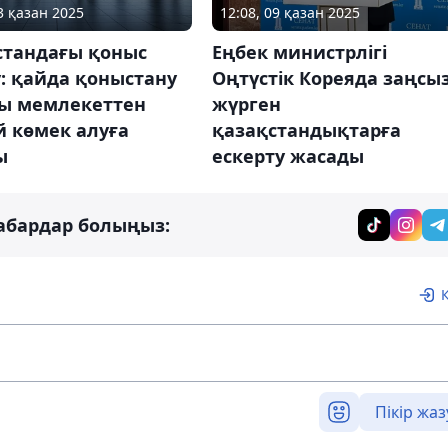
3 қазан 2025
12:08, 09 қазан 2025
стандағы қоныс
Еңбек министрлігі
: қайда қоныстану
Оңтүстік Кореяда заңсы
ы мемлекеттен
жүрген
й көмек алуға
қазақстандықтарға
ы
ескерту жасады
абардар болыңыз:
Пікір жаз