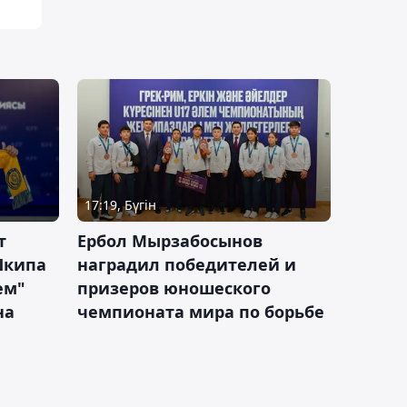
17:19, Бүгін
т
Ербол Мырзабосынов
Шкипа
наградил победителей и
ем"
призеров юношеского
на
чемпионата мира по борьбе