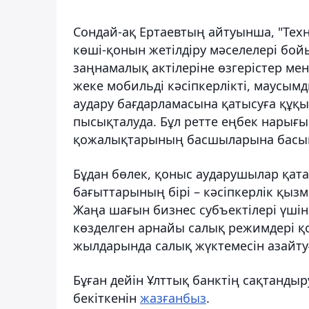
Сондай-ақ Ертаевтың айтуынша, "Техн
көші-қонын жетілдіру мәселелері бо
заңнамалық актілеріне өзгерістер ме
жеке мобильді кәсіпкерлікті, маусым
аудару бағдарламасына қатысуға құқы
пысықталуда. Бұл ретте еңбек нарығы
қожалықтарының басшыларына басым
Бұдан бөлек, қоныс аударушылар қат
бағыттарының бірі – кәсіпкерлік қызм
Жаңа шағын бизнес субъектілері үші
көзделген арнайы салық режимдері қ
жылдарында салық жүктемесін азайтуғ
Бұған дейін Ұлттық банктің сақтанды
бекіткенін
жазғанбыз
.