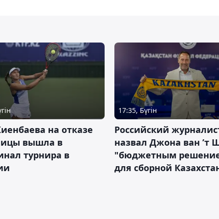
үгін
17:35, Бүгін
иенбаева на отказе
Российский журналис
ницы вышла в
назвал Джона ван ’т 
инал турнира в
"бюджетным решени
ии
для сборной Казахста