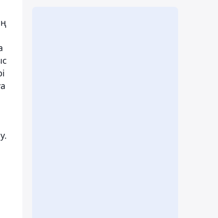
ың
а
ыс
рі
уа
у.