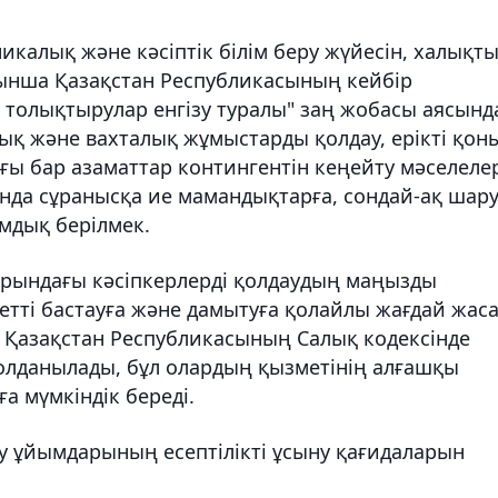
икалық және кәсіптік білім беру жүйесін, халықт
йынша Қазақстан Республикасының кейбір
н толықтырулар енгізу туралы" заң жобасы аясынд
дық және вахталық жұмыстарды қолдау, ерікті қон
ғы бар азаматтар контингентін кеңейту мәселеле
нда сұранысқа ие мамандықтарға, сондай-ақ шар
дық берілмек.
арындағы кәсіпкерлерді қолдаудың маңызды
етті бастауға және дамытуға қолайлы жағдай жаса
н Қазақстан Республикасының Салық кодексінде
олданылады, бұл олардың қызметінің алғашқы
а мүмкіндік береді.
ру ұйымдарының есептілікті ұсыну қағидаларын