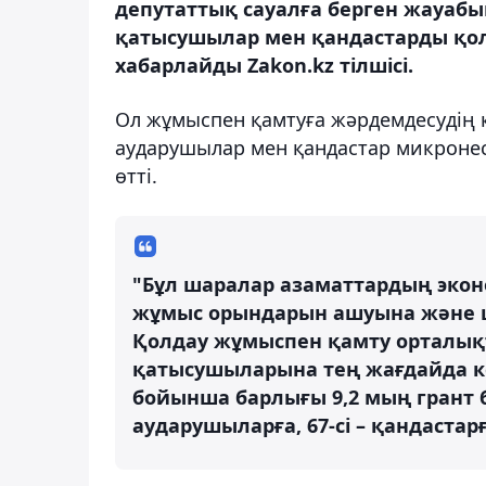
депутаттық сауалға берген жауабы
қатысушылар мен қандастарды қол
хабарлайды Zakon.kz тілшісі.
Ол жұмыспен қамтуға жәрдемдесудің 
аударушылар мен қандастар микронес
өтті.
"Бұл шаралар азаматтардың экон
жұмыс орындарын ашуына және ша
Қолдау жұмыспен қамту орталы
қатысушыларына тең жағдайда кө
бойынша барлығы 9,2 мың грант бе
аударушыларға, 67-сі – қандастарғ