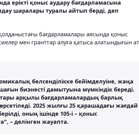
нда ерікті қоныс аудару бағдарламасына
дау шаралары туралы айтып берді, деп
қолданыстағы бағдарламалары аясында қоныс
иелер мен гранттар алуға қатыса алатындығын а
омикалық белсенділікке бейімделуіне, жаңа
ғын бизнесті дамытуына мүмкіндік береді.
қтары арқылы бағдарламалардың барлық
рсетіледі. 2025 жылғы 25 қарашадағы жағдай
рілді, оның ішінде 105-і – қоныс
а", – делінген жауапта.