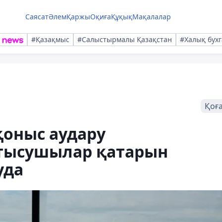
Саясат
Әлем
Қаржы
Оқиға
Құқық
Мақалалар
#Қазақмыс
#Салыстырмалы Қазақстан
#Халық бухг
Қоғ
қоныс аудару
тысушылар қатарын
уда