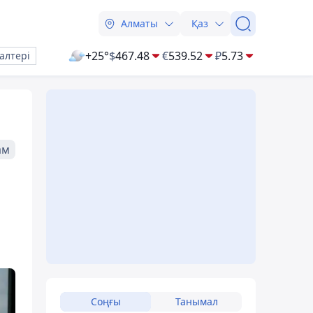
Алматы
Қаз
+25°
$
467.48
€
539.52
₽
5.73
алтері
ам
Соңғы
Танымал