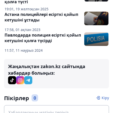
қолға түсті
19:01, 19 желтоқсан 2025
Астана полицейлері есірткі қойып
кетушіні ұстады
17:58, 01 ақпан 2023
Павлодарда полиция есірткі қойып
кетушіні қолға түсірді
11:57, 11 наурыз 2024
Жаңалықтан zakon.kz сайтында
хабардар болыңыз:
Пікірлер
0
Кіру