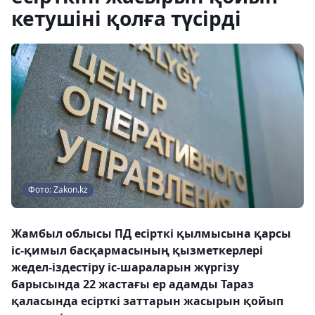
кетушіні қолға түсірді
Фото: Zakon.kz
Жамбыл облысы ПД есірткі қылмысына қарсы
іс-қимыл басқармасының қызметкерлері
жедел-іздестіру іс-шараларын жүргізу
барысында 22 жастағы ер адамды Тараз
қаласында есірткі заттарын жасырын қойып