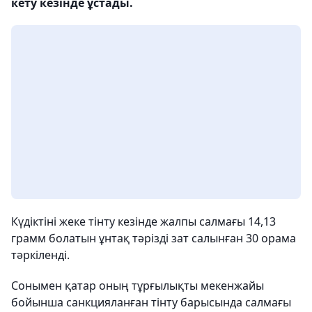
кету кезінде ұстады.
Күдіктіні жеке тінту кезінде жалпы салмағы 14,13
грамм болатын ұнтақ тәрізді зат салынған 30 орама
тәркіленді.
Сонымен қатар оның тұрғылықты мекенжайы
бойынша санкцияланған тінту барысында салмағы