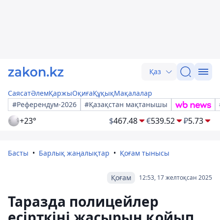
Қаз
Саясат
Әлем
Қаржы
Оқиға
Құқық
Мақалалар
#Референдум-2026
#Қазақстан мақтанышы
+23°
$
467.48
€
539.52
₽
5.73
Басты
Барлық жаңалықтар
Қоғам тынысы
Қоғам
12:53, 17 желтоқсан 2025
Таразда полицейлер
есірткіні жасырын қойып