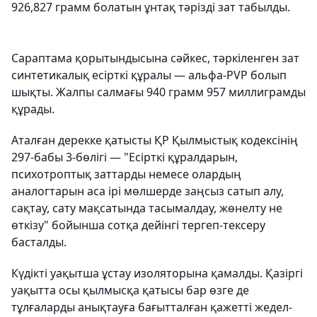
926,827 грамм болатын ұнтақ тәрізді зат табылды.
Сараптама қорытындысына сәйкес, тәркіленген зат
синтетикалық есірткі құралы — альфа-PVP болып
шықты. Жалпы салмағы 940 грамм 957 миллиграмды
құрады.
Аталған дерекке қатысты ҚР Қылмыстық кодексінің
297-бабы 3-бөлігі — "Есірткі құралдарын,
психотроптық заттарды немесе олардың
аналогтарын аса ірі мөлшерде заңсыз сатып алу,
сақтау, сату мақсатында тасымалдау, жөнелту не
өткізу" бойынша сотқа дейінгі тергеп-тексеру
басталды.
Күдікті уақытша ұстау изоляторына қамалды. Қазіргі
уақытта осы қылмысқа қатысы бар өзге де
тұлғаларды анықтауға бағытталған қажетті жедел-