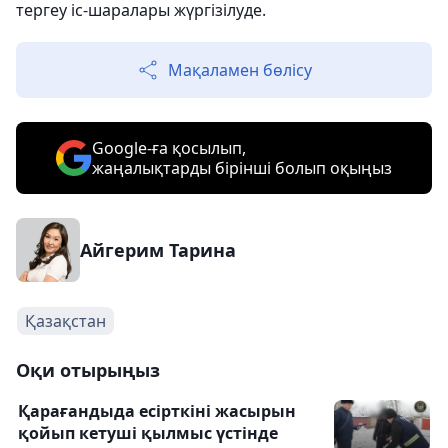
тергеу іс-шаралары жүргізілуде.
Мақаламен бөлісу
Google-ға қосылып,
жаңалықтарды бірінші болып оқыңыз
Айгерим Тарина
Қазақстан
Оқи отырыңыз
Қарағандыда есірткіні жасырын
қойып кетуші қылмыс үстінде