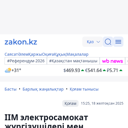
Қаз
Саясат
Әлем
Қаржы
Оқиға
Құқық
Мақалалар
#Референдум-2026
#Қазақстан мақтанышы
+31°
$
469.93
€
541.64
₽
5.71
Басты
Барлық жаңалықтар
Қоғам тынысы
Қоғам
15:25, 18 желтоқсан 2025
ІІМ электросамокат
жүргізушілері мен