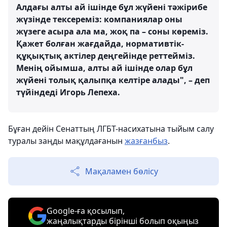
Алдағы алты ай ішінде бұл жүйені тәжірибе
жүзінде тексереміз: компаниялар оны
жүзеге асыра ала ма, жоқ па – соны көреміз.
Қажет болған жағдайда, нормативтік-
құқықтық актілер деңгейінде реттейміз.
Менің ойымша, алты ай ішінде олар бұл
жүйені толық қалыпқа келтіре алады", – деп
түйіндеді Игорь Лепеха.
Бұған дейін Сенаттың ЛГБТ-насихатына тыйым салу
туралы заңды мақұлдағанын
жазғанбыз
.
Мақаламен бөлісу
Google-ға қосылып,
жаңалықтарды бірінші болып оқыңыз