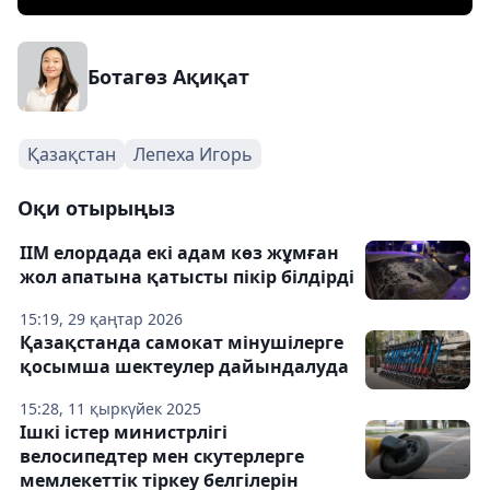
Ботагөз Ақиқат
Қазақстан
Лепеха Игорь
Оқи отырыңыз
ІІМ елордада екі адам көз жұмған
жол апатына қатысты пікір білдірді
15:19, 29 қаңтар 2026
Қазақстанда самокат мінушілерге
қосымша шектеулер дайындалуда
15:28, 11 қыркүйек 2025
Ішкі істер министрлігі
велосипедтер мен скутерлерге
мемлекеттік тіркеу белгілерін