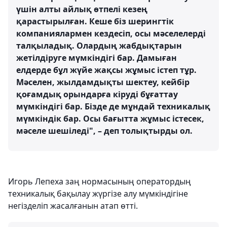
үшін алты айлық өтпелі кезең
қарастырылған. Кеше біз шерингтік
компаниялармен кездесіп, осы мәселелерді
талқыладық. Олардың жабдықтарын
жетілдіруге мүмкіндігі бар. Дамыған
елдерде бұл жүйе жақсы жұмыс істеп тұр.
Мәселен, жылдамдықты шектеу, кейбір
қоғамдық орындарға кіруді бұғаттау
мүмкіндігі бар. Бізде де мұндай техникалық
мүмкіндік бар. Осы бағытта жұмыс істесек,
мәселе шешіледі", – деп толықтырды ол.
Игорь Лепеха заң нормасының оператордың
техникалық бақылау жүргізе алу мүмкіндігіне
негізделіп жасалғанын атап өтті.