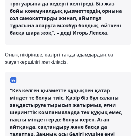
тротуарына да кедергі келтіреді. Біз жаз
бойы коммуналдық қызметтердің орнына
сол самокаттарды жинап, айыппұл
тұрағына апаруға мәжбүр болдық, өйткені
басқа шара жоқ", – деді Игорь Лепеха.
Оның пікірінше, қазіргі таңда адамдардың өз
жауапкершілігі жеткіліксіз.
"Кез келген қызметте құқықпен қатар
міндет те болуы тиіс. Қазір біз бұл саланы
заңдастыруға тырысып жатырмыз, яғни
шерингтік компанияларда тек құқық емес,
нақты міндеттер де болуы керек. Атап
айтқанда, сақтандыру және басқа да
талаптар. Заңның осы бөлігі күшіне енуі