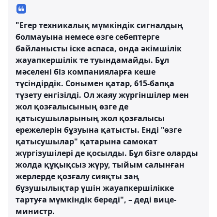
"Егер техникалық мүмкіндік сигналдың
болмауына немесе өзге себептерге
байланысты іске аспаса, онда әкімшілік
жауапкершілік те туындамайды. Бұл
мәселені біз компанияларға кеше
түсіндірдік. Сонымен қатар, 615-бапқа
түзету енгізілді. Ол жаяу жүргіншілер мен
жол қозғалысының өзге де
қатысушыларының жол қозғалысы
ережелерін бұзуына қатысты. Енді "өзге
қатысушылар" қатарына самокат
жүргізушілері де қосылды. Бұл бізге оларды
жолда құқықсыз жүру, тыйым салынған
жерлерде қозғалу сияқты заң
бұзушылықтар үшін жауапкершілікке
тартуға мүмкіндік береді", – деді вице-
министр.