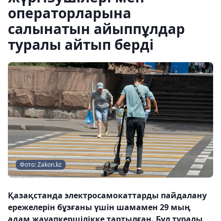
операторларына
салынатын айыппұлдар
туралы айтып берді
Фото: Zakon.kz
Қазақстанда электросамокаттарды пайдалану
ережелерін бұзғаны үшін шамамен 29 мың
адам жауапкершілікке тартылған. Бұл туралы