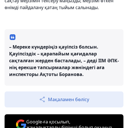
сақтау мерзімін тексеру маңызды; мерзімі өткен
өнімді пайдалану қатаң тыйым салынады.
– Мереке күндеріңіз қауіпсіз болсын.
Қауіпсіздік – қарапайым қағидалар
сақталған жерден басталады, – деді ІІМ ӘПК-
нің ерекше тапсырмалар жөніндегі аға
инспекторы Ақтоты Боранова.
Мақаламен бөлісу
Google-ға қосылып,
жаңалықтарды бірінші болып оқыңыз