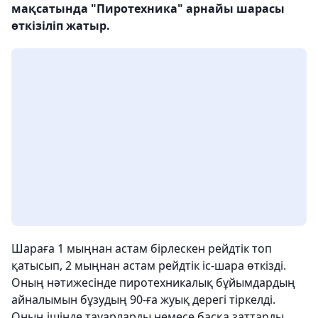
мақсатында "Пиротехника" арнайы шарасы
өткізіліп жатыр.
Шараға 1 мыңнан астам бірлескен рейдтік топ
қатысып, 2 мыңнан астам рейдтік іс-шара өткізді.
Оның нәтижесінде пиротехникалық бұйымдардың
айналымын бұзудың 90-ға жуық дерегі тіркелді.
Оның ішінде тауарларды немесе басқа заттарды