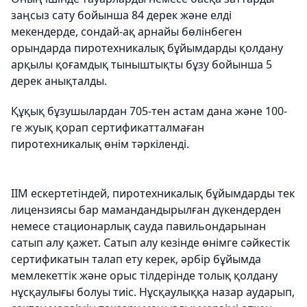
заңсыз сату бойынша 84 дерек және елді
мекендерде, сондай-ақ арнайы бөлінбеген
орындарда пиротехникалық бұйымдарды қолдану
арқылы қоғамдық тыныштықты бұзу бойынша 5
дерек анықталды.
Құқық бұзушылардан 705-тен астам дана және 100-
ге жуық қорап сертификатталмаған
пиротехникалық өнім тәркіленді.
ІІМ ескертетіндей, пиротехникалық бұйымдарды тек
лицензиясы бар мамандандырылған дүкендерден
немесе стационарлық сауда павильондарынан
сатып алу қажет. Сатып алу кезінде өнімге сәйкестік
сертификатын талап ету керек, әрбір бұйымда
мемлекеттік және орыс тілдерінде толық қолдану
нұсқаулығы болуы тиіс. Нұсқаулыққа назар аударып,