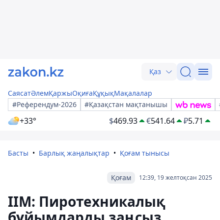
Қаз
Саясат
Әлем
Қаржы
Оқиға
Құқық
Мақалалар
#Референдум-2026
#Қазақстан мақтанышы
+33°
$
469.93
€
541.64
₽
5.71
Басты
Барлық жаңалықтар
Қоғам тынысы
Қоғам
12:39, 19 желтоқсан 2025
ІІМ: Пиротехникалық
бұйымдарды заңсыз