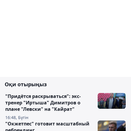
Оқи отырыңыз
"Придётся раскрываться": экс-
тренер "Иртыша" Димитров о
плане "Левски" на "Кайрат"
16:48, Бүгін
"Окжетпес" готовит масштабный
ребрендинг