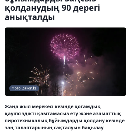
қолданудың 90 дерегі
анықталды
Фото: Zakon.kz
Жаңа жыл мерекесі кезінде қоғамдық
қауіпсіздікті қамтамасыз ету және азаматтық
пиротехникалық бұйымдарды қолдану кезінде
заң талаптарының сақталуын бақылау