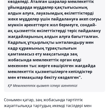
көзделеді. Аталған шаралар мемлекеттік
ұйымдарда мүдделер қақтығысының
алдын алуға, лауазымдық өкілеттіктерді
жеке мүдделер үшін пайдалануға әкеп соғуы
мүмкін әрекеттерге жол бермеуге, сондай-
ақ қызметтік өкілеттіктерді теріс пайдалану
жағдайларының алдын алуға бағытталған.
Кадрлық ұтқырлықты ынталандыру мен
кадр құрамының тұрақтылығын
қамтамасыз ету мақсатында заң
жобасында мемлекеттік орган елді
мекеннен тыс жерге көшірілген жағдайда
мемлекеттік қызметшілерге кепілдіктер
мен өтемақылар бекіту көзделген".
ҚР Мемлекеттік қызмет істері агенттігі
Сонымен қатар, заң жобасында тәртіптік
жауаптылыққа тартудың икемді тәсілдері мен