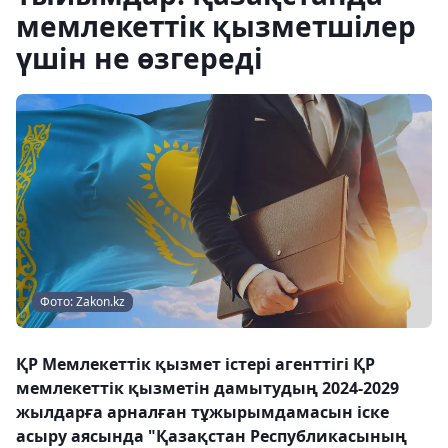
мемлекеттік қызметшілер
үшін не өзгереді
Фото: Zakon.kz
ҚР Мемлекеттік қызмет істері агенттігі ҚР
мемлекеттік қызметін дамытудың 2024-2029
жылдарға арналған тұжырымдамасын іске
асыру аясында "Қазақстан Республикасының