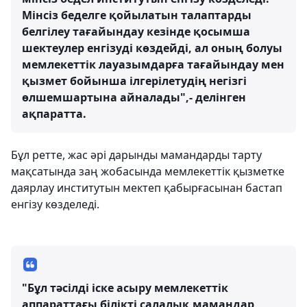
Мінсіз беделге қойылатын талаптарды
белгілеу тағайындау кезінде қосымша
шектеулер енгізуді көздейді, ал оның болуы
мемлекеттік лауазымдарға тағайындау мен
қызмет бойынша ілгерілетудің негізгі
өлшемшартына айналады",- делінген
ақпаратта.
Бұл ретте, жас әрі дарынды мамандарды тарту
мақсатында заң жобасында мемлекеттік қызметке
даярлау институтын мектеп қабырғасынан бастап
енгізу көзделеді.
"Бұл тәсілді іске асыру мемлекеттік
аппараттағы білікті салалық мамандар