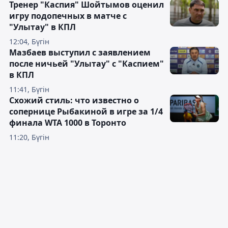
Тренер "Каспия" Шойтымов оценил
игру подопечных в матче с
"Улытау" в КПЛ
12:04, Бүгін
Мазбаев выступил с заявлением
после ничьей "Улытау" с "Каспием"
в КПЛ
11:41, Бүгін
Схожий стиль: что известно о
сопернице Рыбакиной в игре за 1/4
финала WTA 1000 в Торонто
11:20, Бүгін