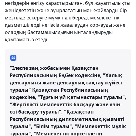
негіздерін енгізу қарастырылған, бұл жауаптылықты
жеңілдететін және ауырлататын мән-жайларды бір
мезгілде ескеруге мүмкіндік береді, мемлекеттік
қызметшілерді негізсіз жазалаудан қорғауды және
олардың бастамашылдығын ынталандыруды
қамтамасыз етеді.
"Ілеспе заң жобасымен Қазақстан
Республикасының Еңбек кодексіне, "Халық
денсаулығы және денсаулық сақтау жүйесі
туралы" Қазақстан Республикасының
кодексіне, "Тұрғын үй қатынастары туралы",
"Жергілікті мемлекеттік басқару және өзін-
өзі басқару туралы", "Қазақстан
Республикасының дипломатиялық қызметі
туралы", "Білім туралы", "Мемлекеттік мүлік
туралы", "Мемлекеттік көрсетілетін