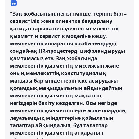
"Заң жобасының негізгі міндеттерінің бірі –
сервистілік және клиентке бағдарлану
қағидаттарына негізделген мемлекеттік
қызметтің сервистік моделіне көшу,
мемлекеттік аппаратты кәсібилендіруді,
сондай-ақ HR-процестерді цифрландыруды
қамтамасыз ету. Заң жобасында
мемлекеттік қызметтің миссиясын және
оның мемлекеттің конституциялық
маңызы бар міндеттерін іске асырудағы
қоғамдық маңыздылығын айқындайтын
мемлекеттік қызметтің мақсатын,
негіздерін бекіту көзделген. Осы негізде
мемлекеттік қызметшілерге және олардың
лауазымдық міндеттеріне қойылатын
талаптар айқындалып, бұл талаптар
мемлекеттік қызметтің атқаратын