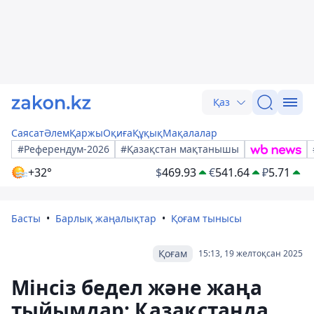
Қаз
Саясат
Әлем
Қаржы
Оқиға
Құқық
Мақалалар
#Референдум-2026
#Қазақстан мақтанышы
+32°
$
469.93
€
541.64
₽
5.71
Басты
Барлық жаңалықтар
Қоғам тынысы
Қоғам
15:13, 19 желтоқсан 2025
Мінсіз бедел және жаңа
тыйымдар: Қазақстанда