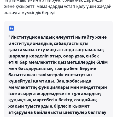
тартымдылығын арттыруға, сондай-ақ дарынды
және құзыретті мамандарды ұстап қалу үшін жағдай
жасауға мүмкіндік береді.
"Институционалдық әлеуетті нығайту және
институционалдық сабақтастықты
қамтамасыз ету мақсатында заңнамалық
шаралар көзделіп отыр, олар ұзақ еңбек
өтілі бар мемлекеттік қызметшілердің білім
мен басқарушылық тәжірибені беруіне
бағытталған тәлімгерлік институтын
күшейтуді қамтиды. Заң жобасында
мемлекеттің функциялары мен міндеттерін
іске асыруға жәрдемдесетін тұлғалардың
құқықтық мәртебесін бекіту, сондай-ақ
жақын туыстардың бірлесіп қызмет
атқаруына байланысты шектеулер белгілеу