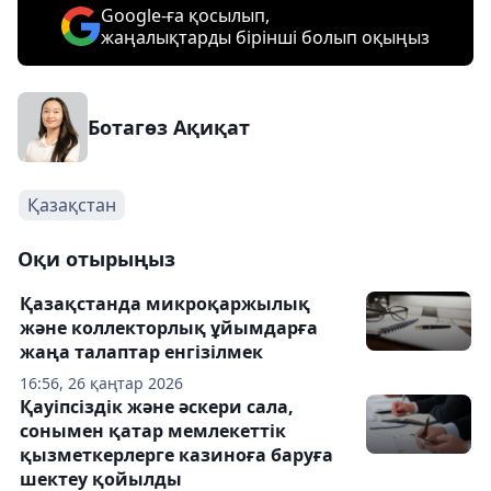
Google-ға қосылып,
жаңалықтарды бірінші болып оқыңыз
Ботагөз Ақиқат
Қазақстан
Оқи отырыңыз
Қазақстанда микроқаржылық
және коллекторлық ұйымдарға
жаңа талаптар енгізілмек
16:56, 26 қаңтар 2026
Қауіпсіздік және әскери cала,
сонымен қатар мемлекеттік
қызметкерлерге казиноға баруға
шектеу қойылды