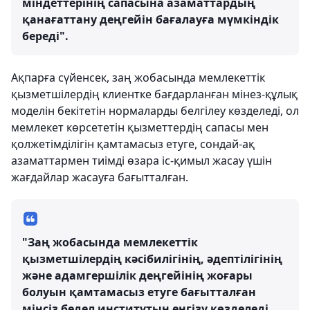
міндеттерінің сапасына азаматтардың
қанағаттану деңгейін бағалауға мүмкіндік
береді".
Ақпарға сүйенсек, заң жобасында мемлекеттік
қызметшілердің клиентке бағдарланған мінез-құлық
моделін бекітетін нормаларды белгілеу көзделеді, ол
мемлекет көрсететін қызметтердің сапасы мен
қолжетімділігін қамтамасыз етуге, сондай-ақ
азаматтармен тиімді өзара іс-қимыл жасау үшін
жағдайлар жасауға бағытталған.
"Заң жобасында мемлекеттік
қызметшілердің кәсібилігінің, әдептілігінің
және адамгершілік деңгейінің жоғары
болуын қамтамасыз етуге бағытталған
мінсіз бедел институтын енгізу көзделеді.