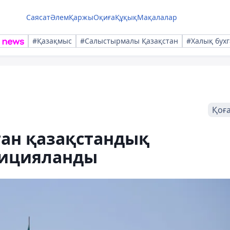
Саясат
Әлем
Қаржы
Оқиға
Құқық
Мақалалар
#Қазақмыс
#Салыстырмалы Қазақстан
#Халық бухг
Қоғ
ған қазақстандық
дицияланды