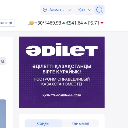
Алматы
Қаз
+30°
$
469.93
€
541.64
₽
5.71
алтері
ам
Соңғы
Танымал