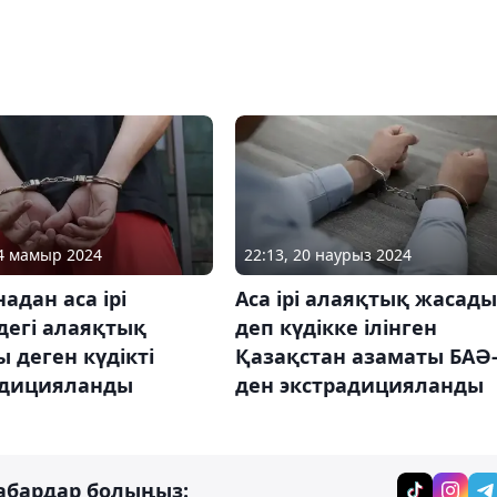
24 мамыр 2024
22:13, 20 наурыз 2024
адан аса ірі
Аса ірі алаяқтық жасады
дегі алаяқтық
деп күдікке ілінген
 деген күдікті
Қазақстан азаматы БАӘ
адицияланды
ден экстрадицияланды
абардар болыңыз: