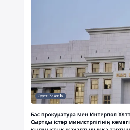
Сурет: Zakon.kz
Бас прокуратура мен Интерпол Ұл
Сыртқы істер министрлігінің көмег
қылмыстық жауаптылыққа тарту м