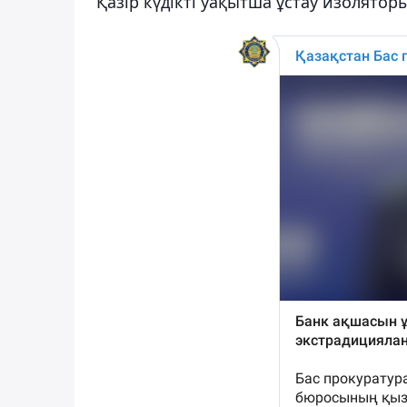
Қазір күдікті уақытша ұстау изолятор