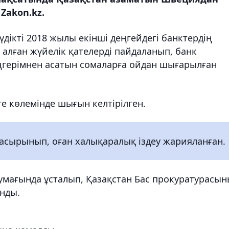
Zakon.kz.
дікті 2018 жылы екінші деңгейдегі банктердің
алған жүйелік қателерді пайдаланып, банк
герімнен асатын сомаларға ойдан шығарылған
е көлемінде шығын келтірілген.
жасырынып, оған халықаралық іздеу жарияланған.
умағында ұсталып, Қазақстан Бас прокуратурасы
нды.