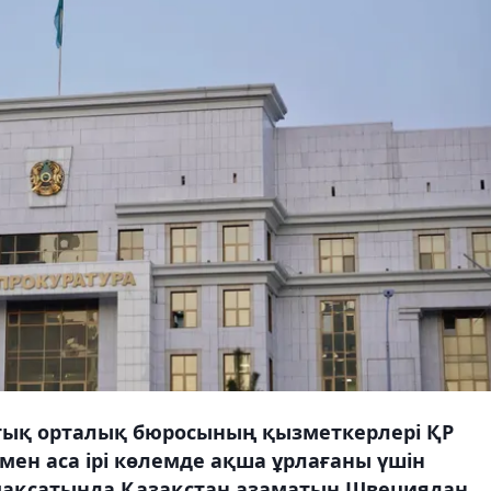
ттық орталық бюросының қызметкерлері ҚР
імен аса ірі көлемде ақша ұрлағаны үшін
ақсатында Қазақстан азаматын Швециядан