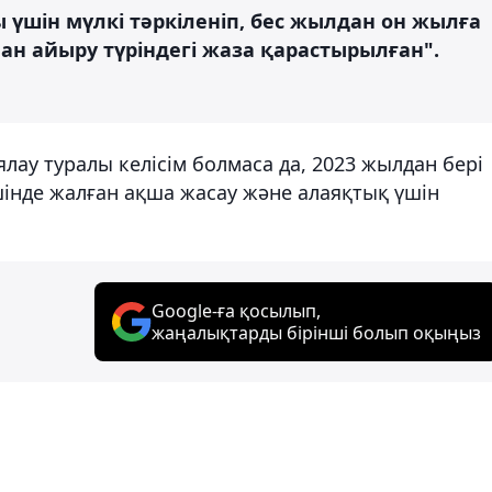
үшін мүлкі тәркіленіп, бес жылдан он жылға
нан айыру түріндегі жаза қарастырылған".
лау туралы келісім болмаса да, 2023 жылдан бері
ішінде жалған ақша жасау және алаяқтық үшін
Google-ға қосылып,
жаңалықтарды бірінші болып оқыңыз