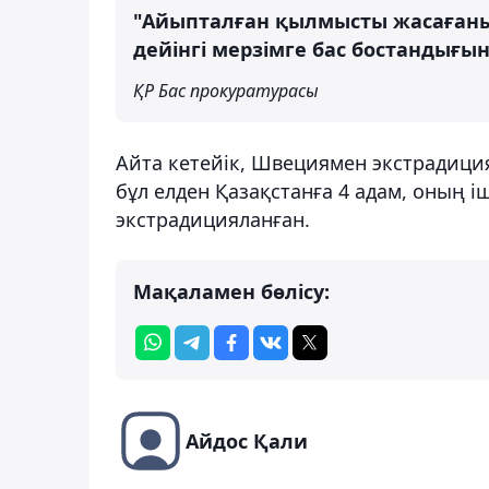
"Айыпталған қылмысты жасағаны 
дейінгі мерзімге бас бостандығы
ҚР Бас прокуратурасы
Айта кетейік, Швециямен экстрадиция
бұл елден Қазақстанға 4 адам, оның 
экстрадицияланған.
Мақаламен бөлісу:
Айдос Қали