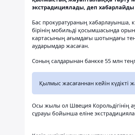
экстрадициялады, деп хабарлайды 
Бас прокуратураның хабарлауынша, кү
бірінің мобильді қосымшасында орын 
картасының ағымдағы шотындағы тең
аударымдар жасаған.
Соның салдарынан банкке 55 млн теңг
Қылмыс жасағаннан кейін күдікті 
Осы жылы ол Швеция Корольдігінің а
сұрауы бойынша еліне экстрадицияла