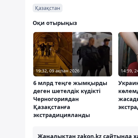
Қазақстан
Оқи отырыңыз
19:32, 09 ақпан 2026
14:59, 
6 млрд теңге жымқырды
Украин
деген шетелдік күдікті
көлем
Черногориядан
жасады
Қазақстанға
экстр
экстрадицияланды
Жаңалықтан zakon.kz сайтында х