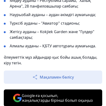
Медеу ауданы – Республика сарайы, "Халық
Арена", 28 панфиловшылар саябағы;
Наурызбай ауданы – аудан әкімдігі аумағында;
Түрксіб ауданы – "Авиатор" стадионы;
Жетісу ауданы – Kokjiek Garden және "Гүлдер"
саябақтары;
Алмалы ауданы – ҚБТУ автотұрағы аумағында.
Әлеуметтік мұз айдындар қыс бойы ашық болады,
кіру тегін.
Мақаламен бөлісу
Google-ға қосылып,
жаңалықтарды бірінші болып оқыңыз