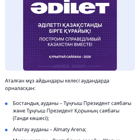
Аталған мұз айдындары келесі аудандарда
орналасқан:
Бостандық ауданы – Тұңғыш Президент саябағы
және Тұңғыш Президент Қорының саябағы
(Ганди көшесі);
Алатау ауданы – Almaty Arena;