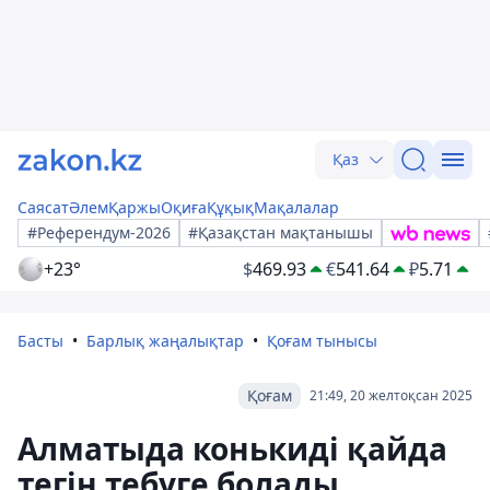
Қаз
Саясат
Әлем
Қаржы
Оқиға
Құқық
Мақалалар
#Референдум-2026
#Қазақстан мақтанышы
+23°
$
469.93
€
541.64
₽
5.71
Басты
Барлық жаңалықтар
Қоғам тынысы
Қоғам
21:49, 20 желтоқсан 2025
Алматыда конькиді қайда
тегін тебуге болады