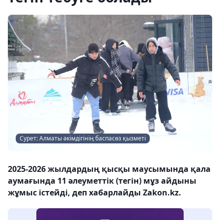
Сурет: Алматы әкімдігінің баспасөз қызметі
2025-2026 жылдардың қысқы маусымында қала
аумағында 11 әлеуметтік (тегін) мұз айдыны
жұмыс істейді, деп хабарлайды Zakon.kz.