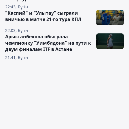
22:43, Бүгін
"Каспий" и "Улытау" сыграли
вничью в матче 21-го тура КПЛ
22:03, Бүгін
Арыстанбекова обыграла
чемпионку "Уимблдона" на пути к
двум финалам ITF в Астане
21:41, Бүгін