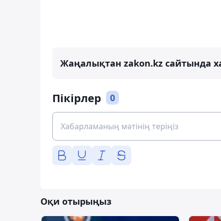
Жаңалықтан zakon.kz сайтында х
Пікірлер
0
Оқи отырыңыз