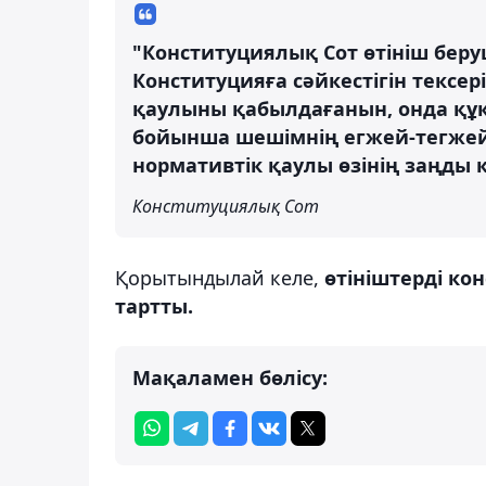
"Конституциялық Сот өтініш беру
Конституцияға сәйкестігін тексер
қаулыны қабылдағанын, онда құ
бойынша шешімнің егжей-тегжейл
нормативтік қаулы өзінің заңды 
Конституциялық Сот
Қорытындылай келе,
өтініштерді ко
тартты.
Мақаламен бөлісу: