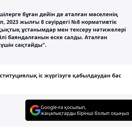
шілерге бұған дейін де аталған мәселенің
іп, 2023 жылғы 8 сәуірдегі №8 нормативтік
қықтық ұстанымдар мен тексеру нәтижелері
і баяндалғанын еске салды. Аталған
күшін сақтайды".
нституциялық іс жүргізуге қабылдаудан бас
Google-ға қосылып,
жаңалықтарды бірінші болып оқыңыз