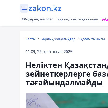
#Референдум-2026
#Қазақстан мақтанышы
Басты
Барлық жаңалықтар
Қоғам тынысы
11:09, 22 желтоқсан 2025
Неліктен Қазақста
зейнеткерлерге ба
тағайындалмайды