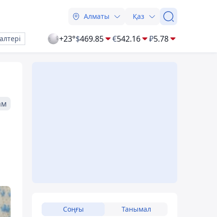
Алматы
Қаз
+23°
$
469.85
€
542.16
₽
5.78
алтері
ам
Соңғы
Танымал