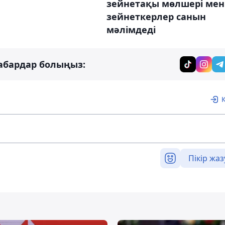
зейнетақы мөлшері мен
зейнеткерлер санын
мәлімдеді
абардар болыңыз:
Пікір жаз