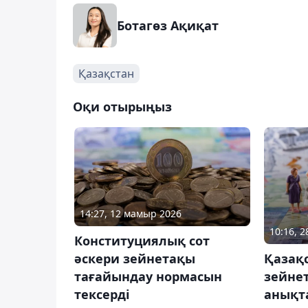
Ботагөз Ақиқат
Қазақстан
Оқи отырыңыз
14:27, 12 мамыр 2026
10:16, 
Конституциялық сот
әскери зейнетақы
Қазақ
тағайындау нормасын
зейне
тексерді
анықт