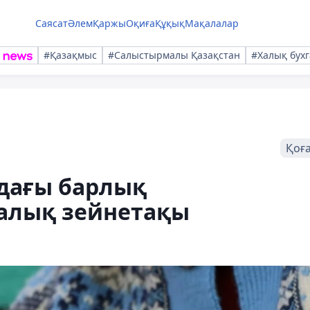
Саясат
Әлем
Қаржы
Оқиға
Құқық
Мақалалар
#Қазақмыс
#Салыстырмалы Қазақстан
#Халық бухг
Қоғ
ндағы барлық
залық зейнетақы