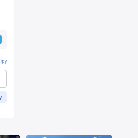
Кіру
у