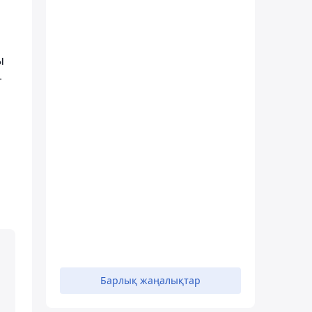
ы
-
п
Барлық жаңалықтар