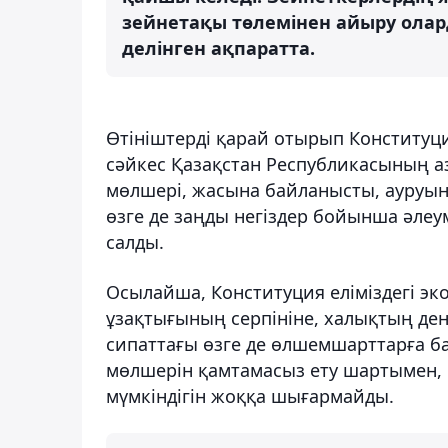
зейнетақы төлемінен айыру олар
делінген ақпаратта.
Өтініштерді қарай отырып Конституц
сәйкес Қазақстан Республикасының а
мөлшері, жасына байланысты, ауруын
өзге де заңды негіздер бойынша әлеум
салды.
Осылайша, Конституция еліміздегі эк
ұзақтығының серпініне, халықтың ден
сипаттағы өзге де өлшемшарттарға б
мөлшерін қамтамасыз ету шартымен,
мүмкіндігін жоққа шығармайды.