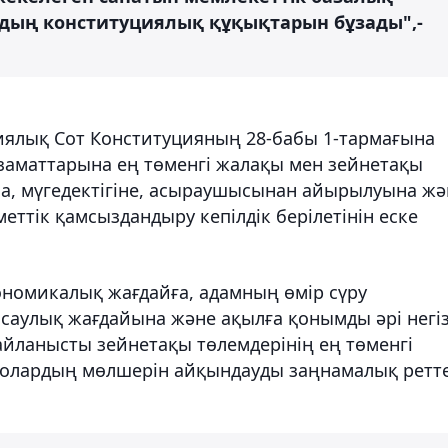
дың конституциялық құқықтарын бұзады",-
иялық Сот Конституцияның 28-бабы 1-тармағына
заматтарына ең төменгі жалақы мен зейнетақы
а, мүгедектігіне, асыраушысынан айырылуына жә
еттік қамсыздандыру кепілдік берілетінін еске
ономикалық жағдайға, адамның өмір сүру
саулық жағдайына және ақылға қонымды әрі негіз
айланысты зейнетақы төлемдерінің ең төменгі
 олардың мөлшерін айқындауды заңнамалық ретт