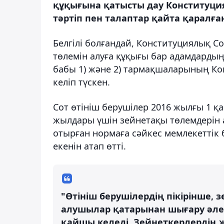
құқығына қатысты дау Конституция
тәртіп пен талаптар қайта қаралға
Белгілі болғандай, Конституциялық С
төлемін алуға құқығы бар адамдардың 
бабы 1) және 2) тармақшаларының Кон
келіп түскен.
Сот өтініш берушілер 2016 жылғы 1 қа
жылдары үшін зейнетақы төлемдерін
отырған нормаға сәйкес мемлекеттік 
екенін атап өтті.
"Өтініш берушілердің пікірінше, 
алушылар қатарынан шығару әлеу
қайшы келеді. Зейнеткерлердің 