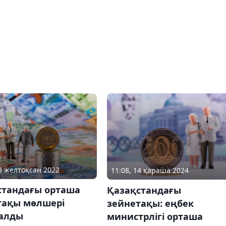
28 желтоқсан 2022
11:08, 14 қараша 2024
стандағы орташа
Қазақстандағы
тақы мөлшері
зейнетақы: еңбек
алды
министрлігі орташа