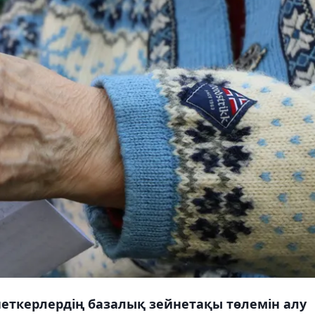
неткерлердің базалық зейнетақы төлемін алу