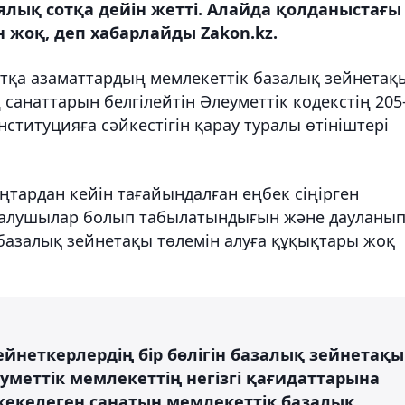
лық сотқа дейін жетті. Алайда қолданыстағы
н жоқ, деп хабарлайды Zakon.kz.
отқа азаматтардың мемлекеттік базалық зейнетақ
санаттарын белгілейтін Әлеуметтік кодекстің 205
ституцияға сәйкестігін қарау туралы өтініштері
ңтардан кейін тағайындалған еңбек сіңірген
 алушылар болып табылатындығын және дауланы
базалық зейнетақы төлемін алуға құқықтары жоқ
зейнеткерлердің бір бөлігін базалық зейнетақы
меттік мемлекеттің негізгі қағидаттарына
жекелеген санатын мемлекеттік базалық