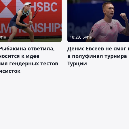
үгін
18:29, Бүгін
Рыбакина ответила,
Денис Евсеев не смог
носится к идее
в полуфинал турнира 
ия гендерных тестов
Турции
исисток