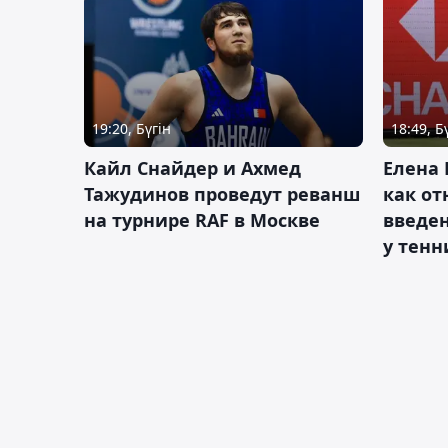
19:20, Бүгін
18:49, Б
Кайл Снайдер и Ахмед
Елена 
Тажудинов проведут реванш
как от
на турнире RAF в Москве
введен
у тенн