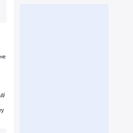
не
ді
еу