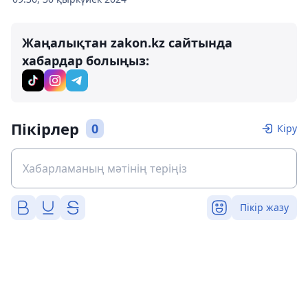
Жаңалықтан zakon.kz сайтында
хабардар болыңыз:
Пікірлер
0
Кіру
Пікір жазу