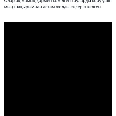
Олар ақ мамық қармен көмілген тауларды көру үшін
мың шақырымнан астам жолды еңсеріп келген.