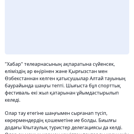
"Хабар" телеарнасының ақпаратына сүйенсек,
еліміздің әр өңірінен және Қырғызстан мен
Өзбекстаннан келген қатысушылар Алтай тауының
баурайында шаңғы тепті. Шығыста бұл спорттық
фестиваль екі жыл қатарынан ұйымдастырылып
келеді.
Олар тау етегіне шаңғымен сырғанап түсіп,
көрермендердің қошеметіне ие болды. Биылғы
додағы Ұлытаулық туристер делегациясы да келді.