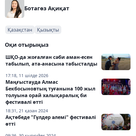
Ботагөз Ақиқат
Қазақстан
Қызықты
Оқи отырыңыз
ШҚО-да жоғалған сәби аман-есен
табылып, ата-анасына табысталды
17:18, 11 шілде 2026
Маңғыстауда Алмас
Бекбосыновтың туғанына 100 жыл
толуына орай халықаралық би
фестивалі өтті
18:31, 21 қазан 2024
Ақтөбеде "Гүлдер әлемі" фестивалі
өтті
09:36, 30 қыркүйек 2024