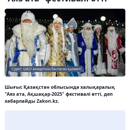
Сурет: ШҚО әкімдігінің баспасөз қызметі
Шығыс Қазақстан облысында халықаралық
"Аяз ата, Ақшақар-2025" фестивалі өтті, деп
хабарлайды Zakon.kz.