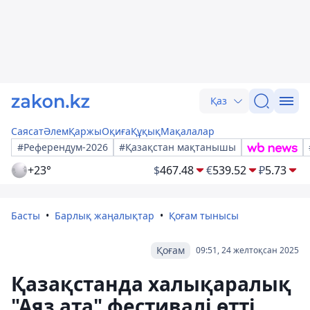
Қаз
Саясат
Әлем
Қаржы
Оқиға
Құқық
Мақалалар
#Референдум-2026
#Қазақстан мақтанышы
+23°
$
467.48
€
539.52
₽
5.73
Басты
Барлық жаңалықтар
Қоғам тынысы
Қоғам
09:51, 24 желтоқсан 2025
Қазақстанда халықаралық
"Аяз ата" фестивалі өтті