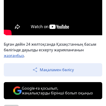
Бұған дейін 24 желтоқсанда Қазақстанның басым
бөлігінде дауылды ескерту жарияланғанын
жазғанбыз
.
Мақаламен бөлісу
Google-ға қосылып,
жаңалықтарды бірінші болып оқыңыз