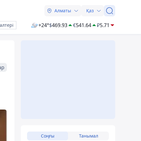
Алматы
Қаз
+24°
$
469.93
€
541.64
₽
5.71
алтері
ар
Соңғы
Танымал