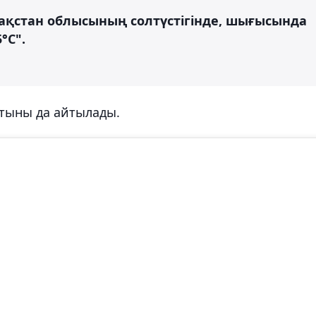
зақстан облысының солтүстігінде, шығысында
°С".
атыны да айтылады.