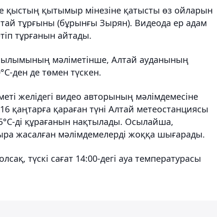
іде қыстың қытымыр мінезіне қатысты өз ойларын
Алтай тұрғыны (бұрынғы Зырян). Видеода ер адам
етіп тұрғанын айтады.
сылымының мәліметінше, Алтай ауданының
С-ден де төмен түскен.
еті желідегі видео авторының мәлімдемесіне
 16 қаңтарға қараған түні Алтай метеостанциясы
,5°С-ді құрағанын нақтылады. Осылайша,
сыра жасалған мәлімдемелерді жоққа шығарады.
сақ, түскі сағат 14:00-дегі ауа температурасы