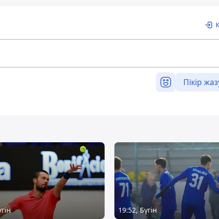
Пікір жаз
үгін
19:52, Бүгін