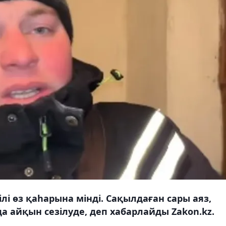
лі өз қаһарына мінді. Сақылдаған сары аяз,
а айқын сезілуде, деп хабарлайды Zakon.kz.