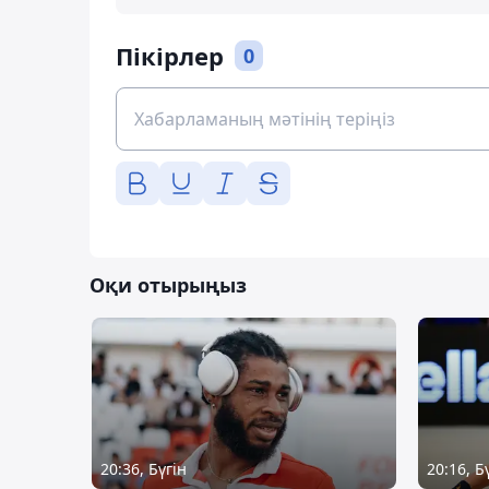
Пікірлер
0
Оқи отырыңыз
20:36, Бүгін
20:16, Б