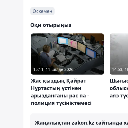
Өскемен
Оқи отырыңыз
15:11, 11 шілде 2026
14:53, 
Жас қыздың Қайрат
Шығыс
Нұртастың үстінен
облысы
арызданғаны рас па -
аяз түс
полиция түсініктемесі
Жаңалықтан zakon.kz сайтында х