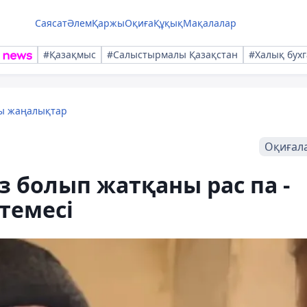
Саясат
Әлем
Қаржы
Оқиға
Құқық
Мақалалар
#Қазақмыс
#Салыстырмалы Қазақстан
#Халық бухг
лы жаңалықтар
Оқиғал
з болып жатқаны рас па -
темесі