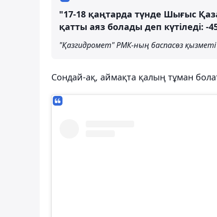
"17-18 қаңтарда түнде Шығыс Қа
қатты аяз болады деп күтіледі: -45
"Қазгидромет" РМК-ның баспасөз қызметі
Сондай-ақ, аймақта қалың тұман бол