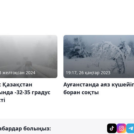
18 желтоқсан 2024
19:17, 26 қаңтар 2023
 Қазақстан
Ауғанстанда аяз күшейіп
нда -32-35 градус
боран соқты
ті
абардар болыңыз: