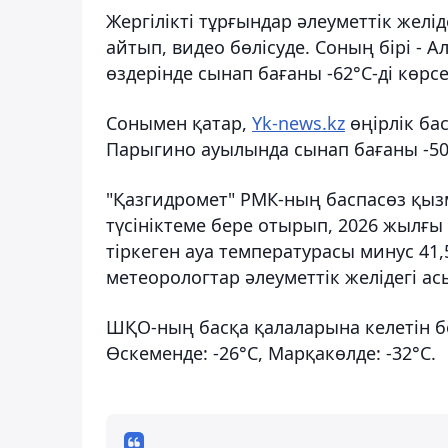
Жергілікті тұрғындар әлеуметтік жел
айтып, видео бөлісуде. Соның бірі - 
өздерінде сынап бағаны -62°С-ді көрс
Сонымен қатар,
Yk-news.kz
өңірлік ба
Парыгино ауылында сынап бағаны -50°
"Қазгидромет" РМК-ның баспасөз қызм
түсініктеме бере отырып, 2026 жылғы
тіркеген ауа температурасы минус 41
метеорологтар әлеуметтік желідегі а
ШҚО-ның басқа қалаларына келетін бол
Өскеменде: -26°С, Марқакөлде: -32°С.