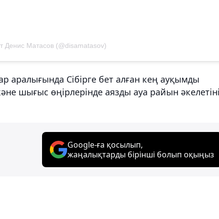
т Денис Матасов (@disamatasov)
тар аралығында Сібірге бет алған кең ауқымды
әне шығыс өңірлерінде аязды ауа райын әкелетін
Google-ға қосылып,
жаңалықтарды бірінші болып оқыңыз