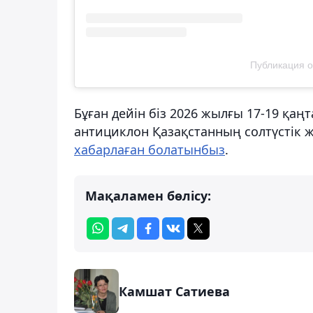
Публикация о
Бұған дейін біз 2026 жылғы 17-19 қаң
антициклон Қазақстанның солтүстік ж
хабарлаған болатынбыз
.
Мақаламен бөлісу:
Камшат Сатиева